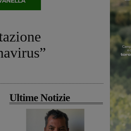
itazione
navirus”
Ultime Notizie