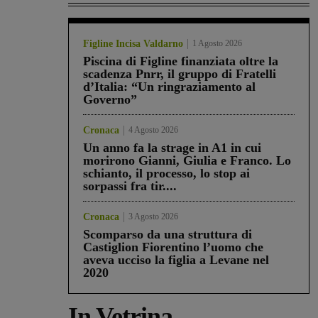
Figline Incisa Valdarno
1 Agosto 2026
Piscina di Figline finanziata oltre la
scadenza Pnrr, il gruppo di Fratelli
d’Italia: “Un ringraziamento al
Governo”
Cronaca
4 Agosto 2026
Un anno fa la strage in A1 in cui
morirono Gianni, Giulia e Franco. Lo
schianto, il processo, lo stop ai
sorpassi fra tir....
Cronaca
3 Agosto 2026
Scomparso da una struttura di
Castiglion Fiorentino l’uomo che
aveva ucciso la figlia a Levane nel
2020
In Vetrina