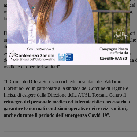
attività oncologica (non potranno essere effettuate, per mancanza del
medico anestesista, trasfusioni di immunoglobuline, chemio terapia,
biopsie oncologiche)".
Il Comitato continua
: "In pratica non possiamo definire il Serristori
un 'Ospedale' non garantendo ai degenti tutte quelle cure minime che
dovrebbero trovare in un Ospedale che possa chiamarsi tale. Per
evitare il rischio clinico per i pazienti e per il personale sanitario, si
deve attuare quanto previsto dalla Legge per l’obbligatoria presenza d
medici e di operatori sanitari".
"Il Comitato Difesa Serristori richiede ai sindaci del Valdarno
Fiorentino, ed in particolare alla sindaca del Comune di Figline e
Incisa, di esigere dalla Direzione della AUSL Toscana Centro
il
reintegro del personale medico ed infermieristico necessario a
garantire le normali condizioni operative dei servizi sanitari,
anche durante il periodo dell’emergenza Covid-19
".