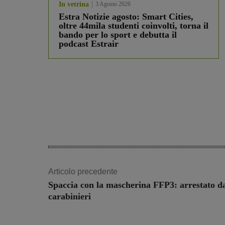
In vetrina
3 Agosto 2026
Estra Notizie agosto: Smart Cities,
oltre 44mila studenti coinvolti, torna il
bando per lo sport e debutta il
podcast Estrair
Articolo precedente
Spaccia con la mascherina FFP3: arrestato d
carabinieri