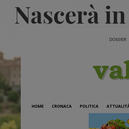
DOSSIER
HOME
CRONACA
POLITICA
ATTUALIT