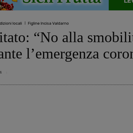
dizioni locali
Figline Incisa Valdarno
itato: “No alla smobil
rante l’emergenza coro
4