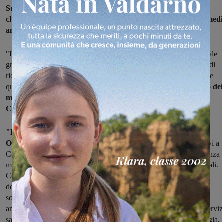
Sulla situazione dell'ospedale Serristori di Figline, dopo la
chiusura notturna del pronto soccorso e il trasferimento dei medi
anestesisti
, interviene il Comitato in difesa del presidio.
"Il Comitato Difesa Serristori è perfettamente cosciente che l’attuale
gravissima emergenza sanitaria impone alla Direzione della USL di
riorganizzare e razionalizzare le strutture ospedaliere per affrontare
questa terribile epidemia,
ciò però non può avvenire a discapito de
malati ricoverati negli ospedali per patologie non legate al
Coronavirus"
.
"Due settimane fa il Serristori è stato dichiarato Presidio
Ospedaliero No-Covid
(non vi saranno ricoverati soggetti positivi a
Coronavirus), riservando i 60+15 posti letto disponibili all’assistenza 
malati affetti da patologie che trovavano risposta in tutti gli ospedali.
Contemporaneamente la Direzione della USL Toscana Centro ha
deciso, con l’avallo della sindaca Mugnai, di chiudere il pronto
soccorso nelle ore notturne e di trasferire ad altri presidi i medici
anestesisti, pregiudicando il funzionamento degli indispensabili serviz
sanitari di diagnostica radiologica, endoscopia digestiva, cardiologia,