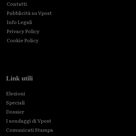
Contatti
Pubblicità su Vpost
Info Legali
Privacy Policy
Cookie Policy
Html code here! Replace this with any non empty raw html
code and that's it.
Link utili
Elezioni
Speciali
Dossier
I sondaggi di Vpost
Comunicati Stampa