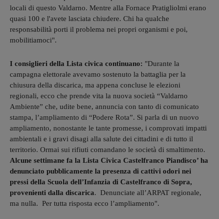
locali di questo Valdarno. Mentre alla Fornace Pratigliolmi erano
quasi 100 e l'avete lasciata chiudere. Chi ha qualche
responsabilità porti il problema nei propri organismi e poi,
mobilitiamoci".
I consiglieri della Lista civica continuano:
"Durante la
campagna elettorale avevamo sostenuto la battaglia per la
chiusura della discarica, ma appena concluse le elezioni
regionali, ecco che prende vita la nuova società “Valdarno
Ambiente” che, udite bene, annuncia con tanto di comunicato
stampa, l’ampliamento di “Podere Rota”. Si parla di un nuovo
ampliamento, nonostante le tante promesse, i comprovati impatti
ambientali e i gravi disagi alla salute dei cittadini e di tutto il
territorio. Ormai sui rifiuti comandano le società di smaltimento.
Alcune settimane fa la Lista Civica Castelfranco Piandisco’ ha
denunciato pubblicamente la presenza di cattivi odori nei
pressi della Scuola dell’Infanzia di Castelfranco di Sopra,
provenienti dalla discarica
. Denunciate all’ARPAT regionale,
ma nulla. Per tutta risposta ecco l’ampliamento".