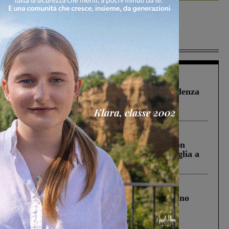
Più lette
Figline Incisa Valdarno
1 Agosto 2026
Piscina di Figline finanziata oltre la scadenza
Pnrr, il gruppo di Fratelli d’Italia: “Un
ringraziamento al Governo”
Cronaca
3 Agosto 2026
Scomparso da una struttura di Castiglion
Fiorentino l’uomo che aveva ucciso la figlia a
Levane nel 2020
Cronaca
4 Agosto 2026
Un anno fa la strage in A1 in cui morirono
Gianni, Giulia e Franco. Lo schianto, il
processo, lo stop ai sorpassi fra tir....