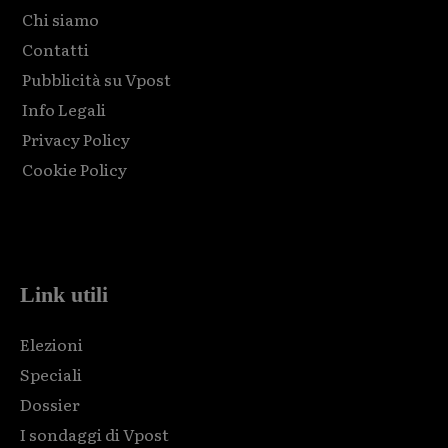
Chi siamo
Contatti
Pubblicità su Vpost
Info Legali
Privacy Policy
Cookie Policy
Html code here! Replace this with any non empty raw html
code and that's it.
Link utili
Elezioni
Speciali
Dossier
I sondaggi di Vpost