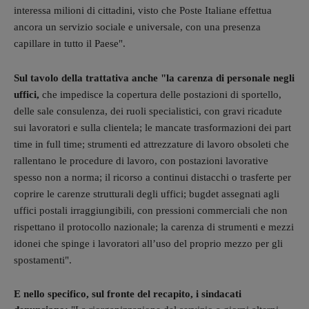
interessa milioni di cittadini, visto che Poste Italiane effettua
ancora un servizio sociale e universale, con una presenza
capillare in tutto il Paese".
Sul tavolo della trattativa anche "la carenza di personale negli
uffici,
che impedisce la copertura delle postazioni di sportello,
delle sale consulenza, dei ruoli specialistici, con gravi ricadute
sui lavoratori e sulla clientela; le mancate trasformazioni dei part
time in full time; s
trumenti ed attrezzature di lavoro obsoleti che
rallentano le procedure di lavoro, con postazioni lavorative
spesso non a norma; i
l ricorso a continui distacchi o trasferte per
coprire le carenze strutturali degli uffici; b
ugdet assegnati agli
uffici postali irraggiungibili, con pressioni commerciali che non
rispettano il protocollo nazionale; la c
arenza di strumenti e mezzi
idonei che spinge i lavoratori all’uso del proprio mezzo per gli
spostamenti".
E nello specifico, sul fronte del recapito, i sindacati