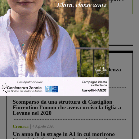
debutta il podcast Estrair
Più lette
Figline Incisa Valdarno
1 Agosto 2026
Piscina di Figline finanziata oltre la scadenza
Pnrr, il gruppo di Fratelli d’Italia: “Un
ringraziamento al Governo”
Cronaca
3 Agosto 2026
Scomparso da una struttura di Castiglion
Fiorentino l’uomo che aveva ucciso la figlia a
Levane nel 2020
Cronaca
4 Agosto 2026
Un anno fa la strage in A1 in cui morirono