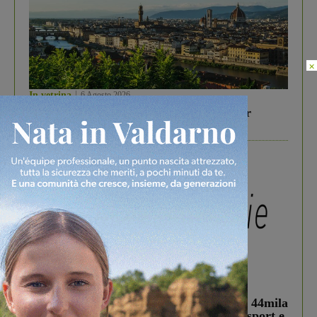
×
In vetrina
6 Agosto 2026
Gita di famiglia a Firenze: 5 idee per far
divertire i tuoi figli
In vetrina
3 Agosto 2026
Estra Notizie agosto: Smart Cities, oltre 44mila
studenti coinvolti, torna il bando per lo sport e