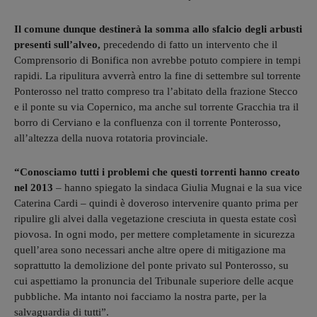
Il comune dunque destinerà la somma allo sfalcio degli arbusti
presenti sull’alveo,
precedendo di fatto un intervento che il
Comprensorio di Bonifica non avrebbe potuto compiere in tempi
rapidi. La ripulitura avverrà entro la fine di settembre sul torrente
Ponterosso nel tratto compreso tra l’abitato della frazione Stecco
e il ponte su via Copernico, ma anche sul torrente Gracchia tra il
borro di Cerviano e la confluenza con il torrente Ponterosso,
all’altezza della nuova rotatoria provinciale.
“Conosciamo tutti i problemi che questi torrenti hanno creato
nel 2013
– hanno spiegato la sindaca Giulia Mugnai e la sua vice
Caterina Cardi – quindi è doveroso intervenire quanto prima per
ripulire gli alvei dalla vegetazione cresciuta in questa estate così
piovosa. In ogni modo, per mettere completamente in sicurezza
quell’area sono necessari anche altre opere di mitigazione ma
soprattutto la demolizione del ponte privato sul Ponterosso, su
cui aspettiamo la pronuncia del Tribunale superiore delle acque
pubbliche. Ma intanto noi facciamo la nostra parte, per la
salvaguardia di tutti”.