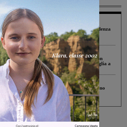
Più lette
Figline Incisa Valdarno
1 Agosto 2026
Piscina di Figline finanziata oltre la scadenza
Pnrr, il gruppo di Fratelli d’Italia: “Un
ringraziamento al Governo”
Cronaca
3 Agosto 2026
Scomparso da una struttura di Castiglion
Fiorentino l’uomo che aveva ucciso la figlia a
Levane nel 2020
Cronaca
4 Agosto 2026
Un anno fa la strage in A1 in cui morirono
Gianni, Giulia e Franco. Lo schianto, il
processo, lo stop ai sorpassi fra tir....