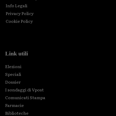
Info Legali
Privacy Policy
Cookie Policy
Html code here! Replace this with any non empty raw html
code and that's it.
Link utili
Elezioni
Speciali
Dossier
I sondaggi di Vpost
Comunicati Stampa
Farmacie
Biblioteche