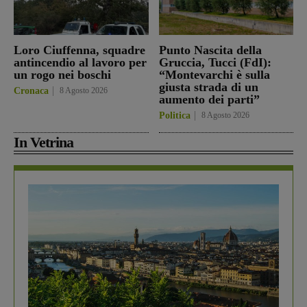
Loro Ciuffenna, squadre
Punto Nascita della
antincendio al lavoro per
Gruccia, Tucci (FdI):
un rogo nei boschi
“Montevarchi è sulla
giusta strada di un
Cronaca
8 Agosto 2026
aumento dei parti”
Politica
8 Agosto 2026
In Vetrina