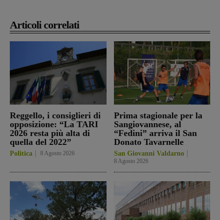
Articoli correlati
Reggello, i consiglieri di
Prima stagionale per la
opposizione: “La TARI
Sangiovannese, al
2026 resta più alta di
“Fedini” arriva il San
quella del 2022”
Donato Tavarnelle
Politica
8 Agosto 2026
San Giovanni Valdarno
8 Agosto 2026