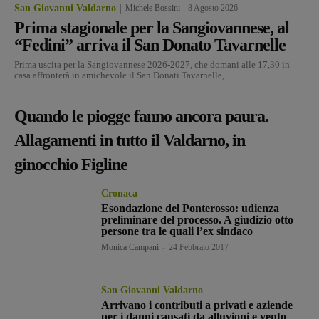
San Giovanni Valdarno
Michele Bossini
-
8 Agosto 2026
Prima stagionale per la Sangiovannese, al
“Fedini” arriva il San Donato Tavarnelle
Prima uscita per la Sangiovannese 2026-2027, che domani alle 17,30 in
casa affronterà in amichevole il San Donati Tavarnelle,...
Quando le piogge fanno ancora paura.
Allagamenti in tutto il Valdarno, in
ginocchio Figline
Cronaca
Esondazione del Ponterosso: udienza
preliminare del processo. A giudizio otto
persone tra le quali l’ex sindaco
Monica Campani
-
24 Febbraio 2017
San Giovanni Valdarno
Arrivano i contributi a privati e aziende
per i danni causati da alluvioni e vento