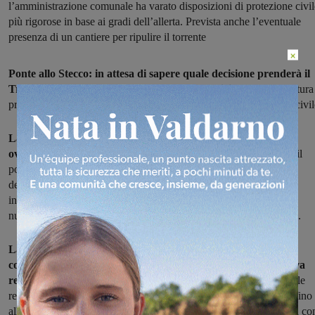
l’amministrazione comunale ha varato disposizioni di protezione civil
più rigorose in base ai gradi dell’allerta. Prevista anche l’eventuale
presenza di un cantiere per ripulire il torrente
×
Ponte allo Stecco: in attesa di sapere quale decisione prenderà il
Tribunale superiore delle acque per la demolizione
dellla struttura
privata, cambia e diventa più rigorosa la procedura di protezione civil
La rete della protezione civile, nei casi di emergenza, rimane
ovviamente attiva per tutto il territorio,
ma nello specifico per il
ponte sul Ponterosso, su cui pende un’ordinanza sindacale di
demolizione conseguente all’alluvione del 2013, il sistema
intercomunale di protezione civile ha necessariamente redatto una
nuova procedura di intervento per la gestione del rischio idraulico.
La nuova procedura prevede vari livelli di intervento in
conseguenza del grado di criticità emanato dalla sala operativa
regionale
di protezione civile sui dati ricevuti dal centro funzionale
regionale. Si parte dalla sola attivazione del personale reperibile, fino
alla predisposizione di un cantiere lungo via di Norcenni, viabilità co