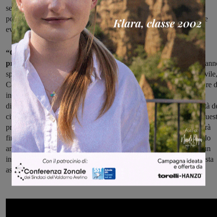
senso unico alternato. Nei casi di massima allerta è previsto il
posizionamento di un escavatore con una pinza adatta a rimuovere
eventuali tronchi che si ammassano sul ponte privato.
“Come annunciato a poche ore di distanza dal mancato
pronunciamento del tribunale sulla demolizione del ponte
– hann
spiegato il sindaco Giulia Mugnai e l’assessore alla Protezione Civile
Caterina Cardi – il Comune ha immediatamente rivisto le procedure d
intervento sul torrente Ponterosso in caso di allerta, mettendo a
disposizione risorse economiche ed umane per tutelare l’incolumità d
cittadini, a prescindere dal preoccupante ritardo di un tribunale. Ques
procedura è stata inserita nel Piano di Protezione Civile e vi rimarrà
finché il ponte non sarà demolito. A tal proposito si sta interessando
anche l’unità del Governo #italiasicura, che si farà promotrice di un
incontro tecnico presso la Regione per risolvere un problema che sta
assumendo toni sempre più grotteschi”.