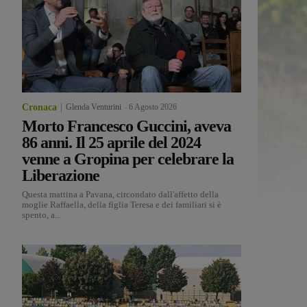
Cronaca
Glenda Venturini
-
6 Agosto 2026
Morto Francesco Guccini, aveva
86 anni. Il 25 aprile del 2024
venne a Gropina per celebrare la
Liberazione
Questa mattina a Pavana, circondato dall'affetto della
moglie Raffaella, della figlia Teresa e dei familiari si è
spento, a...