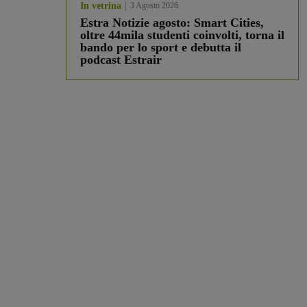
In vetrina
3 Agosto 2026
Estra Notizie agosto: Smart Cities,
oltre 44mila studenti coinvolti, torna il
bando per lo sport e debutta il
podcast Estrair