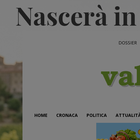
DOSSIER
HOME
CRONACA
POLITICA
ATTUALIT