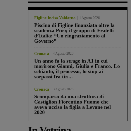
Figline Incisa Valdarno
1 Agosto 2026
Piscina di Figline finanziata oltre la
scadenza Pnrr, il gruppo di Fratelli
d’Italia: “Un ringraziamento al
Governo”
Cronaca
4 Agosto 2026
Un anno fa la strage in A1 in cui
morirono Gianni, Giulia e Franco. Lo
schianto, il processo, lo stop ai
sorpassi fra tir....
Cronaca
3 Agosto 2026
Scomparso da una struttura di
Castiglion Fiorentino l’uomo che
aveva ucciso la figlia a Levane nel
2020
In Vetrina