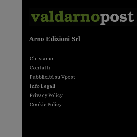
Arno Edizioni Srl
Chi siamo
Contatti
Pubblicità su Vpost
Info Legali
Privacy Policy
Cookie Policy
Html code here! Replace this with any non empty raw
html code and that's it.