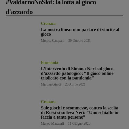
#ValdarnoNoSlot: la lotta al gioco
d'azzardo
Cronaca
La nostra linea: non parlare di vincite al
gioco
Monica Campani
-
30 Ottobre 2021
Economia
L’intervento di Simona Neri sul gioco
d’azzardo patologico: “Il gioco online
triplicato con la pandemia”
Martina Giardi
-
23 Aprile 2021
Cronaca
Sale giochi e scommesse, contro la scelta
di Rossi si solleva Neri: “Uno schiaffo in
faccia a tante persone”
Matteo Mazzierli
-
11 Giugno 2020