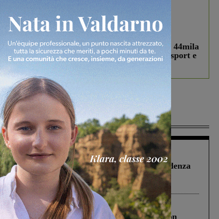
In vetrina
3 Agosto 2026
Estra Notizie agosto: Smart Cities, oltre 44mila
studenti coinvolti, torna il bando per lo sport e
debutta il podcast Estrair
Più lette
Figline Incisa Valdarno
1 Agosto 2026
Piscina di Figline finanziata oltre la scadenza
Pnrr, il gruppo di Fratelli d’Italia: “Un
ringraziamento al Governo”
Cronaca
3 Agosto 2026
Scomparso da una struttura di Castiglion