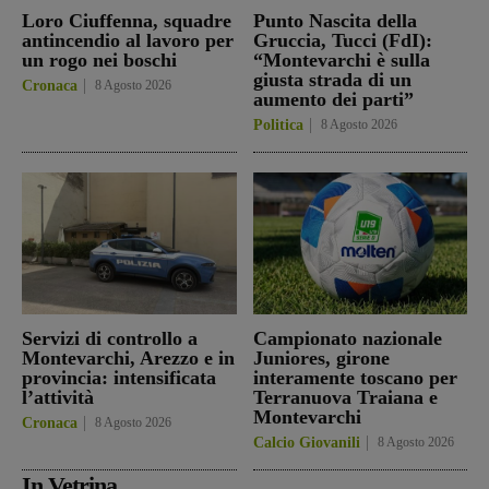
Loro Ciuffenna, squadre
Punto Nascita della
antincendio al lavoro per
Gruccia, Tucci (FdI):
un rogo nei boschi
“Montevarchi è sulla
giusta strada di un
Cronaca
8 Agosto 2026
aumento dei parti”
Politica
8 Agosto 2026
Servizi di controllo a
Campionato nazionale
Montevarchi, Arezzo e in
Juniores, girone
provincia: intensificata
interamente toscano per
l’attività
Terranuova Traiana e
Montevarchi
Cronaca
8 Agosto 2026
Calcio Giovanili
8 Agosto 2026
In Vetrina