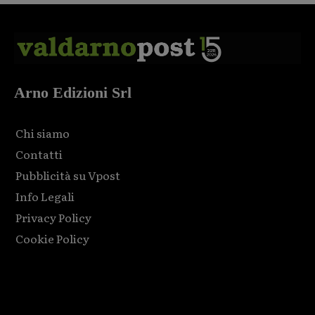
Arno Edizioni Srl
Chi siamo
Contatti
Pubblicità su Vpost
Info Legali
Privacy Policy
Cookie Policy
Html code here! Replace this with any non empty raw html
code and that's it.