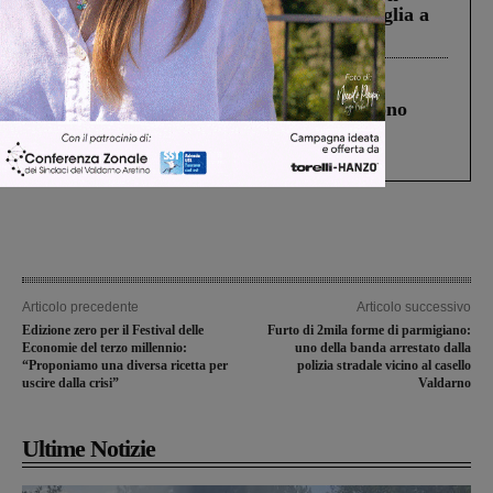
Fiorentino l’uomo che aveva ucciso la figlia a
Levane nel 2020
Cronaca
4 Agosto 2026
Un anno fa la strage in A1 in cui morirono
Gianni, Giulia e Franco. Lo schianto, il
processo, lo stop ai sorpassi fra tir....
Articolo precedente
Articolo successivo
Edizione zero per il Festival delle
Furto di 2mila forme di parmigiano:
Economie del terzo millennio:
uno della banda arrestato dalla
“Proponiamo una diversa ricetta per
polizia stradale vicino al casello
uscire dalla crisi”
Valdarno
Ultime Notizie