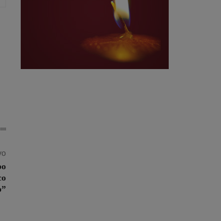
vo
po
co
ò”