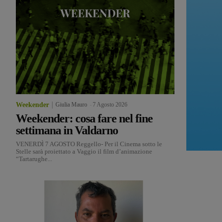
Weekender
Giulia Mauro
-
7 Agosto 2026
Weekender: cosa fare nel fine
settimana in Valdarno
VENERDÌ 7 AGOSTO Reggello- Per il Cinema sotto le
Stelle sarà proiettato a Vaggio il film d’animazione
“Tartarughe...