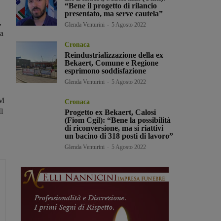
“Bene il progetto di rilancio
presentato, ma serve cautela”
,
Glenda Venturini
-
5 Agosto 2022
da
Cronaca
Reindustrializzazione della ex
Bekaert, Comune e Regione
esprimono soddisfazione
Glenda Venturini
-
5 Agosto 2022
LM
Cronaca
Il
Progetto ex Bekaert, Calosi
(Fiom Cgil): “Bene la possibilità
di riconversione, ma si riattivi
un bacino di 318 posti di lavoro”
Glenda Venturini
-
5 Agosto 2022