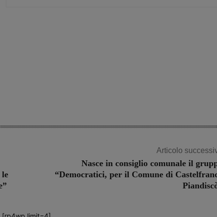
Share
Articolo successi
Nasce in consiglio comunale il grup
 le
“Democratici, per il Comune di Castelfran
e”
Piandisc
[rp4wp limit=4]