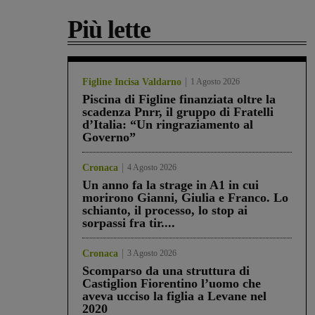
Più lette
Figline Incisa Valdarno
1 Agosto 2026
Piscina di Figline finanziata oltre la
scadenza Pnrr, il gruppo di Fratelli
d’Italia: “Un ringraziamento al
Governo”
Cronaca
4 Agosto 2026
Un anno fa la strage in A1 in cui
morirono Gianni, Giulia e Franco. Lo
schianto, il processo, lo stop ai
sorpassi fra tir....
Cronaca
3 Agosto 2026
Scomparso da una struttura di
Castiglion Fiorentino l’uomo che
aveva ucciso la figlia a Levane nel
2020