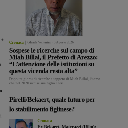
 e
Cronaca
Glenda Venturini
-
6 Agosto 2026
Sospese le ricerche sul campo di
Miah Billal, il Prefetto di Arezzo:
“L’attenzione delle istituzioni su
i
questa vicenda resta alta”
Dopo tre giorni di ricerche a tappeto di Miah Billal, l'uomo
che nel 2020 uccise sua figlia e ferì...
no
Pirelli/Bekaert, quale futuro per
lo stabilimento figlinese?
i
Cronaca
Ex Bekaert, Materazzi (Uilm):