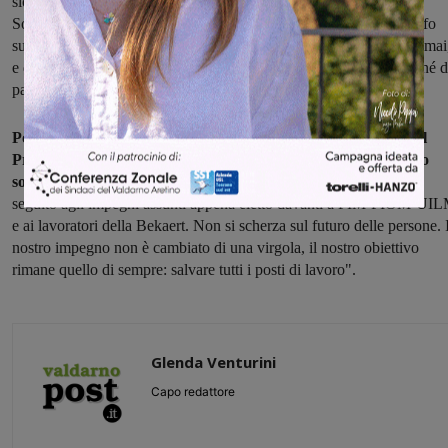
slogan, e al Ministero del Lavoro di prorogare gli Ammortizzatori
Sociali per fare, finalmente, una trattativa libera e non sotto schiaffo
sulla reindustrializzazione, visto che da due anni ad oggi non ci è mai
e dico mai, stato presentato nessun piano di reindustrializzazione né 
parte dell’azienda né del Governo".
Poi l'appello alla Regione: "La Regione Toscana, attraverso il
Presidente Giani, non può accettare in silenzio questo scempio
sociale
che si sta consumando. Il Presidente regionale deve dare
seguito agli impegni assunti appena eletto davanti a FIM-FIOM-UI
e ai lavoratori della Bekaert. Non si scherza sul futuro delle persone. 
nostro impegno non è cambiato di una virgola, il nostro obiettivo
rimane quello di sempre: salvare tutti i posti di lavoro".
Glenda Venturini
Capo redattore