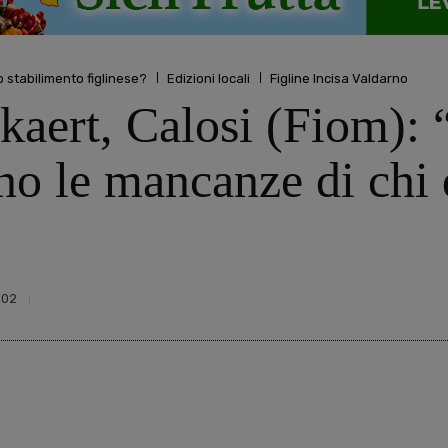
o stabilimento figlinese?
Edizioni locali
Figline Incisa Valdarno
aert, Calosi (Fiom): “
ino le mancanze di chi
502