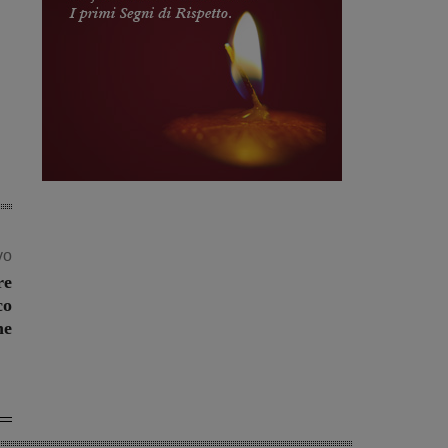
vo
re
co
ne