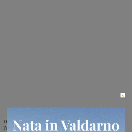
×
Dopo il sostegno del primo cittadino di Castelfranco Piandiscò,
l’appello dei pendolari del Valdarno è stato appoggiato anche dal