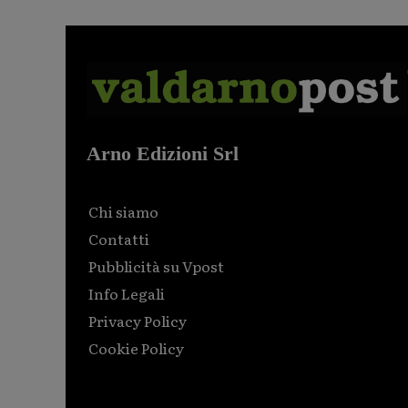
Arno Edizioni Srl
Chi siamo
Contatti
Pubblicità su Vpost
Info Legali
Privacy Policy
Cookie Policy
Html code here! Replace this with any non empty raw
html code and that's it.