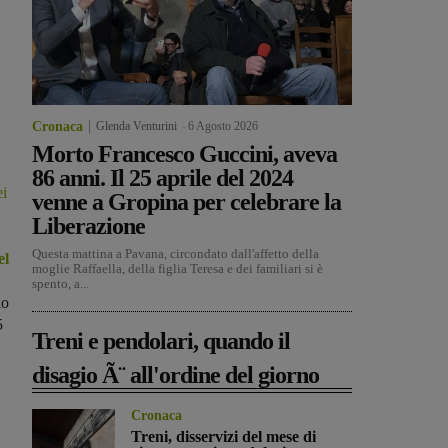
Cronaca
Glenda Venturini
-
6 Agosto 2026
Morto Francesco Guccini, aveva
86 anni. Il 25 aprile del 2024
ei
venne a Gropina per celebrare la
Liberazione
Questa mattina a Pavana, circondato dall'affetto della
el
moglie Raffaella, della figlia Teresa e dei familiari si è
spento, a...
io
5
Treni e pendolari, quando il
disagio Ã¨ all'ordine del giorno
Cronaca
Treni, disservizi del mese di