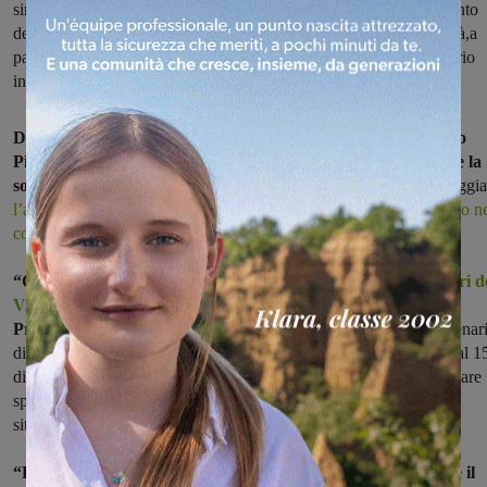
sindaco di Pergine Simona Neri. La causa è il possibile spostamento
dei treni dei pendolari sulla linea Lenta per favorire l’Alta Velocità,a
partire dal 15 dicembre, giorno in cui entra in vigore il nuovo orario
invernale
Dopo le
dichiarazioni di Enzo Cacioli,
sindaco di Castelfranco
Piandiscò, a sostegno dei pendolari, adesso arriva l’adesione e la
solidarietà anche di Simona Neri,
sindaco di Pergine, che appoggia
l’appello lanciato dal Comitato Pendolari Direttissima del Valdarno n
confronti del Presidente
della Regione Enrico Rossi.
“Condivido pienamente
le preoccupazioni mosse dai pendolari d
Valdarno e aderisco all'appello
lanciato dai cittadini al
Presidente”, ha dichiarato Neri, in riferimento al possibile
scenar
di uno spostamento dei treni pendolari sulla linea lenta a partire dal 1
dicembre, giorno dell’entrata in vigore dell’orario invernale, per dare
spazio all’Alta Velocità. Da episodi casuali, quindi, a eventuale
situazione quotidiana.
“Dirottare i treni sulla linea lenta aggiungerebbe ai disagi che il