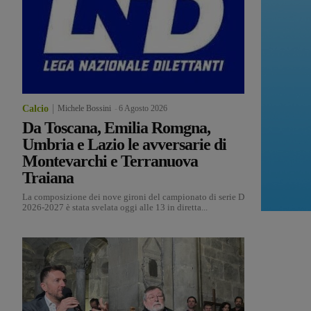
Calcio
Michele Bossini
-
6 Agosto 2026
Da Toscana, Emilia Romgna,
Umbria e Lazio le avversarie di
Montevarchi e Terranuova
Traiana
La composizione dei nove gironi del campionato di serie D
2026-2027 è stata svelata oggi alle 13 in diretta...