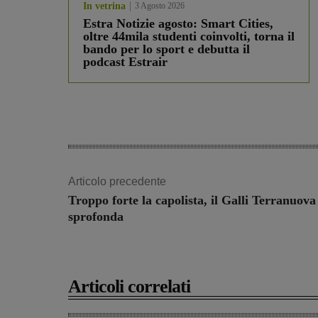
In vetrina
3 Agosto 2026
Estra Notizie agosto: Smart Cities,
oltre 44mila studenti coinvolti, torna il
bando per lo sport e debutta il
podcast Estrair
Articolo precedente
Troppo forte la capolista, il Galli Terranuova
sprofonda
Articoli correlati