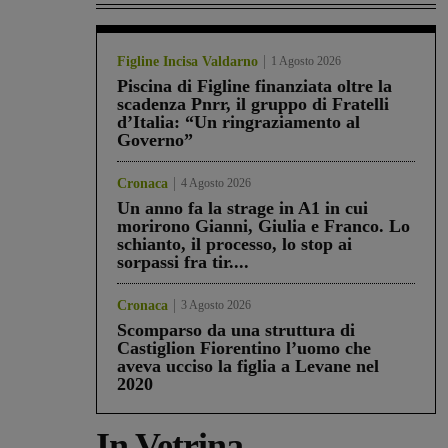
Figline Incisa Valdarno
1 Agosto 2026
Piscina di Figline finanziata oltre la
scadenza Pnrr, il gruppo di Fratelli
d’Italia: “Un ringraziamento al
Governo”
Cronaca
4 Agosto 2026
Un anno fa la strage in A1 in cui
morirono Gianni, Giulia e Franco. Lo
schianto, il processo, lo stop ai
sorpassi fra tir....
Cronaca
3 Agosto 2026
Scomparso da una struttura di
Castiglion Fiorentino l’uomo che
aveva ucciso la figlia a Levane nel
2020
In Vetrina