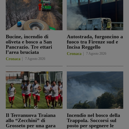
Bucine, incendio di
Autostrada, furgoncino a
oliveta e bosco a San
fuoco tra Firenze sud e
Pancrazio. Tre ettari
Incisa Reggello
l’area bruciata
Cronaca
7 Agosto 2026
Cronaca
7 Agosto 2026
Il Terranuova Traiana
Incendio nel bosco della
allo “Zecchini” di
Trappola. Soccorsi sul
Grosseto per una gara
posto per spegnere le