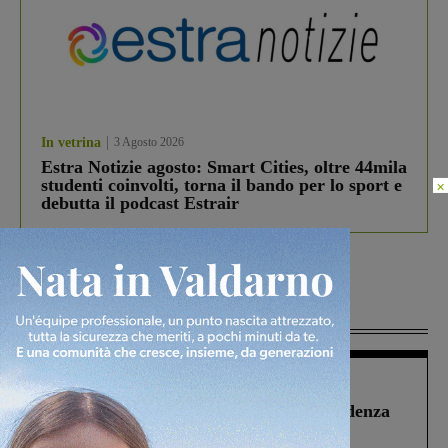
In vetrina
3 Agosto 2026
Estra Notizie agosto: Smart Cities, oltre 44mila
studenti coinvolti, torna il bando per lo sport e
×
debutta il podcast Estrair
Più lette
Figline Incisa Valdarno
1 Agosto 2026
Piscina di Figline finanziata oltre la scadenza
Pnrr, il gruppo di Fratelli d’Italia: “Un
ringraziamento al Governo”