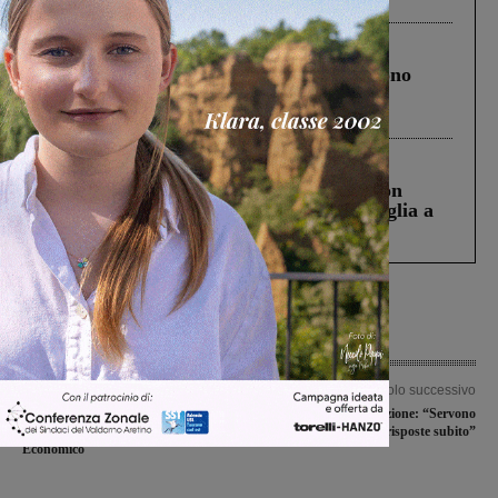
Cronaca
4 Agosto 2026
Un anno fa la strage in A1 in cui morirono
Gianni, Giulia e Franco. Lo schianto, il
processo, lo stop ai sorpassi fra tir....
Cronaca
3 Agosto 2026
Scomparso da una struttura di Castiglion
Fiorentino l’uomo che aveva ucciso la figlia a
Levane nel 2020
Articolo precedente
Articolo successivo
Fimer, i Sindaci del Valdarno scrivono
Fimer, Valdarno in Azione: “Servono
al Ministero dello Sviluppo
risposte subito”
Economico