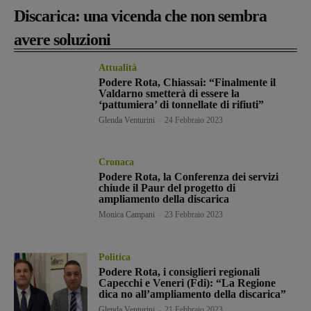
Discarica: una vicenda che non sembra
avere soluzioni
Attualità
Podere Rota, Chiassai: “Finalmente il
Valdarno smetterà di essere la
‘pattumiera’ di tonnellate di rifiuti”
Glenda Venturini
-
24 Febbraio 2023
Cronaca
Podere Rota, la Conferenza dei servizi
chiude il Paur del progetto di
ampliamento della discarica
Monica Campani
-
23 Febbraio 2023
Politica
Podere Rota, i consiglieri regionali
Capecchi e Veneri (Fdi): “La Regione
dica no all’ampliamento della discarica”
Glenda Venturini
-
21 Febbraio 2023