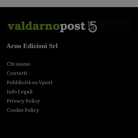
Arno Edizioni Srl
Chi siamo
Contatti
Pubblicità su Vpost
Info Legali
Privacy Policy
Cookie Policy
Html code here! Replace this with any non empty raw html
code and that's it.