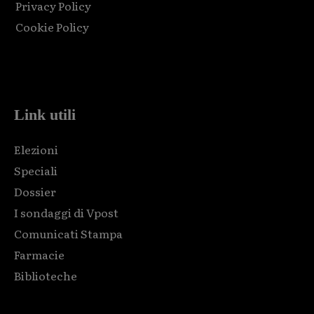
Privacy Policy
Cookie Policy
Html code here! Replace this with any non empty raw html
code and that's it.
Link utili
Elezioni
Speciali
Dossier
I sondaggi di Vpost
Comunicati Stampa
Farmacie
Biblioteche