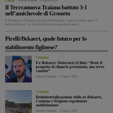
Calcio
Michele Bossini
-
8 Agosto 2026
Il Terrranuova Traiana battuto 3-1
nell’amichevole di Grosseto
Il Terranuova Traiana, pur non demeritando, è stata sconfitto per 3-1
nell'amichevole in casa del Grosseto, squadra di serie...
Pirelli/Bekaert, quale futuro per lo
stabilimento figlinese?
Cronaca
Ex Bekaert, Materazzi (Uilm): “Bene il
progetto di rilancio presentato, ma serve
cautela”
Glenda Venturini
-
5 Agosto 2022
Cronaca
Reindustrializzazione della ex Bekaert,
Comune e Regione esprimono
soddisfazione
Glenda Venturini
-
5 Agosto 2022