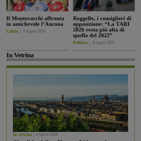
Il Montevarchi affronta
Reggello, i consiglieri di
in amichevole l’Ancona
opposizione: “La TARI
2026 resta più alta di
Calcio
8 Agosto 2026
quella del 2022”
Politica
8 Agosto 2026
In Vetrina
In vetrina
6 Agosto 2026