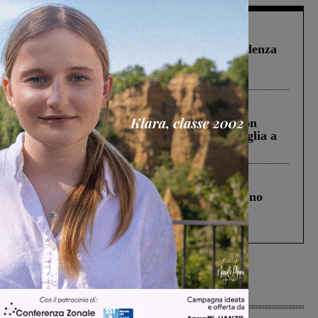
Figline Incisa Valdarno
1 Agosto 2026
Piscina di Figline finanziata oltre la scadenza
Pnrr, il gruppo di Fratelli d’Italia: “Un
ringraziamento al Governo”
Cronaca
3 Agosto 2026
Scomparso da una struttura di Castiglion
Fiorentino l’uomo che aveva ucciso la figlia a
Levane nel 2020
Cronaca
4 Agosto 2026
Un anno fa la strage in A1 in cui morirono
Gianni, Giulia e Franco. Lo schianto, il
processo, lo stop ai sorpassi fra tir....