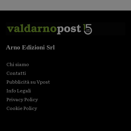
Arno Edizioni Srl
Chi siamo
Contatti
Pubblicità su Vpost
Info Legali
Privacy Policy
Cookie Policy
Html code here! Replace this with any non empty raw html
code and that's it.