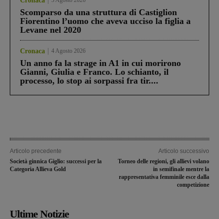
Cronaca
3 Agosto 2026
Scomparso da una struttura di Castiglion
Fiorentino l’uomo che aveva ucciso la figlia a
Levane nel 2020
Cronaca
4 Agosto 2026
Un anno fa la strage in A1 in cui morirono
Gianni, Giulia e Franco. Lo schianto, il
processo, lo stop ai sorpassi fra tir....
Articolo precedente
Articolo successivo
Società ginnica Giglio: successi per la
Torneo delle regioni, gli allievi volano
Categoria Allieva Gold
in semifinale mentre la
rappresentativa femminile esce dalla
competizione
Ultime Notizie