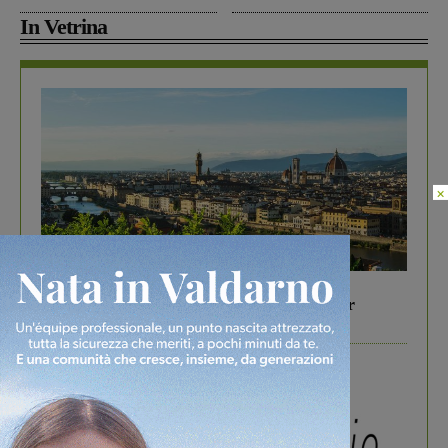
In Vetrina
×
In vetrina
6 Agosto 2026
Gita di famiglia a Firenze: 5 idee per far
divertire i tuoi figli