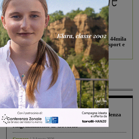
In vetrina
3 Agosto 2026
Estra Notizie agosto: Smart Cities, oltre 44mila
studenti coinvolti, torna il bando per lo sport e
debutta il podcast Estrair
Più lette
Figline Incisa Valdarno
1 Agosto 2026
Piscina di Figline finanziata oltre la scadenza
Pnrr, il gruppo di Fratelli d’Italia: “Un
ringraziamento al Governo”