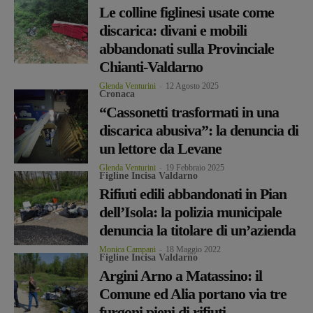
Le colline figlinesi usate come
discarica: divani e mobili
abbandonati sulla Provinciale
Chianti-Valdarno
Glenda Venturini
-
12 Agosto 2025
Cronaca
“Cassonetti trasformati in una
discarica abusiva”: la denuncia di
un lettore da Levane
Glenda Venturini
-
19 Febbraio 2025
Figline Incisa Valdarno
Rifiuti edili abbandonati in Pian
dell’Isola: la polizia municipale
denuncia la titolare di un’azienda
Monica Campani
-
18 Maggio 2022
Figline Incisa Valdarno
Argini Arno a Matassino: il
Comune ed Alia portano via tre
furgoni pieni di rifiuti