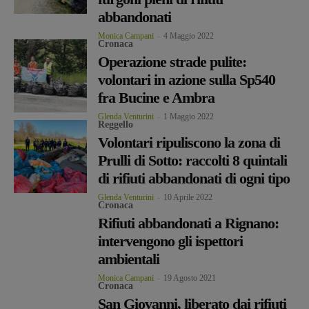
abbandonati
Monica Campani
-
4 Maggio 2022
Cronaca
Operazione strade pulite:
volontari in azione sulla Sp540
fra Bucine e Ambra
Glenda Venturini
-
1 Maggio 2022
Reggello
Volontari ripuliscono la zona di
Prulli di Sotto: raccolti 8 quintali
di rifiuti abbandonati di ogni tipo
Glenda Venturini
-
10 Aprile 2022
Cronaca
Rifiuti abbandonati a Rignano:
intervengono gli ispettori
ambientali
Monica Campani
-
19 Agosto 2021
Cronaca
San Giovanni, liberato dai rifiuti