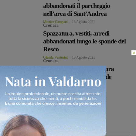
abbandonati il parcheggio
nell’area di Sant’Andrea
Monica Campani
-
18 Agosto 2021
Cronaca
Spazzatura, vestiti, arredi
abbandonati lungo le sponde del
Resco
×
Glenda Venturini
-
18 Agosto 2021
Cronaca
Rifiuti abbandonati, ancora
inciviltà sulle nostre strade
Monica Campani
-
2 Agosto 2021
Ultime Notizie