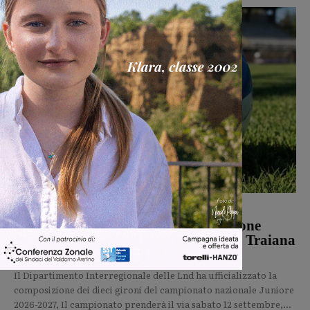
Calcio Giovanili
Michele Bossini
-
8 Agosto 2026
Campionato nazionale Juniores, girone
interamente toscano per Terranuova Traiana
e Montevarchi
Il Dipartimento Interregionale delle Lnd ha ufficializzato la
composizione dei dieci gironi del campionato nazionale Juniore
2026-2027, Il campionato prenderà il via sabato 12 settembre,...