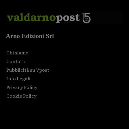
Arno Edizioni Srl
Chi siamo
Contatti
Pubblicità su Vpost
Info Legali
Privacy Policy
Cookie Policy
Html code here! Replace this with any non empty raw html
code and that's it.