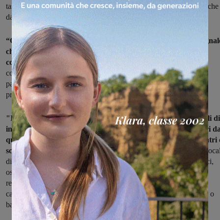
tassi usurai presso la criminalità organizzata, come sottolineato anche
dalla Direzione Nazionale Antimafia".
“Questa mattina abbiamo dato un segnale importante, un segnal
che è partito dalla sensibilità di molti amministratori locali" –
commenta Simona Neri
– "E grazie ad Anci è stato possibile
coordinare fino a raggiungere tutto il territorio toscano con la
partecipazione attiva di tanti assessori, consiglieri, e la presenza
preziosa e costante degli operatori della sanità e del terzo settore".
"In sintesi il regolamento comunale consentirà agli Enti Locali di
inserire ulteriori luoghi sensibili all’interno dei propri territori da
quali mantenere la distanza di 500 metri per l'apertura di centri 
scommesse e di spazi per il gioco
con vincita in denaro, oltre ai loca
di proprietà comunale, oratori, biblioteche, musei, giardini pubblici,
ospedali, ambulatori medici, centri di primo soccorso, centri di
recupero psichico e motorio, case di cura, strutture ricettive per
categorie protette, fermate del pubblico trasporto, sportelli bancari o
bancomat, agenzie di prestiti e pegni, “compro-oro”.