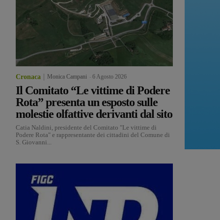
Cronaca
Monica Campani
-
6 Agosto 2026
Il Comitato “Le vittime di Podere
Rota” presenta un esposto sulle
molestie olfattive derivanti dal sito
Catia Naldini, presidente del Comitato "Le vittime di
Podere Rota" e rappresentante dei cittadini del Comune di
S. Giovanni...