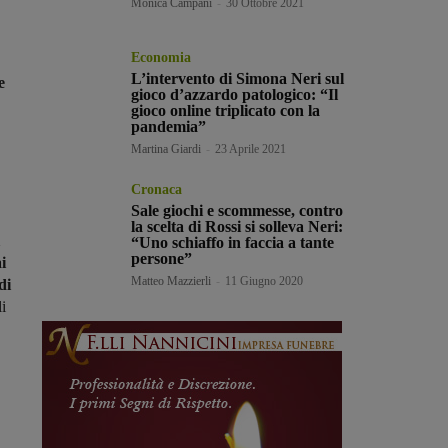
Monica Campani
-
30 Ottobre 2021
Economia
L’intervento di Simona Neri sul
e
gioco d’azzardo patologico: “Il
gioco online triplicato con la
pandemia”
Martina Giardi
-
23 Aprile 2021
Cronaca
Sale giochi e scommesse, contro
la scelta di Rossi si solleva Neri:
“Uno schiaffo in faccia a tante
persone”
i
Matteo Mazzierli
-
11 Giugno 2020
di
li