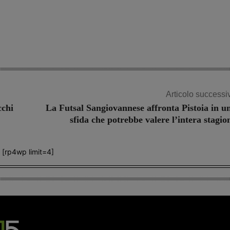
Share
Articolo successi
cchi
La Futsal Sangiovannese affronta Pistoia in u
sfida che potrebbe valere l’intera stagio
[rp4wp limit=4]