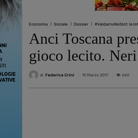
Economia
Sociale
Dossier
#ValdarnoNoSlot: la lo
Anci Toscana pre
gioco lecito. Ner
di
Federica Crini
660
10 Marzo 2017