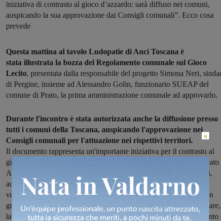
iniziativa di contrasto al gioco d’azzardo: sarà diffuso nei comuni,
auspicando la sua approvazione dai Consigli comunali”. Ecco cosa
prevede
Questa mattina al tavolo Ludopatie di Anci Toscana è
stata illustrata la bozza del Regolamento comunale sul Gioco
Lecito
, presentata dalla responsabile del progetto Simona Neri, sinda
di Pergine, insieme ad Alessandro Golin, funzionario SUEAP del
comune di Prato, la prima amministrazione comunale ad approvarlo.
Durante l'incontro è stata autorizzata anche la diffusione presso
tutti i comuni della Toscana, auspicando l'approvazione nei
×
Consigli comunali per l'attuazione nei rispettivi territori.
Il documento rappresenta un'importante iniziativa per il contrasto al
gioco d’azzardo e alle ludopatie, frutto del lavoro del tavolo dedicato 
Anci Toscana. "Il gioco d’azzardo ha assunto dimensioni rilevanti,
aumentando il rischio per molti soggetti, soprattutto quelli più
vulnerabili, di una vera e propria dipendenza comportamentale con
gravi disagi per la persona e compromissioni dell’equilibrio familiare,
lavorativo e finanziario, fino all’indebitamento o all’assoggettamento 