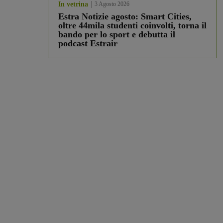
In vetrina
3 Agosto 2026
Estra Notizie agosto: Smart Cities,
oltre 44mila studenti coinvolti, torna il
bando per lo sport e debutta il
podcast Estrair