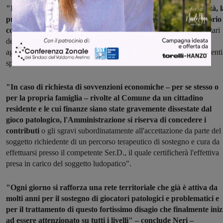
"Inoltre viene vietata, in qualunque forma e qualsiasi modalità, l
pubblicità di prodotti di gioco pubblico nell’ambito del territorio
comunale.
Si prevede la possibilità di escludere i soggetti destinatari
del presente regolamento dagli eventuali benefici (patrocini,
agevolazioni, contributi) concessi dai Comuni con propri regolamenti
specifici in materia".
"In caso di richiesta di sovvenzioni economiche – per se stesso o
per la propria famiglia – rivolte al Comune da un cittadino
residente e le cui finanze siano state gravemente dissestate dal
gioco patologico, l'Amministrazione si riserva di concedere i
contributi
o gli sgravi subordinatamente all'accettazione da parte del
soggetto richiedente di un percorso terapeutico di sostegno e cura da
effettuarsi presso il competente Ser.D., il quale certificherà l'effettiva
presa in carico del soggetto ludopatico".
"Ogni giorno si rafforza una rete territoriale che già è attiva da
molti anni per il sostegno di giocatori patologici e problematici e
per il trattamento di questo fortissimo disagio che finalmente iniz
ad essere attenzionato su tutti i livelli" – conclude Neri –