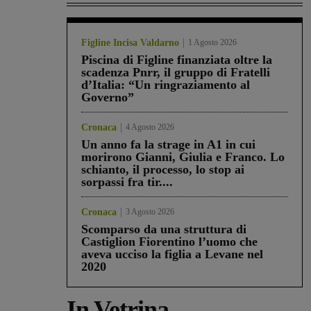
Figline Incisa Valdarno
1 Agosto 2026
Piscina di Figline finanziata oltre la
scadenza Pnrr, il gruppo di Fratelli
d’Italia: “Un ringraziamento al
Governo”
Cronaca
4 Agosto 2026
Un anno fa la strage in A1 in cui
morirono Gianni, Giulia e Franco. Lo
schianto, il processo, lo stop ai
sorpassi fra tir....
Cronaca
3 Agosto 2026
Scomparso da una struttura di
Castiglion Fiorentino l’uomo che
aveva ucciso la figlia a Levane nel
2020
In Vetrina