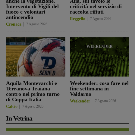
anche la vegetazione.
Alia, sul tavolo le
Intervento di Vigili del
criticità nel servizio di
fuoco e volontari
raccolta rifiuti
antincendio
Reggello
7 Agosto 2026
Cronaca
7 Agosto 2026
Aquila Montevarchi e
Weekender: cosa fare nel
Terranova Traiana
fine settimana in
contro nel primo turno
Valdarno
di Coppa Italia
Weekender
7 Agosto 2026
Calcio
7 Agosto 2026
In Vetrina