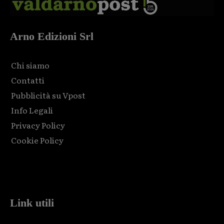
Arno Edizioni Srl
Chi siamo
Contatti
Pubblicità su Vpost
Info Legali
Privacy Policy
Cookie Policy
Html code here! Replace this with any non empty raw html
code and that's it.
Link utili