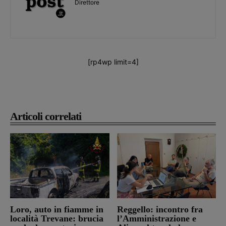
Direttore
[rp4wp limit=4]
Articoli correlati
Loro, auto in fiamme in
Reggello: incontro fra
località Trevane: brucia
l’Amministrazione e