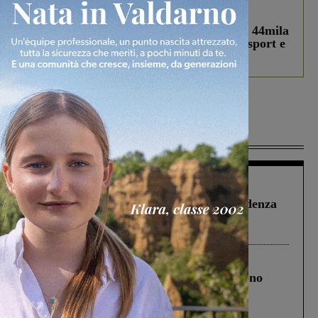
In vetrina
3 Agosto 2026
Estra Notizie agosto: Smart Cities, oltre 44mila
studenti coinvolti, torna il bando per lo sport e
debutta il podcast Estrair
Più lette
Figline Incisa Valdarno
1 Agosto 2026
Piscina di Figline finanziata oltre la scadenza
Pnrr, il gruppo di Fratelli d’Italia: “Un
ringraziamento al Governo”
Cronaca
4 Agosto 2026
Un anno fa la strage in A1 in cui morirono
Gianni, Giulia e Franco. Lo schianto, il
processo, lo stop ai sorpassi fra tir....