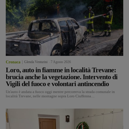
Cronaca
Glenda Venturini
-
7 Agosto 2026
Loro, auto in fiamme in località Trevane:
brucia anche la vegetazione. Intervento di
Vigili del fuoco e volontari antincendio
Un'auto è andata a fuoco oggi mentre percorreva la strada comunale in
località Trevane, nelle montagne sopra Loro Ciuffenna....