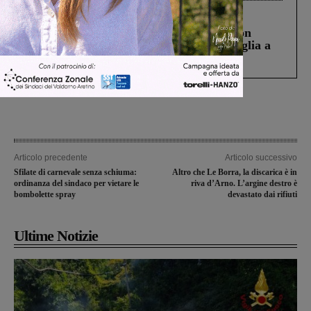
Cronaca
3 Agosto 2026
Scomparso da una struttura di Castiglion
Fiorentino l’uomo che aveva ucciso la figlia a
Levane nel 2020
Articolo precedente
Articolo successivo
Sfilate di carnevale senza schiuma:
Altro che Le Borra, la discarica è in
ordinanza del sindaco per vietare le
riva d’Arno. L’argine destro è
bombolette spray
devastato dai rifiuti
Ultime Notizie