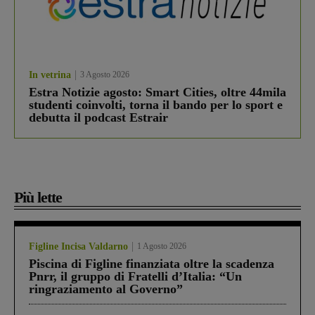
In vetrina
3 Agosto 2026
Estra Notizie agosto: Smart Cities, oltre 44mila
studenti coinvolti, torna il bando per lo sport e
debutta il podcast Estrair
Più lette
Figline Incisa Valdarno
1 Agosto 2026
Piscina di Figline finanziata oltre la scadenza
Pnrr, il gruppo di Fratelli d’Italia: “Un
ringraziamento al Governo”