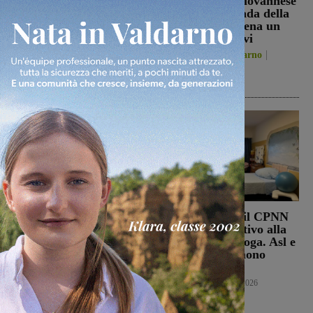
Sospese le ricerche sul
La Futsal Sangiovannese
campo di Miah Billal, il
ha scelto la strada della
Prefetto di Arezzo:
continuità, appena un
“L’attenzione delle
paio i volti nuovi
istituzioni su questa
San Giovanni Valdarno
vicenda resta alta”
6 Agosto 2026
Cronaca
6 Agosto 2026
Punto Nascita, no alla
Punto nascita: il CPNN
deroga ma il Ministero
dà parere negativo alla
apre al monitoraggio di
richiesta di deroga. Asl e
sei mesi. Vadi: “Una
Regione esprimono
risposta che valutiamo
disappunto
positivamente anche se
Cronaca
6 Agosto 2026
con prudenza”
Cronaca
6 Agosto 2026