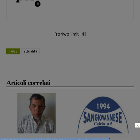
[rp4wp limit=4]
TAGS
attualità
Articoli correlati
×