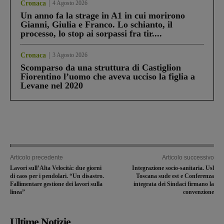
Cronaca
4 Agosto 2026
Un anno fa la strage in A1 in cui morirono
Gianni, Giulia e Franco. Lo schianto, il
processo, lo stop ai sorpassi fra tir....
Cronaca
3 Agosto 2026
Scomparso da una struttura di Castiglion
Fiorentino l’uomo che aveva ucciso la figlia a
Levane nel 2020
Articolo precedente
Articolo successivo
Lavori sull’Alta Velocità: due giorni
Integrazione socio-sanitaria. Usl
di caos per i pendolari. “Un disastro.
Toscana sude est e Conferenza
Fallimentare gestione dei lavori sulla
integrata dei Sindaci firmano la
linea”
convenzione
Ultime Notizie