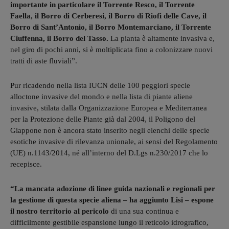
importante in particolare il Torrente Resco, il Torrente
Faella, il Borro di Cerberesi, il Borro di Riofi delle Cave, il
Borro di Sant’Antonio, il Borro Montemarciano, il Torrente
Ciuffenna, il Borro del Tasso.
La pianta è altamente invasiva e,
nel giro di pochi anni, si è moltiplicata fino a colonizzare nuovi
tratti di aste fluviali”.
Pur ricadendo nella lista IUCN delle 100 peggiori specie
alloctone invasive del mondo e nella lista di piante aliene
invasive, stilata dalla Organizzazione Europea e Mediterranea
per la Protezione delle Piante già dal 2004, il Poligono del
Giappone non è ancora stato inserito negli elenchi delle specie
esotiche invasive di rilevanza unionale, ai sensi del Regolamento
(UE) n.1143/2014, né all’interno del D.Lgs n.230/2017 che lo
recepisce.
“La mancata adozione di linee guida nazionali e regionali per
la gestione di questa specie aliena – ha aggiunto Lisi – espone
il nostro territorio al pericolo
di una sua continua e
difficilmente gestibile espansione lungo il reticolo idrografico,