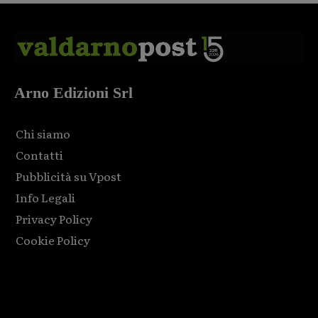
Arno Edizioni Srl
Chi siamo
Contatti
Pubblicità su Vpost
Info Legali
Privacy Policy
Cookie Policy
Html code here! Replace this with any non empty raw html
code and that's it.