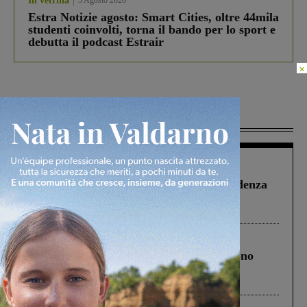
In vetrina
3 Agosto 2026
Estra Notizie agosto: Smart Cities, oltre 44mila
studenti coinvolti, torna il bando per lo sport e
debutta il podcast Estrair
×
Più lette
Figline Incisa Valdarno
1 Agosto 2026
Piscina di Figline finanziata oltre la scadenza
Pnrr, il gruppo di Fratelli d’Italia: “Un
ringraziamento al Governo”
Cronaca
4 Agosto 2026
Un anno fa la strage in A1 in cui morirono
Gianni, Giulia e Franco. Lo schianto, il
processo, lo stop ai sorpassi fra tir....