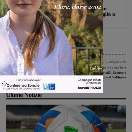
Cronaca
3 Agosto 2026
Scomparso da una struttura di Castiglion
Fiorentino l’uomo che aveva ucciso la figlia a
Levane nel 2020
Articolo precedente
Articolo successivo
A piedi da Castelnuovo d’Avane a
Girano l’Italia con una roulotte
Meleto, percorrendo i luoghi degli
trainata da cavalli: Kristen e
eccidi nazifascisti
Pierangelo passano dal Valdarno
Ultime Notizie