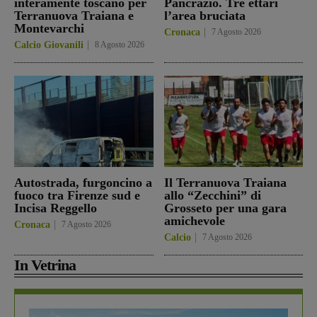
interamente toscano per
Pancrazio. Tre ettari
Terranuova Traiana e
l’area bruciata
Montevarchi
Cronaca
7 Agosto 2026
Calcio Giovanili
8 Agosto 2026
Autostrada, furgoncino a
Il Terranuova Traiana
fuoco tra Firenze sud e
allo “Zecchini” di
Incisa Reggello
Grosseto per una gara
amichevole
Cronaca
7 Agosto 2026
Calcio
7 Agosto 2026
In Vetrina