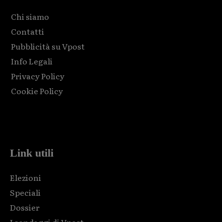
Chi siamo
Contatti
Pubblicità su Vpost
Info Legali
Privacy Policy
Cookie Policy
Html code here! Replace this with any non empty raw html
code and that's it.
Link utili
Elezioni
Speciali
Dossier