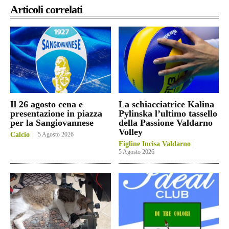
Articoli correlati
Il 26 agosto cena e
La schiacciatrice Kalina
presentazione in piazza
Pylinska l’ultimo tassello
per la Sangiovannese
della Passione Valdarno
Volley
Calcio
5 Agosto 2026
Figline Incisa Valdarno
5 Agosto 2026