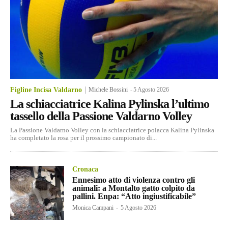
Figline Incisa Valdarno
Michele Bossini
-
5 Agosto 2026
La schiacciatrice Kalina Pylinska l’ultimo
tassello della Passione Valdarno Volley
La Passione Valdarno Volley con la schiacciatrice polacca Kalina Pylinska
ha completato la rosa per il prossimo campionato di...
Cronaca
Ennesimo atto di violenza contro gli
animali: a Montalto gatto colpito da
pallini. Enpa: “Atto ingiustificabile”
Monica Campani
-
5 Agosto 2026