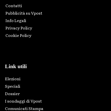
Contatti
Pubblicità su Vpost
Info Legali
Privacy Policy
Cookie Policy
Html code here! Replace this with any non empty raw html
code and that's it.
Link utili
Elezioni
Speciali
Dossier
I sondaggi di Vpost
Comunicati Stampa