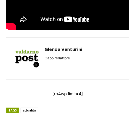
Glenda Venturini
Capo redattore
[rp4wp limit=4]
TAGS
attualità