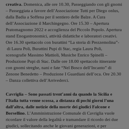
creativa.
Domenica, alle ore 10.30, Passeggiando con gli gnomi
– Passeggiata a favore dell’Associazione Tutti per Diego onlus,
dalla Badia a Soffena per il sentiero delle Balze. A Cura
dell’Associazione il Marchingegno. Ore 15.30 – Apertura
Pratomagnomo 2022 e accoglienza del Piccolo Popolo. Apertura
stand Enogastronomici, attività didattiche e laboratori creativi.
Ore 16.30 spettacolo con burattini “La storia di Prezzemolina”-
di Laura Poli, Burattini Pupi di Stac, regia Laura Poli,
scenografie Massimo Mattioli, Musiche Enrico Spinelli –
Produzione Pupi di Stac. Dalle ore 18.00 spettacolo itinerante
con gnomi streghe, nani e fate “Nel Bosco dell’Incanto” di
Zenone Benedetto – Produzione I Guardiani dell’oca. Ore 20.30
– Danza collettiva dell’Arrivederci.
Cavriglia – Sono passati trent’anni da quando la Sicilia e
l’Italia tutta venne scossa, a distanza di pochi giorni l’una
dall’altra, dalle notizie della morte dei giudici Falcone e
Borsellino.
L’Amministrazione Comunale di Cavriglia vuole
ricordare il valore della legalità e tramandare il ricordo dei due
giudici, sollecitando anche le giovani generazioni, e per