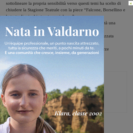
×
sottolineare la propria sensibilità verso questi temi ha scelto di
chiudere la Stagione Teatrale con la piece “Falcone, Borsellino e
le teste di minchia trenta anni dopo.”
Giulio Cavalli dedica, difatti, ai due tutori della legalità una
stand-up antimafiosa con la
finalità di denunciare il fatto che la criminalità organizzata
sembra scomparsa dal dibattito
pubblico, ma la realtà raccontata dall’attività delle forze
dell’ordine ha tinte molto diverse.
Martina Giardi
[rp4wp limit=4]