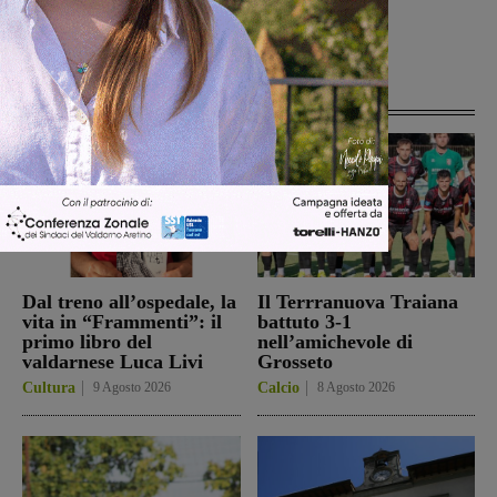
Articoli correlati
Dal treno all’ospedale, la
Il Terrranuova Traiana
vita in “Frammenti”: il
battuto 3-1
primo libro del
nell’amichevole di
valdarnese Luca Livi
Grosseto
Cultura
9 Agosto 2026
Calcio
8 Agosto 2026