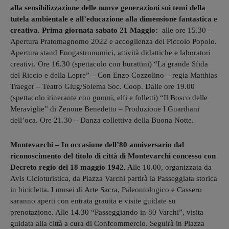
alla sensibilizzazione delle nuove generazioni sui temi della
tutela ambientale e all’educazione alla dimensione fantastica e
creativa. Prima giornata sabato 21 Maggio:
alle ore 15.30 –
Apertura Pratomagnomo 2022 e accoglienza del Piccolo Popolo.
Apertura stand Enogastronomici, attività didattiche e laboratori
creativi. Ore 16.30 (spettacolo con burattini) “La grande Sfida
del Riccio e della Lepre” – Con Enzo Cozzolino – regia Matthias
Traeger – Teatro Glug/Solema Soc. Coop. Dalle ore 19.00
(spettacolo itinerante con gnomi, elfi e folletti) “Il Bosco delle
Meraviglie” di Zenone Benedetto – Produzione I Guardiani
dell’oca. Ore 21.30 – Danza collettiva della Buona Notte.
Montevarchi – In occasione dell’80 anniversario dal
riconoscimento del titolo di città di Montevarchi concesso con
Decreto regio del 18 maggio 1942. A
lle 10.00, organizzata da
Avis Cicloturistica, da Piazza Varchi partirà la Passeggiata storica
in bicicletta. I musei di Arte Sacra, Paleontologico e Cassero
saranno aperti con entrata grauita e visite guidate su
prenotazione. Alle 14.30 “Passeggiando in 80 Varchi”, visita
guidata alla città a cura di Confcommercio. Seguirà in Piazza