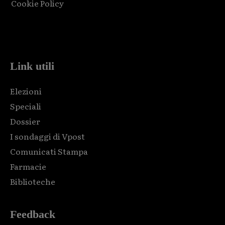
Cookie Policy
Html code here! Replace this with any non empty raw html
code and that's it.
Link utili
Elezioni
Speciali
Dossier
I sondaggi di Vpost
Comunicati Stampa
Farmacie
Biblioteche
Feedback