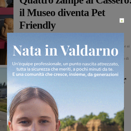
Quattro zampe al Cassero
il Museo diventa Pet
×
Friendly
Mattia Donati
-
8 Ottobre 2024
Il Museo Il Cassero Per la Scultura apre ufficialmente le porte anche ai
nostri amici a quattro zampe. Questo fine settimana si terranno due
eventi volti ad inaugurare questa nuova iniziativa, con uno spazio di
riguardo dedicato ai più piccoli....
Attualità
Levane, al via i lavori per
la rotatoria nell’area
industriale. “Frutto della
collaborazione tra i
Comuni di Bucine e