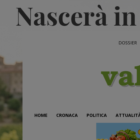
DOSSIER
HOME
CRONACA
POLITICA
ATTUALIT