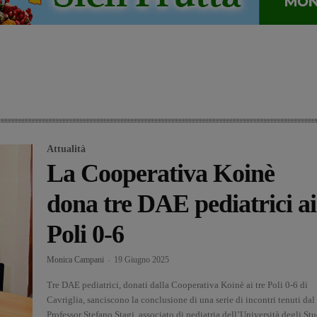
Attualità
La Cooperativa Koinè
dona tre DAE pediatrici ai
Poli 0-6
Monica Campani
-
19 Giugno 2025
Tre DAE pediatrici, donati dalla Cooperativa Koinè ai tre Poli 0-6 di
Cavriglia, sanciscono la conclusione di una serie di incontri tenuti dal
Professor Stefano Stagi, associato di pediatria dell’Università degli Stu