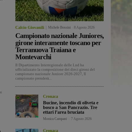
Calcio Giovanili
Michele Bossini
-
8 Agosto 2026
Campionato nazionale Juniores,
girone interamente toscano per
Terranuova Traiana e
Montevarchi
Il Dipartimento Interregionale delle Lnd ha
ufficializzato la composizione dei dieci gironi del
campionato nazionale Juniore 2026-2027, Il
campionato prenderà...
re
Cronaca
Bucine, incendio di oliveta e
bosco a San Pancrazio. Tre
ettari l’area bruciata
Monica Campani
-
7 Agosto 2026
Cronaca