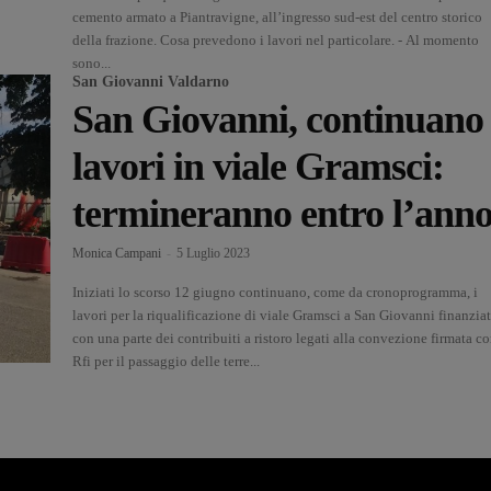
cemento armato a Piantravigne, all’ingresso sud-est del centro storico
della frazione. Cosa prevedono i lavori nel particolare. - Al momento
sono...
San Giovanni Valdarno
San Giovanni, continuano 
lavori in viale Gramsci:
termineranno entro l’ann
Monica Campani
-
5 Luglio 2023
Iniziati lo scorso 12 giugno continuano, come da cronoprogramma, i
lavori per la riqualificazione di viale Gramsci a San Giovanni finanziat
con una parte dei contribuiti a ristoro legati alla convezione firmata c
Rfi per il passaggio delle terre...