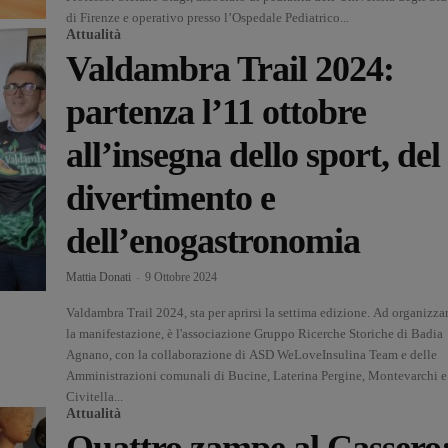
di Firenze e operativo presso l’Ospedale Pediatrico...
Attualità
Valdambra Trail 2024:
partenza l’11 ottobre
all’insegna dello sport, del
divertimento e
dell’enogastronomia
Mattia Donati
-
9 Ottobre 2024
Valdambra Trail 2024, sta per aprirsi la settima edizione. Ad organizza
la manifestazione, è l'associazione Gruppo Ricerche Storiche di Badia
Agnano, con la collaborazione di ASD WeLoveInsulina Team e delle
Amministrazioni comunali di Bucine, Laterina Pergine, Montevarchi e
Civitella...
Attualità