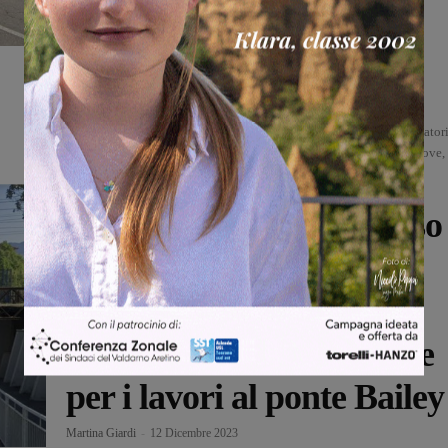
Montevarchi”
Monica Campani
-
28 Luglio 2024
Prenderanno il via lunedì 29 luglio i lavori finalizzati a un'opera
importante per la viabilità di tutta la SR 69 e del fondovalle: la rotator
nell'area industriale di Levane, tra via Aretina, via Valiani e via Giove,
nei comuni...
Attualità
Montevarchi, il sottopasso
tra Piazza Garibaldi e
Piazzale Europa rimane
chiuso il 21 e 22 dicembre
per i lavori al ponte Bailey
Martina Giardi
-
12 Dicembre 2023