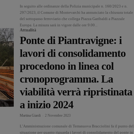
In seguito alle ordinanze della Polizia municipale n. 160/2023 e n.
297/2023, il Comune di Montevarchi ha annunciato la chiusura totale
del sottopasso ferroviario che collega Piazza Garibaldi a Piazzale
Europa. La misura sarà in vigore dalle ore 9.00...
Attualità
Ponte di Piantravigne: i
lavori di consolidamento
procedono in linea col
cronoprogramma. La
viabilità verrà ripristinata
a inizio 2024
Martina Giardi
-
2 Novembre 2023
L’Amministrazione comunale di Terranuova Bracciolini fa il punto del
situazione per quanto riguarda i lavori di consolidamento del ponte in