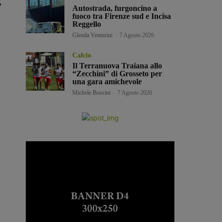
:
Autostrada, furgoncino a
fuoco tra Firenze sud e Incisa
Reggello
Glenda Venturini
-
7 Agosto 2026
Calcio
Il Terranuova Traiana allo
“Zecchini” di Grosseto per
una gara amichevole
Michele Bossini
-
7 Agosto 2026