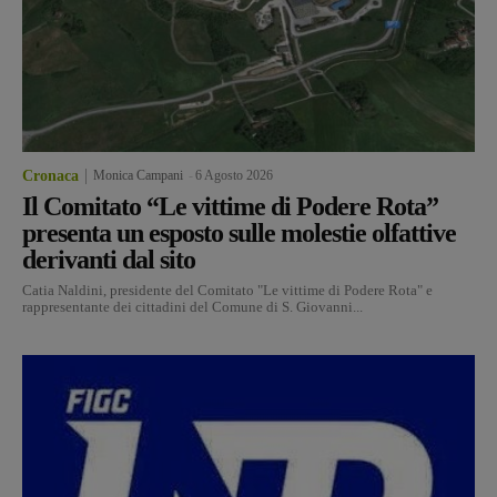
Cronaca
Monica Campani
-
6 Agosto 2026
Il Comitato “Le vittime di Podere Rota”
presenta un esposto sulle molestie olfattive
derivanti dal sito
Catia Naldini, presidente del Comitato "Le vittime di Podere Rota" e
rappresentante dei cittadini del Comune di S. Giovanni...