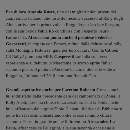
Fra di loro Antonio Rusce
, uno dei migliori piloti privati del
campionato italiano, che forte del recente successo al Rally degli
Abeti, arriva per la prima volta a Reggello per lasciare il segno,
con la sua Skoda Fabia RS condivisa con l’esperto Sauro
Farnocchia.
Al successo punta anche il pistoiese Federico
Gasperetti
, in coppia con Ferrari, reduci dalla delusione al rally
sulla Montagna Pistoiese, gara per loro di casa. Con la Citroen
C3 Rally2 gommata MRF,
Gasperetti
sarà alla sua terza
esperienza e al debutto in Maremma lo scorso aprile finì al
secondo posto. Il pilota di Abetone ha corso due sole volte a
Reggello, l’ultima nel 2018, con una Renault Clio.
Grandi aspettative anche per l’aretino Roberto Cresc
i, anche
lui soddisfatto dalla precedente gara del campionato di Zona, il
Rally Abeti, dove ha chiuso terzo assoluto. Con la Fabia anche
lui e affiancato dal cugino Fabio Ciabatti, il driver di Bibbiena si
pone tra i favoriti, considerando che lo scorso anno chiuse
secondo Pensa in grande anche il fiorentino
Alessandro La
Ferla
, affiancato da Pellegrini, alla sua seconda occasione al