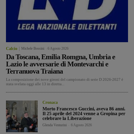
Calcio
Michele Bossini
-
6 Agosto 2026
Da Toscana, Emilia Romgna, Umbria e
Lazio le avversarie di Montevarchi e
Terranuova Traiana
La composizione dei nove gironi del campionato di serie D 2026-2027 è
stata svelata oggi alle 13 in diretta...
Cronaca
Morto Francesco Guccini, aveva 86 anni.
Il 25 aprile del 2024 venne a Gropina per
celebrare la Liberazione
Glenda Venturini
-
6 Agosto 2026