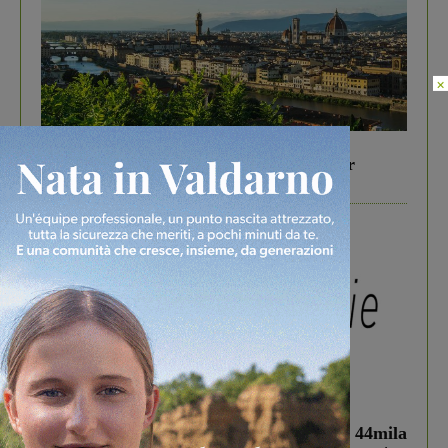
×
In vetrina
6 Agosto 2026
Gita di famiglia a Firenze: 5 idee per far
divertire i tuoi figli
In vetrina
3 Agosto 2026
Estra Notizie agosto: Smart Cities, oltre 44mila