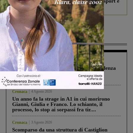
studenti coinvolti, torna il bando per lo sport e
debutta il podcast Estrair
Più lette
Figline Incisa Valdarno
1 Agosto 2026
Piscina di Figline finanziata oltre la scadenza
Pnrr, il gruppo di Fratelli d’Italia: “Un
ringraziamento al Governo”
Cronaca
4 Agosto 2026
Un anno fa la strage in A1 in cui morirono
Gianni, Giulia e Franco. Lo schianto, il
processo, lo stop ai sorpassi fra tir....
Cronaca
3 Agosto 2026
Scomparso da una struttura di Castiglion