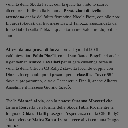
volante della Skoda Fabia, con la quale ha vinto lo scorso
dicembre il Rally della Fettunta.
Prestazioni di livello si
attendono
anche dall’altro fiorentino Nicola Fiore, con alle note
Liburdi (Skoda), dal livornese Dawid Tanozzi, assecondato da
Irene Bubola sulla Fabia, il quale torna nel Valdarno dopo due
anni.
Atteso da una prova di forza
con la Hyundai i20 il
valdinievolino
Fabio Pinelli,
con al suo fianco Bugelli ed anche
il gentleman
Marco Cavalieri
per la gara casalinga torna al
volante della Citroen C3 Rally2 stavolta facendo coppia con
Dinelli, inseguendo punti pesanti per la
classifica “over 55”
dove si proporranno, oltre a Gasperetti e Pinelli, anche Alberto
Anselmi e il massese Giorgio Sgadò.
Tre le “dame” al via
, con la pratese
Susanna Mazzetti
che
torna a Reggello ben fornita della Skoda Fabia R5, mentre la
folignate
Chiara Gall
i prosegue l’esperienza con la Clio Rally5
e la modenese
Maira Zanotti
sarà invece al via con una Peugeot
206 Rc.