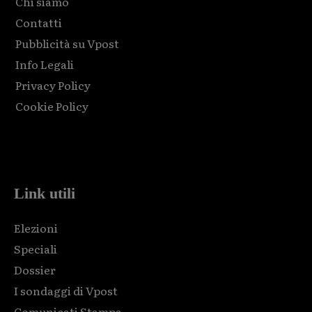
Chi siamo
Contatti
Pubblicità su Vpost
Info Legali
Privacy Policy
Cookie Policy
Html code here! Replace this with any non empty raw html
code and that's it.
Link utili
Elezioni
Speciali
Dossier
I sondaggi di Vpost
Comunicati Stampa