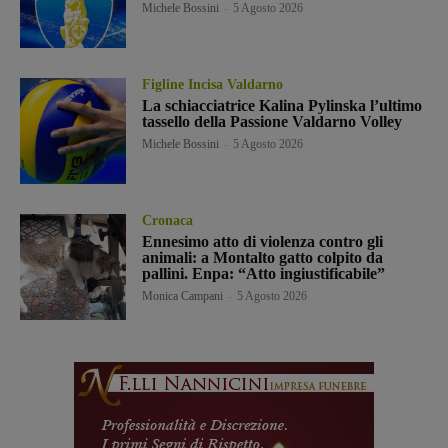
Michele Bossini
-
5 Agosto 2026
Figline Incisa Valdarno
La schiacciatrice Kalina Pylinska l’ultimo
tassello della Passione Valdarno Volley
Michele Bossini
-
5 Agosto 2026
Cronaca
Ennesimo atto di violenza contro gli
animali: a Montalto gatto colpito da
pallini. Enpa: “Atto ingiustificabile”
Monica Campani
-
5 Agosto 2026