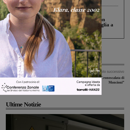
Cronaca
3 Agosto 2026
Scomparso da una struttura di Castiglion
Fiorentino l’uomo che aveva ucciso la figlia a
Levane nel 2020
Articolo precedente
Articolo successivo
Castelfranco Piandisco’, approvato il
Domenica la prima “Cronoscalata di
rendiconto 2024. In atto le
Moncioni”
manutenzioni sul territorio
Ultime Notizie