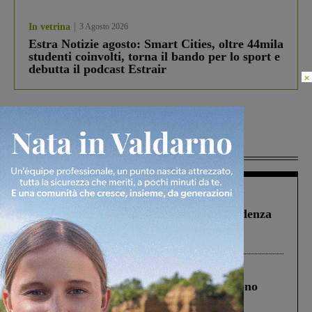
In vetrina
3 Agosto 2026
Estra Notizie agosto: Smart Cities, oltre 44mila
studenti coinvolti, torna il bando per lo sport e
debutta il podcast Estrair
×
Più lette
Figline Incisa Valdarno
1 Agosto 2026
Piscina di Figline finanziata oltre la scadenza
Pnrr, il gruppo di Fratelli d’Italia: “Un
ringraziamento al Governo”
Cronaca
4 Agosto 2026
Un anno fa la strage in A1 in cui morirono
Gianni, Giulia e Franco. Lo schianto, il
processo, lo stop ai sorpassi fra tir....