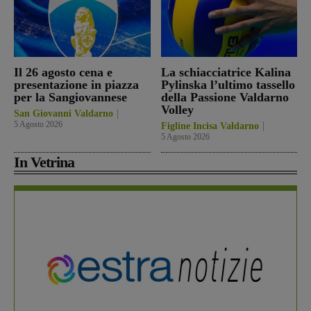
Il 26 agosto cena e
La schiacciatrice Kalina
presentazione in piazza
Pylinska l’ultimo tassello
per la Sangiovannese
della Passione Valdarno
Volley
San Giovanni Valdarno
5 Agosto 2026
Figline Incisa Valdarno
5 Agosto 2026
In Vetrina