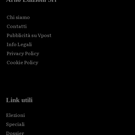
Chi siamo
Contatti
Pubblicità su Vpost
Info Legali
Privacy Policy
Cookie Policy
Html code here! Replace this with any non empty raw html
code and that's it.
Link utili
Elezioni
Speciali
Dossier