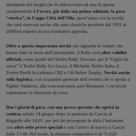
identitario dei luoghi che lo abbracciano ed una di queste
caratteristiche
è l’avere, già dalla sua prima edizione, la gara
“storica”, la Coppa Città dell’Olio
, quest’anno con la novità
che sarà riservata anche alle auto classiche prodotte dal 1991 al
2000nel rispetto di una normativa apposita.
Oltre a questa importante novità
che riguarda le vetture che
hanno fatto la storia dell’automobile, il Rally avrà
altre validità
ufficiali,
come quelle del Trofeo Rally Toscano, per il “Giglio da
corsa” il Trofeo Rally Aci Lucca, il Michelin Trofeo Italia, il
Trofeo Pirelli Accademia-CRZ e l’R-Italian Trophy.
Novità anche
sulla logistica
, con il quartier generale dell’evento che si sposta a
Figline Valdarno, alla concessionaria auto Rismauto, i cui locali
ospiteranno la direzione di corsa
Due i giorni di gara
,
con una prova speciale che aprirà la
contesa
sabato 14 giugno dopo la partenza da Cascia di
Reggello alle 18,01, per poi far proseguire la sfida l’indomani
con
altre sette prove speciali
e con l’arrivo di nuovo a Cascia
dalle 17,40. Nel totale, la distanza competitiva è di 71,620