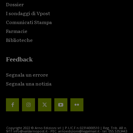
Dossier
I sondaggi di Vpost
Comunicati Stampa
Farmacie
Biblioteche
Feedback
Segnala un errore
Segnala una notizia
Copyright 2022 © Arno Edizioni srl | P.I./C.F n.02314000510 | Reg. Trib. AR n.
9/11 info@valdarnopost.it - PEC: arnoedizioni@legalmail.it - tel. 055.5353443