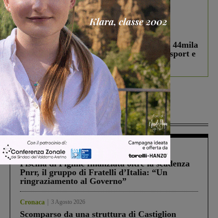
In vetrina
3 Agosto 2026
Estra Notizie agosto: Smart Cities, oltre 44mila
studenti coinvolti, torna il bando per lo sport e
debutta il podcast Estrair
Più lette
Figline Incisa Valdarno
1 Agosto 2026
Piscina di Figline finanziata oltre la scadenza
Pnrr, il gruppo di Fratelli d’Italia: “Un
ringraziamento al Governo”
Cronaca
3 Agosto 2026
Scomparso da una struttura di Castiglion