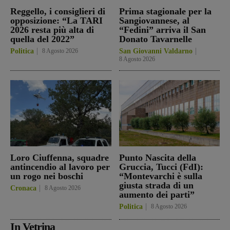
Reggello, i consiglieri di
Prima stagionale per la
opposizione: “La TARI
Sangiovannese, al
2026 resta più alta di
“Fedini” arriva il San
quella del 2022”
Donato Tavarnelle
Politica
8 Agosto 2026
San Giovanni Valdarno
8 Agosto 2026
Loro Ciuffenna, squadre
Punto Nascita della
antincendio al lavoro per
Gruccia, Tucci (FdI):
un rogo nei boschi
“Montevarchi è sulla
giusta strada di un
Cronaca
8 Agosto 2026
aumento dei parti”
Politica
8 Agosto 2026
In Vetrina