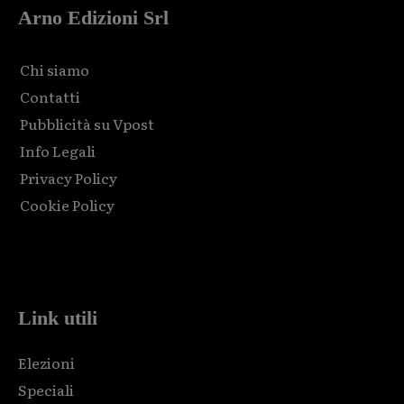
Arno Edizioni Srl
Chi siamo
Contatti
Pubblicità su Vpost
Info Legali
Privacy Policy
Cookie Policy
Html code here! Replace this with any non empty raw html
code and that's it.
Link utili
Elezioni
Speciali