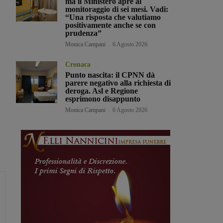
ma il Ministero apre al
monitoraggio di sei mesi. Vadi:
“Una risposta che valutiamo
positivamente anche se con
prudenza”
Monica Campani
-
6 Agosto 2026
Cronaca
Punto nascita: il CPNN dà
parere negativo alla richiesta di
deroga. Asl e Regione
esprimono disappunto
Monica Campani
-
6 Agosto 2026