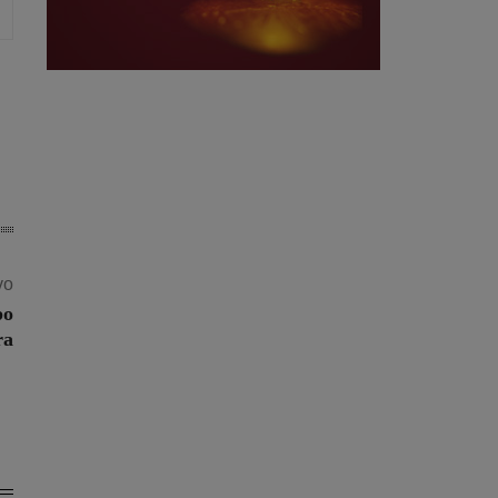
vo
po
ra