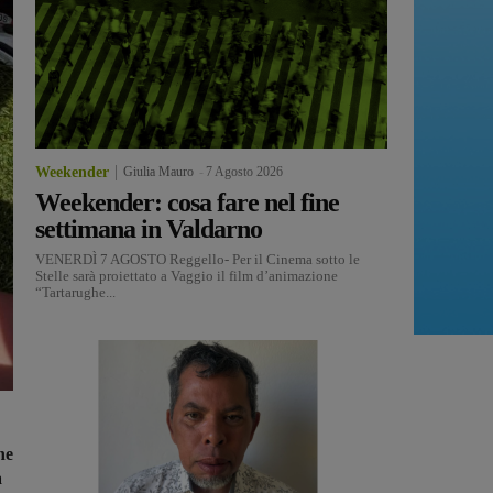
Weekender
Giulia Mauro
-
7 Agosto 2026
Weekender: cosa fare nel fine
settimana in Valdarno
VENERDÌ 7 AGOSTO Reggello- Per il Cinema sotto le
Stelle sarà proiettato a Vaggio il film d’animazione
“Tartarughe...
ne
a