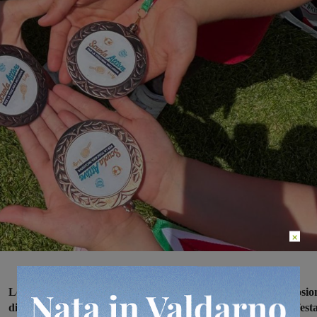
×
Lo stadio “Ridolfi” di Firenze si è trasformato ieri in un’esplosio
di sorrisi, colori, musica e attività motorie grazie alla grande fest