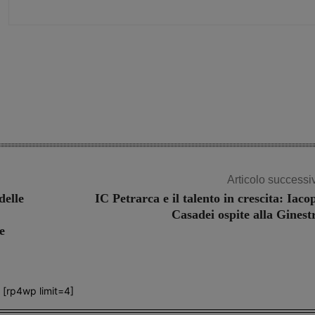
Share
Articolo successi
delle
IC Petrarca e il talento in crescita: Iaco
Casadei ospite alla Ginest
e
[rp4wp limit=4]