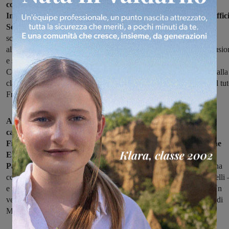
conclusiva del progetto “Scuola Attiva Kids per la Toscana
Inclusiva”, promosso da Regione Toscana, Sport e Salute e Uffic
Scolastico Regionale.
Oltre 700 bambini delle classi prime delle
scuole primarie provenienti da tutta la regione hanno partecipato
all’iniziativa, celebrando lo sport come strumento di crescita, inclusio
e socializzazione. Tra i protagonisti della giornata anche l’Istituto
Comprensivo Francesco Petrarca di Montevarchi, rappresentato dalla
classe Prima della scuola primaria di Mercatale, accompagnata dal tut
Francesco Dainelli e dalle insegnanti Cecilia, Laura e Irene.
A rendere ancora più speciale l’evento, la presenza di grandi
campioni dello sport italiano come Andrea Lucchetta, Alessia
Filippi e Andrea Minguzzi, insieme al Presidente della Regione
Eugenio Giani e al Presidente toscano del Comitato Italiano
Paralimpico Massimo Porciani
. “Un evento importantissimo – ha
commentato con orgoglio la dirigente scolastica Simona Chimentelli 
e noi una delle poche scuole presenti dalla Provincia di Arezzo. Un
vero onore. Grazie per l’opportunità e viva la nostra classe Prima di
Mercatale!”