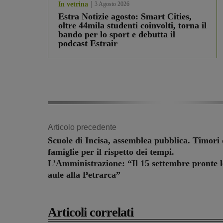
In vetrina
3 Agosto 2026
Estra Notizie agosto: Smart Cities,
oltre 44mila studenti coinvolti, torna il
bando per lo sport e debutta il
podcast Estrair
Articolo precedente
Scuole di Incisa, assemblea pubblica. Timori 
famiglie per il rispetto dei tempi.
L’Amministrazione: “Il 15 settembre pronte l
aule alla Petrarca”
Articoli correlati