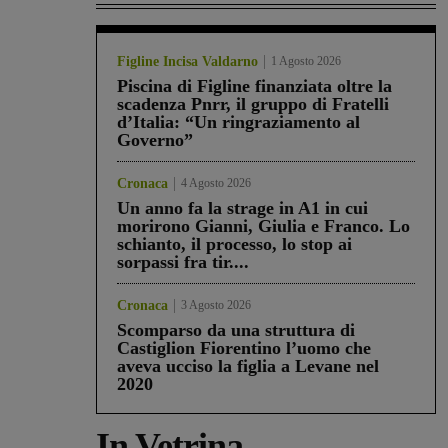
Figline Incisa Valdarno
1 Agosto 2026
Piscina di Figline finanziata oltre la
scadenza Pnrr, il gruppo di Fratelli
d’Italia: “Un ringraziamento al
Governo”
Cronaca
4 Agosto 2026
Un anno fa la strage in A1 in cui
morirono Gianni, Giulia e Franco. Lo
schianto, il processo, lo stop ai
sorpassi fra tir....
Cronaca
3 Agosto 2026
Scomparso da una struttura di
Castiglion Fiorentino l’uomo che
aveva ucciso la figlia a Levane nel
2020
In Vetrina