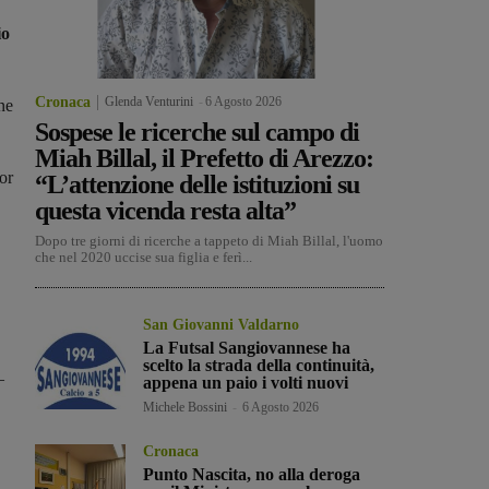
io
Cronaca
Glenda Venturini
-
6 Agosto 2026
ne
Sospese le ricerche sul campo di
Miah Billal, il Prefetto di Arezzo:
or
“L’attenzione delle istituzioni su
questa vicenda resta alta”
Dopo tre giorni di ricerche a tappeto di Miah Billal, l'uomo
che nel 2020 uccise sua figlia e ferì...
San Giovanni Valdarno
La Futsal Sangiovannese ha
scelto la strada della continuità,
–
appena un paio i volti nuovi
Michele Bossini
-
6 Agosto 2026
Cronaca
Punto Nascita, no alla deroga