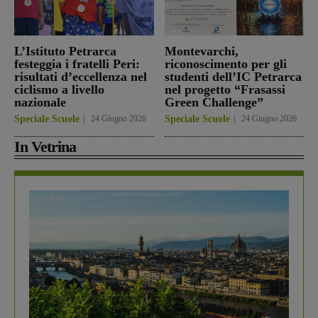
L’Istituto Petrarca
Montevarchi,
festeggia i fratelli Peri:
riconoscimento per gli
risultati d’eccellenza nel
studenti dell’IC Petrarca
ciclismo a livello
nel progetto “Frasassi
nazionale
Green Challenge”
Speciale Scuole
24 Giugno 2026
Speciale Scuole
24 Giugno 2026
In Vetrina