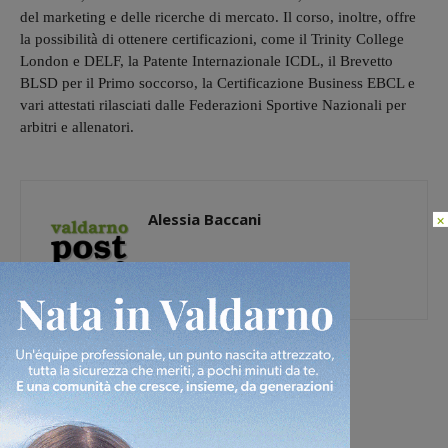
del marketing e delle ricerche di mercato. Il corso, inoltre, offre
la possibilità di ottenere certificazioni, come il Trinity College
London e DELF, la Patente Internazionale ICDL, il Brevetto
BLSD per il Primo soccorso, la Certificazione Business EBCL e
vari attestati rilasciati dalle Federazioni Sportive Nazionali per
arbitri e allenatori.
Alessia Baccani
×
[rp4wp limit=4]