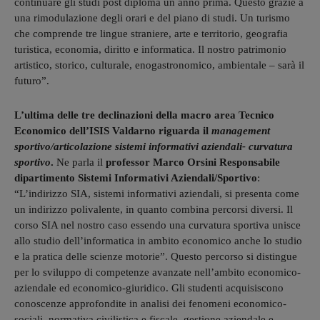
continuare gli studi post diploma un anno prima. Questo grazie a
una rimodulazione degli orari e del piano di studi. Un turismo
che comprende tre lingue straniere, arte e territorio, geografia
turistica, economia, diritto e informatica. Il nostro patrimonio
artistico, storico, culturale, enogastronomico, ambientale – sarà il
futuro”.
L’ultima delle tre declinazioni della macro area Tecnico
Economico dell’ISIS Valdarno riguarda il
management
sportivo/articolazione sistemi informativi aziendali- curvatura
sportivo
.
Ne parla il
professor Marco Orsini Responsabile
dipartimento Sistemi Informativi Aziendali/Sportivo
:
“L’indirizzo SIA, sistemi informativi aziendali, si presenta come
un indirizzo polivalente, in quanto combina percorsi diversi. Il
corso SIA nel nostro caso essendo una curvatura sportiva unisce
allo studio dell’informatica in ambito economico anche lo studio
e la pratica delle scienze motorie”. Questo percorso si distingue
per lo sviluppo di competenze avanzate nell’ambito economico-
aziendale ed economico-giuridico. Gli studenti acquisiscono
conoscenze approfondite in analisi dei fenomeni economico-
sociali, normativa civilistica e fiscale, gestione aziendale e