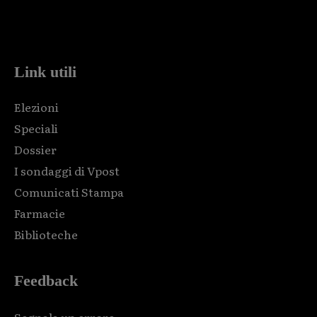
Html code here! Replace this with any non empty raw html
code and that's it.
Link utili
Elezioni
Speciali
Dossier
I sondaggi di Vpost
Comunicati Stampa
Farmacie
Biblioteche
Feedback