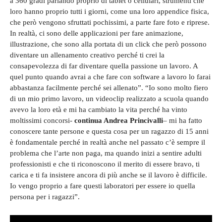
a 360 gradi parlando proprio di tablet o cellulari, strumenti che
loro hanno proprio tutti i giorni, come una loro appendice fisica,
che però vengono sfruttati pochissimi, a parte fare foto e riprese.
In realtà, ci sono delle applicazioni per fare animazione,
illustrazione, che sono alla portata di un click che però possono
diventare un allenamento creativo perché ti crei la
consapevolezza di far diventare quella passione un lavoro. A
quel punto quando avrai a che fare con software a lavoro lo farai
abbastanza facilmente perché sei allenato”. “Io sono molto fiero
di un mio primo lavoro, un videoclip realizzato a scuola quando
avevo la loro età e mi ha cambiato la vita perché ha vinto
moltissimi concorsi-
continua Andrea Princivalli
– mi ha fatto
conoscere tante persone e questa cosa per un ragazzo di 15 anni
è fondamentale perché in realtà anche nel passato c’è sempre il
problema che l’arte non paga, ma quando inizi a sentire adulti
professionisti e che ti riconoscono il merito di essere bravo, ti
carica e ti fa insistere ancora di più anche se il lavoro è difficile.
Io vengo proprio a fare questi laboratori per essere io quella
persona per i ragazzi”.