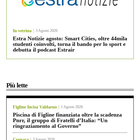
In vetrina
3 Agosto 2026
Estra Notizie agosto: Smart Cities, oltre 44mila
studenti coinvolti, torna il bando per lo sport e
debutta il podcast Estrair
Più lette
Figline Incisa Valdarno
1 Agosto 2026
Piscina di Figline finanziata oltre la scadenza
Pnrr, il gruppo di Fratelli d’Italia: “Un
ringraziamento al Governo”
Cronaca
3 Agosto 2026