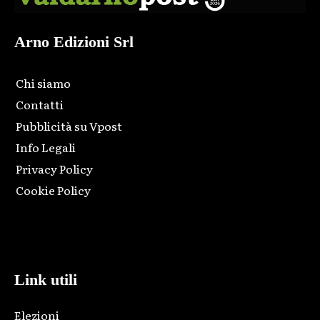
Arno Edizioni Srl
Chi siamo
Contatti
Pubblicità su Vpost
Info Legali
Privacy Policy
Cookie Policy
Html code here! Replace this with any non empty raw html
code and that's it.
Link utili
Elezioni