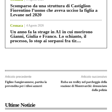
Scomparso da una struttura di Castiglion
Fiorentino l’uomo che aveva ucciso la figlia a
Levane nel 2020
Cronaca
4 Agosto 2026
Un anno fa la strage in A1 in cui morirono
Gianni, Giulia e Franco. Lo schianto, il
processo, lo stop ai sorpassi fra tir....
Articolo precedente
Articolo successivo
Figline-Sangiovannese, partita la
Ruba un trolley nel parcheggio della
prevendita per i tifosi azzurri
stazione di Montevarchi: denunciato
dalla polizia
Ultime Notizie