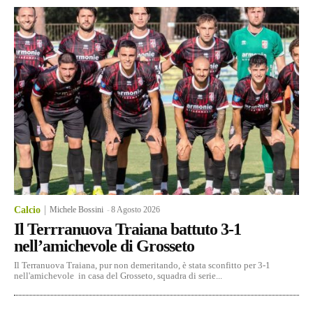
Calcio
Michele Bossini
-
8 Agosto 2026
Il Terrranuova Traiana battuto 3-1
nell’amichevole di Grosseto
Il Terranuova Traiana, pur non demeritando, è stata sconfitto per 3-1
nell'amichevole in casa del Grosseto, squadra di serie...