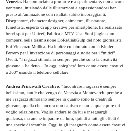
Venezia.
Ha cominciato a produrre e a sperimentare, non ancora
ventenne, iniziando dalle illustrazioni e appassionandosi ben
presto all’animazione con risultati subito incoraggianti.
Disegnatore, character designer, animatore, illustratore,
fumettista, esperto di app creative per smartphone, ha realizzato
brevi spot per Unicef, Fabrica e MTV Usa. Suoi jingle sono
comparsi nella trasmissione DoReCiakGulp del noto giornalista
Rai Vincenzo Mollica. Ha inoltre collaborato con la Kinder
Ferrero per l’invenzione di personaggi e storie per i “mitici”
Ovetti. “I ragazzi stimolano sempre, perchè sono la creatività
giovane – ha detto – Io oggi spiegherò loro come essere creativi
a 360° usando il telefono cellulare”.
Andrea Princivalli Creativo
: “Incontrare i ragazzi è sempre
bellissimo, tant’è che vengo da Venezia a Montevarchi perché a
me i ragazzi stimolano sempre in quanto sono la creatività
giovane, quella che ancora non capisco e con la quale pure mi
voglio relazionare. Voglio andare io da lui e insegnargli
qualcosa, ma anche imparare da loro, quindi a tutti gli effetti è
una specie di scambio. Oggi io gli insegnerò come essere creativi