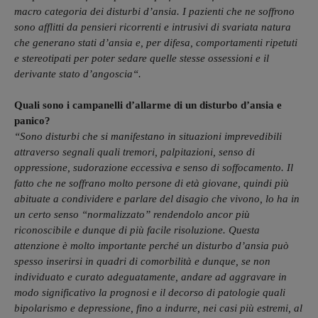
macro categoria dei disturbi d’ansia. I pazienti che ne soffrono
sono afflitti da pensieri ricorrenti e intrusivi di svariata natura
che generano stati d’ansia e, per difesa, comportamenti ripetuti
e stereotipati per poter sedare quelle stesse ossessioni e il
derivante stato d’angoscia
“.
Quali sono i campanelli d’allarme di un disturbo d’ansia e
panico?
“Sono disturbi che si manifestano in situazioni imprevedibili
attraverso segnali quali tremori, palpitazioni, senso di
oppressione, sudorazione eccessiva e senso di soffocamento. Il
fatto che ne soffrano molto persone di età giovane, quindi più
abituate a condividere e parlare del disagio che vivono, lo ha in
un certo senso “normalizzato” rendendolo ancor più
riconoscibile e dunque di più facile risoluzione. Questa
attenzione è molto importante perché un disturbo d’ansia può
spesso inserirsi in quadri di comorbilità e dunque, se non
individuato e curato adeguatamente, andare ad aggravare in
modo significativo la prognosi e il decorso di patologie quali
bipolarismo e depressione, fino a indurre, nei casi più estremi, al