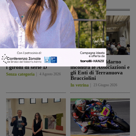
Articoli correlati
Slittano dal 5 al 6 agosto
BCC Banca Valdarno
i gironi di serie D
incontra le Associazioni e
gli Enti di Terranuova
Senza categoria
4 Agosto 2026
Bracciolini
In vetrina
23 Giugno 2026