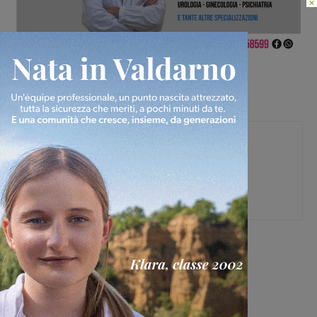
×
Agenzia
[rp4wp limit=4]