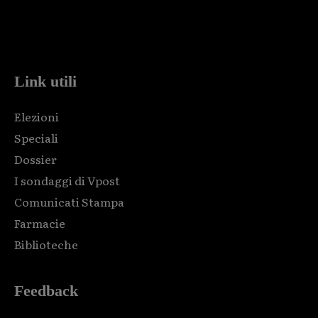
Html code here! Replace this with any non empty raw html
code and that's it.
Link utili
Elezioni
Speciali
Dossier
I sondaggi di Vpost
Comunicati Stampa
Farmacie
Biblioteche
Feedback