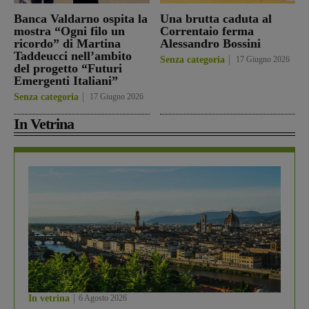
Banca Valdarno ospita la
Una brutta caduta al
mostra “Ogni filo un
Correntaio ferma
ricordo” di Martina
Alessandro Bossini
Taddeucci nell’ambito
Senza categoria
17 Giugno 2026
del progetto “Futuri
Emergenti Italiani”
Senza categoria
17 Giugno 2026
In Vetrina
In vetrina
6 Agosto 2026