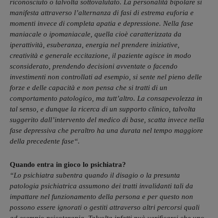
riconosciuto o talvolta sottovalutato. La personalità bipolare si
manifesta attraverso l’alternanza di fasi di estrema euforia e
momenti invece di completa apatia e depressione. Nella fase
maniacale o ipomaniacale, quella cioè caratterizzata da
iperattività, esuberanza, energia nel prendere iniziative,
creatività e generale eccitazione, il paziente agisce in modo
sconsiderato, prendendo decisioni avventate o facendo
investimenti non controllati ad esempio, si sente nel pieno delle
forze e delle capacità e non pensa che si tratti di un
comportamento patologico, ma tutt’altro. La consapevolezza in
tal senso, e dunque la ricerca di un supporto clinico, talvolta
suggerito dall’intervento del medico di base, scatta invece nella
fase depressiva che peraltro ha una durata nel tempo maggiore
della precedente fase
“.
Quando entra in gioco lo psichiatra?
“Lo psichiatra subentra quando il disagio o la presunta
patologia psichiatrica assumono dei tratti invalidanti tali da
impattare nel funzionamento della persona e per questo non
possono essere ignorati o gestiti attraverso altri percorsi quali
ad esempio psicoterapia. Talvolta infatti può verificarsi che uno