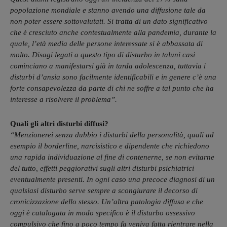
popolazione mondiale e stanno avendo una diffusione tale da
non poter essere sottovalutati. Si tratta di un dato significativo
che è cresciuto anche contestualmente alla pandemia, durante la
quale, l’età media delle persone interessate si è abbassata di
molto. Disagi legati a questo tipo di disturbo in taluni casi
cominciano a manifestarsi già in tarda adolescenza, tuttavia i
disturbi d’ansia sono facilmente identificabili e in genere c’è una
forte consapevolezza da parte di chi ne soffre a tal punto che ha
interesse a risolvere il problema”.
Quali gli altri disturbi diffusi?
“
Menzionerei senza dubbio i disturbi della personalità, quali ad
esempio il borderline, narcisistico e dipendente che richiedono
una rapida individuazione al fine di contenerne, se non evitarne
del tutto, effetti peggiorativi sugli altri disturbi psichiatrici
eventualmente presenti. In ogni caso una precoce diagnosi di un
qualsiasi disturbo serve sempre a scongiurare il decorso di
cronicizzazione dello stesso
. Un’altra patologia diffusa e che
oggi è catalogata in modo specifico è il disturbo ossessivo
compulsivo che fino a poco tempo fa veniva fatta rientrare nella