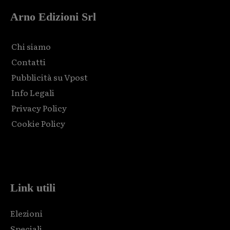
Arno Edizioni Srl
Chi siamo
Contatti
Pubblicità su Vpost
Info Legali
Privacy Policy
Cookie Policy
Html code here! Replace this with any non empty raw html
code and that's it.
Link utili
Elezioni
Speciali