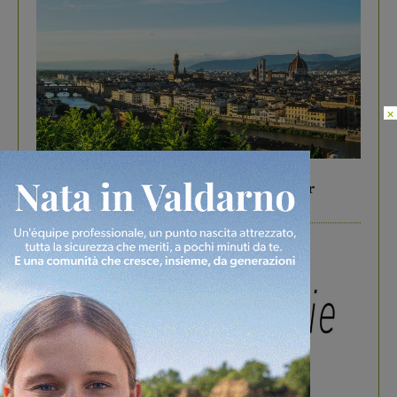
×
In vetrina
6 Agosto 2026
Gita di famiglia a Firenze: 5 idee per far
divertire i tuoi figli