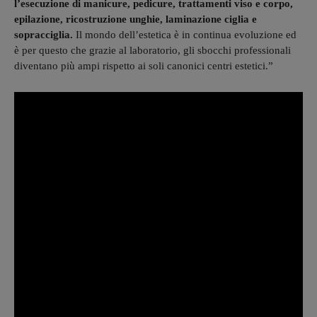
l’esecuzione di manicure, pedicure, trattamenti viso e corpo,
epilazione, ricostruzione unghie, laminazione ciglia e
sopracciglia.
Il mondo dell’estetica è in continua evoluzione ed
è per questo che grazie al laboratorio, gli sbocchi professionali
diventano più ampi rispetto ai soli canonici centri estetici.”