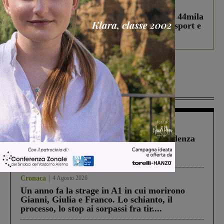
In vetrina
3 Agosto 2026
Estra Notizie agosto: Smart Cities, oltre 44mila
studenti coinvolti, torna il bando per lo sport e
debutta il podcast Estrair
Più lette
Figline Incisa Valdarno
1 Agosto 2026
Piscina di Figline finanziata oltre la scadenza
Pnrr, il gruppo di Fratelli d’Italia: “Un
ringraziamento al Governo”
Cronaca
4 Agosto 2026
Un anno fa la strage in A1 in cui morirono
Gianni, Giulia e Franco. Lo schianto, il
processo, lo stop ai sorpassi fra tir....