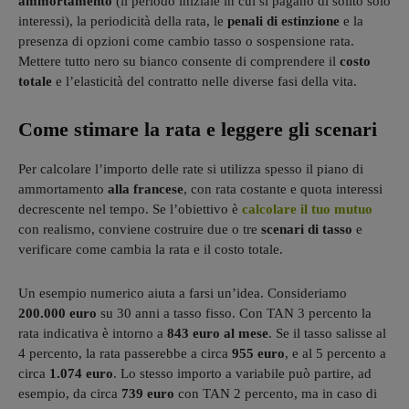
ammortamento
(il periodo iniziale in cui si pagano di solito solo
interessi), la periodicità della rata, le
penali di estinzione
e la
presenza di opzioni come cambio tasso o sospensione rata.
Mettere tutto nero su bianco consente di comprendere il
costo
totale
e l’elasticità del contratto nelle diverse fasi della vita.
Come stimare la rata e leggere gli scenari
Per calcolare l’importo delle rate si utilizza spesso il piano di
ammortamento
alla francese
, con rata costante e quota interessi
decrescente nel tempo. Se l’obiettivo è
calcolare il tuo mutuo
con realismo, conviene costruire due o tre
scenari di tasso
e
verificare come cambia la rata e il costo totale.
Un esempio numerico aiuta a farsi un’idea. Consideriamo
200.000 euro
su 30 anni a tasso fisso. Con TAN 3 percento la
rata indicativa è intorno a
843 euro al mese
. Se il tasso salisse al
4 percento, la rata passerebbe a circa
955 euro
, e al 5 percento a
circa
1.074 euro
. Lo stesso importo a variabile può partire, ad
esempio, da circa
739 euro
con TAN 2 percento, ma in caso di