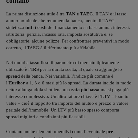
contano
La prima distinzione utile è tra
TAN e TAEG
. Il TAN è il tasso
annuo nominale che remunera la banca, mentre il TAEG
sintetizza
tutti i costi
del finanziamento su base annua: interessi,
istruttoria, perizia, incasso rata, imposta sostitutiva e, se
obbligatorie, alcune polizze. Per confrontare preventivi in modo
corretto, il TAEG è il riferimento più affidabile.
Nei mutui a tasso fisso il parametro di mercato tipicamente
utilizzato è l’
IRS
per la durata scelta, al quale si aggiunge lo
spread
della banca. Nei variabili, l’indice più comune è
l’
Euribor
a 1, 3 o 6 mesi più lo spread. La durata incide in modo
netto: allungandola si ottiene una
rata più bassa
ma si paga più
interesse complessivo. Un altro fattore chiave è l’
LTV
– loan to
value – cioè il rapporto tra importo del mutuo e prezzo o valore
peritale dell’immobile. Un LTV più basso spesso comporta
spread migliori e condizioni più flessibili.
Contano anche elementi operativi come l’eventuale
pre-