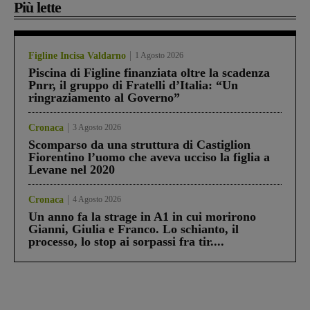
Più lette
Figline Incisa Valdarno
1 Agosto 2026
Piscina di Figline finanziata oltre la scadenza
Pnrr, il gruppo di Fratelli d’Italia: “Un
ringraziamento al Governo”
Cronaca
3 Agosto 2026
Scomparso da una struttura di Castiglion
Fiorentino l’uomo che aveva ucciso la figlia a
Levane nel 2020
Cronaca
4 Agosto 2026
Un anno fa la strage in A1 in cui morirono
Gianni, Giulia e Franco. Lo schianto, il
processo, lo stop ai sorpassi fra tir....