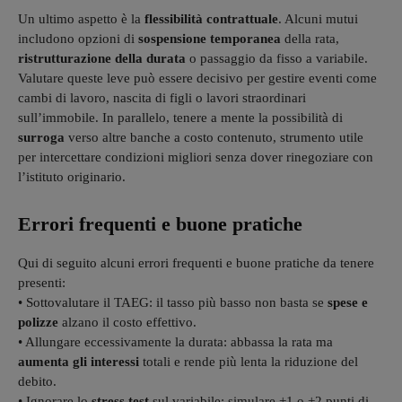
Un ultimo aspetto è la
flessibilità contrattuale
. Alcuni mutui
includono opzioni di
sospensione temporanea
della rata,
ristrutturazione della durata
o passaggio da fisso a variabile.
Valutare queste leve può essere decisivo per gestire eventi come
cambi di lavoro, nascita di figli o lavori straordinari
sull’immobile. In parallelo, tenere a mente la possibilità di
surroga
verso altre banche a costo contenuto, strumento utile
per intercettare condizioni migliori senza dover rinegoziare con
l’istituto originario.
Errori frequenti e buone pratiche
Qui di seguito alcuni errori frequenti e buone pratiche da tenere
presenti:
• Sottovalutare il TAEG: il tasso più basso non basta se
spese e
polizze
alzano il costo effettivo.
• Allungare eccessivamente la durata: abbassa la rata ma
aumenta gli interessi
totali e rende più lenta la riduzione del
debito.
• Ignorare lo
stress test
sul variabile: simulare +1 o +2 punti di