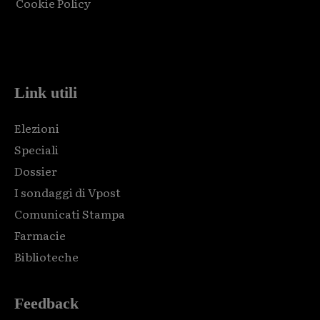
Cookie Policy
Html code here! Replace this with any non empty raw html
code and that's it.
Link utili
Elezioni
Speciali
Dossier
I sondaggi di Vpost
Comunicati Stampa
Farmacie
Biblioteche
Feedback