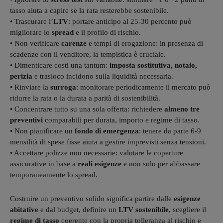
tasso aiuta a capire se la rata resterebbe sostenibile.
• Trascurare l’
LTV
: portare anticipo al 25-30 percento può
migliorare lo
spread
e il profilo di rischio.
• Non verificare
carenze
e tempi di erogazione: in presenza di
scadenze con il venditore, la tempistica è cruciale.
• Dimenticare costi una tantum:
imposta sostitutiva, notaio,
perizia
e trasloco incidono sulla liquidità necessaria.
• Rinviare la
surroga
: monitorare periodicamente il mercato può
ridurre la rata o la durata a parità di sostenibilità.
• Concentrare tutto su una sola offerta: richiedere
almeno tre
preventivi
comparabili per durata, importo e regime di tasso.
• Non pianificare un
fondo di emergenza
: tenere da parte 6-9
mensilità di spese fisse aiuta a gestire imprevisti senza tensioni.
• Accettare polizze non necessarie: valutare le coperture
assicurative in base a
reali esigenze
e non solo per abbassare
temporaneamente lo spread.
Costruire un preventivo solido significa partire dalle
esigenze
abitative
e dal budget, definire un
LTV sostenibile
, scegliere il
regime di tasso
coerente con la propria tolleranza al rischio e