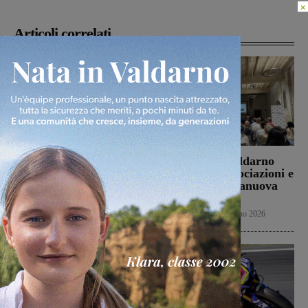
×
Articoli correlati
Slittano dal 5 al 6 agosto
BCC Banca Valdarno
i gironi di serie D
incontra le Associazioni e
gli Enti di Terranuova
Senza categoria
4 Agosto 2026
Bracciolini
In vetrina
23 Giugno 2026