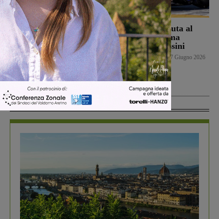
Banca Valdarno ospita la
Una brutta caduta al
mostra “Ogni filo un
Correntaio ferma
ricordo” di Martina
Alessandro Bossini
Taddeucci nell’ambito
Senza categoria
17 Giugno 2026
del progetto “Futuri
Emergenti Italiani”
Senza categoria
17 Giugno 2026
In Vetrina