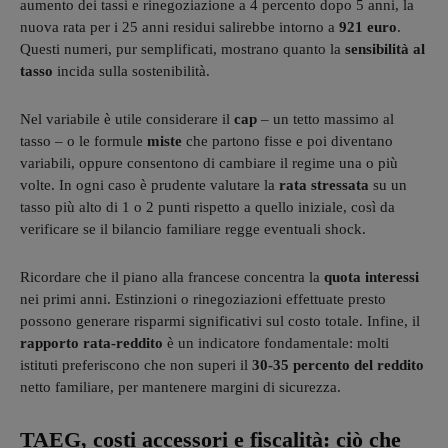
aumento dei tassi e rinegoziazione a 4 percento dopo 5 anni, la
nuova rata per i 25 anni residui salirebbe intorno a
921 euro
.
Questi numeri, pur semplificati, mostrano quanto la
sensibilità al
tasso
incida sulla sostenibilità.
Nel variabile è utile considerare il
cap
– un tetto massimo al
tasso – o le formule
miste
che partono fisse e poi diventano
variabili, oppure consentono di cambiare il regime una o più
volte. In ogni caso è prudente valutare la
rata stressata
su un
tasso più alto di 1 o 2 punti rispetto a quello iniziale, così da
verificare se il bilancio familiare regge eventuali shock.
Ricordare che il piano alla francese concentra la
quota interessi
nei primi anni. Estinzioni o rinegoziazioni effettuate presto
possono generare risparmi significativi sul costo totale. Infine, il
rapporto rata-reddito
è un indicatore fondamentale: molti
istituti preferiscono che non superi il
30-35 percento del reddito
netto familiare, per mantenere margini di sicurezza.
TAEG, costi accessori e fiscalità: ciò che