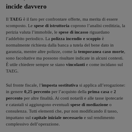
incide davvero
Il
TAEG
è il faro per confrontare offerte, ma merita di essere
scomposto. Le
spese di istruttoria
coprono l’analisi creditizia, la
perizia valuta l’immobile, le
spese di incasso
riguardano
l’addebito periodico. La
polizza incendio e scoppio
è
normalmente richiesta dalla banca a tutela del bene dato in
garanzia, mentre altre polizze, come la
temporanea caso morte
,
sono facoltative ma possono risultare indicate in alcuni contesti.
È utile chiedere sempre se siano
vincolanti
e come incidano sul
TAEG.
Sul fronte fiscale, l’
imposta sostitutiva
si applica all’erogazione:
in genere
0,25 percento
per l’acquisto della
prima casa
e
2
percento
per altre finalità. Ai costi notarili e alle tasse ipotecarie
e catastali si aggiungono eventuali
spese di mediazione
o
consulenza. Tutti elementi che, pur non modificando il tasso,
impattano sul
capitale iniziale necessario
e sul rendimento
complessivo dell’operazione.