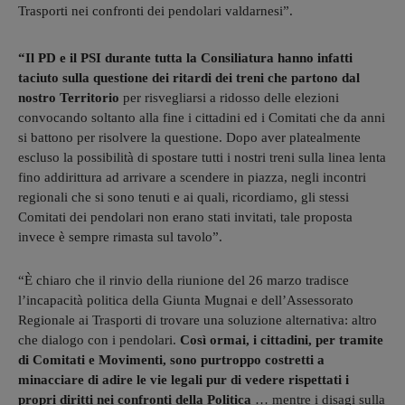
Trasporti nei confronti dei pendolari valdarnesi”.
“Il PD e il PSI durante tutta la Consiliatura hanno infatti
taciuto sulla questione dei ritardi dei treni che partono dal
nostro Territorio
per risvegliarsi a ridosso delle elezioni
convocando soltanto alla fine i cittadini ed i Comitati che da anni
si battono per risolvere la questione. Dopo aver platealmente
escluso la possibilità di spostare tutti i nostri treni sulla linea lenta
fino addirittura ad arrivare a scendere in piazza, negli incontri
regionali che si sono tenuti e ai quali, ricordiamo, gli stessi
Comitati dei pendolari non erano stati invitati, tale proposta
invece è sempre rimasta sul tavolo”.
“È chiaro che il rinvio della riunione del 26 marzo tradisce
l’incapacità politica della Giunta Mugnai e dell’Assessorato
Regionale ai Trasporti di trovare una soluzione alternativa: altro
che dialogo con i pendolari.
Così ormai, i cittadini, per tramite
di Comitati e Movimenti, sono purtroppo costretti a
minacciare di adire le vie legali pur di vedere rispettati i
propri diritti nei confronti della Politica
… mentre i disagi sulla