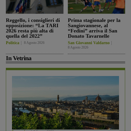
Reggello, i consiglieri di
Prima stagionale per la
opposizione: “La TARI
Sangiovannese, al
2026 resta più alta di
“Fedini” arriva il San
quella del 2022”
Donato Tavarnelle
Politica
8 Agosto 2026
San Giovanni Valdarno
8 Agosto 2026
In Vetrina