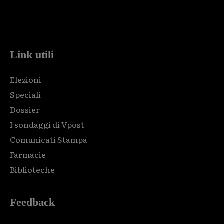
Html code here! Replace this with any non empty raw html
code and that's it.
Link utili
Elezioni
Speciali
Dossier
I sondaggi di Vpost
Comunicati Stampa
Farmacie
Biblioteche
Feedback