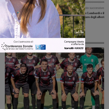
Articolo precedente
Articolo successivo
San Giovanni, avvio dei lavori del
IdeaComune: Simone Lombardi e il
Centro Psicopedagogico per famiglie e
futuro degli alberi
ragazzi: sostegno e prevenzione nel
territorio valdarnese
Ultime Notizie