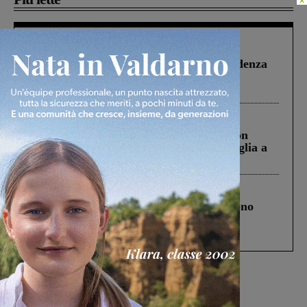
Figline Incisa Valdarno
1 Agosto 2026
Piscina di Figline finanziata oltre la scadenza
Pnrr, il gruppo di Fratelli d’Italia: “Un
ringraziamento al Governo”
Cronaca
3 Agosto 2026
Scomparso da una struttura di Castiglion
Fiorentino l’uomo che aveva ucciso la figlia a
Levane nel 2020
Cronaca
4 Agosto 2026
Un anno fa la strage in A1 in cui morirono
Gianni, Giulia e Franco. Lo schianto, il
processo, lo stop ai sorpassi fra tir....