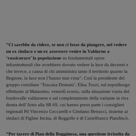
“Ci sarebbe da ridere, se non ci fosse da piangere, nel vedere
un ex sindaco e un ex assessore venire in Valdarno a
‘rassicurare’ la popolazione
su fondamentali opere
infrastrutturali che avrebbero dovuto vedere la luce da decenni e
che invece, a causa di chi amministra tanto il territorio quanto la
Regione, la luce non l’hanno mai vista”. Così la presidente del
gruppo consiliare ‘Toscana Domani’, Elisa Tozzi, sul sopralluogo
effettuato al Matassino, venerdì scorso, sulla situazione viaria del
fondovalle valdarnese e sul completamento della variante in riva
destra dell’Arno alla SR 69, cui hanno preso parte i consiglieri
regionali Pd Vincenzo Ceccarelli e Cristiano Benucci, insieme ai
sindaci di Figline Incisa, di Reggello e di Castelfranco Piandiscò.
“Per tacere di Pian della Rugginosa, una questione irrisolta da