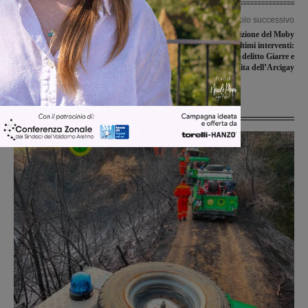
Articolo precedente
Articolo successivo
Raccolta differenziata anche
Conclusa la quinta edizione del Moby
all’interno del cimitero, impegno
Dick Festival. Tra gli ultimi interventi:
dell’Amministrazione dopo
Francesco Lepore. Sul delitto Giarre e
interrogazione di Rossi e Camiciottoli
la nascita dell’Arcigay
Ultime Notizie