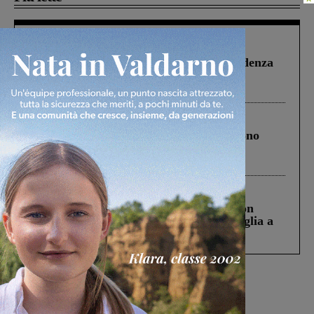
Figline Incisa Valdarno
1 Agosto 2026
Piscina di Figline finanziata oltre la scadenza
Pnrr, il gruppo di Fratelli d’Italia: “Un
ringraziamento al Governo”
Cronaca
4 Agosto 2026
Un anno fa la strage in A1 in cui morirono
Gianni, Giulia e Franco. Lo schianto, il
processo, lo stop ai sorpassi fra tir....
Cronaca
3 Agosto 2026
Scomparso da una struttura di Castiglion
Fiorentino l’uomo che aveva ucciso la figlia a
Levane nel 2020