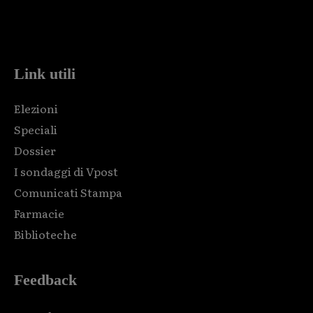
Html code here! Replace this with any non empty raw html
code and that's it.
Link utili
Elezioni
Speciali
Dossier
I sondaggi di Vpost
Comunicati Stampa
Farmacie
Biblioteche
Feedback