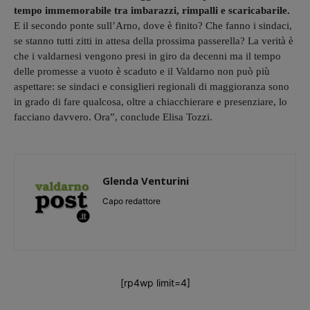
tempo immemorabile tra imbarazzi, rimpalli e scaricabarile.
E il secondo ponte sull’Arno, dove è finito? Che fanno i sindaci,
se stanno tutti zitti in attesa della prossima passerella? La verità è
che i valdarnesi vengono presi in giro da decenni ma il tempo
delle promesse a vuoto è scaduto e il Valdarno non può più
aspettare: se sindaci e consiglieri regionali di maggioranza sono
in grado di fare qualcosa, oltre a chiacchierare e presenziare, lo
facciano davvero. Ora”, conclude Elisa Tozzi.
Glenda Venturini
Capo redattore
[rp4wp limit=4]