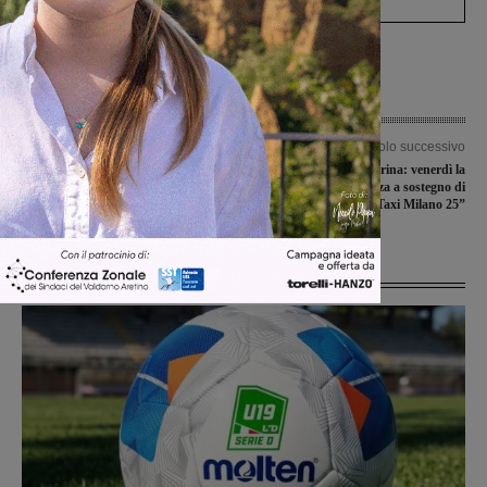
Articolo precedente
Articolo successivo
Dal 2 luglio il via ai saldi di fine
Incisa aiuta Zia Caterina: venerdì la
stagione: le previsioni di spesa di
grande cena in piazza a sostegno di
Confcommercio
“Taxi Milano 25”
Ultime Notizie