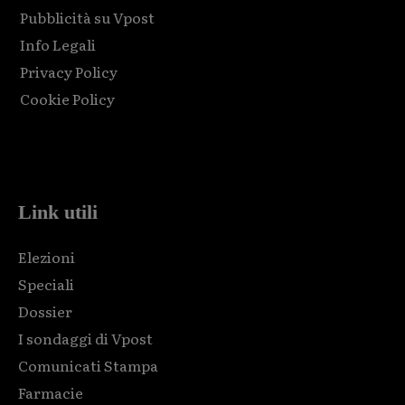
Pubblicità su Vpost
Info Legali
Privacy Policy
Cookie Policy
Html code here! Replace this with any non empty raw html
code and that's it.
Link utili
Elezioni
Speciali
Dossier
I sondaggi di Vpost
Comunicati Stampa
Farmacie