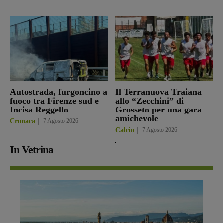
Autostrada, furgoncino a
Il Terranuova Traiana
fuoco tra Firenze sud e
allo “Zecchini” di
Incisa Reggello
Grosseto per una gara
amichevole
Cronaca
7 Agosto 2026
Calcio
7 Agosto 2026
In Vetrina