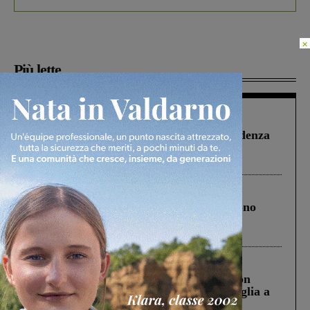
×
Più lette
Figline Incisa Valdarno
1 Agosto 2026
Piscina di Figline finanziata oltre la scadenza
Pnrr, il gruppo di Fratelli d’Italia: “Un
ringraziamento al Governo”
Cronaca
4 Agosto 2026
Un anno fa la strage in A1 in cui morirono
Gianni, Giulia e Franco. Lo schianto, il
processo, lo stop ai sorpassi fra tir....
Cronaca
3 Agosto 2026
Scomparso da una struttura di Castiglion
Fiorentino l’uomo che aveva ucciso la figlia a
Levane nel 2020