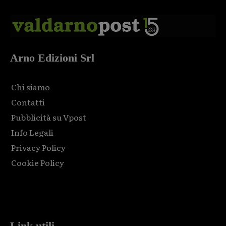
Arno Edizioni Srl
Chi siamo
Contatti
Pubblicità su Vpost
Info Legali
Privacy Policy
Cookie Policy
Html code here! Replace this with any non empty raw html
code and that's it.
Link utili