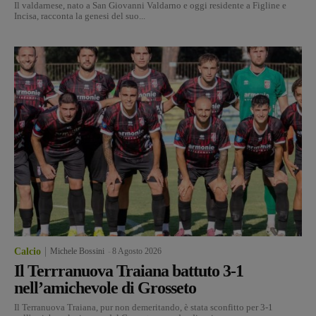
Il valdarnese, nato a San Giovanni Valdarno e oggi residente a Figline e
Incisa, racconta la genesi del suo...
Calcio
Michele Bossini
-
8 Agosto 2026
Il Terrranuova Traiana battuto 3-1
nell’amichevole di Grosseto
Il Terranuova Traiana, pur non demeritando, è stata sconfitto per 3-1