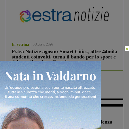
In vetrina
3 Agosto 2026
×
Estra Notizie agosto: Smart Cities, oltre 44mila
studenti coinvolti, torna il bando per lo sport e
debutta il podcast Estrair
Più lette
Figline Incisa Valdarno
1 Agosto 2026
Piscina di Figline finanziata oltre la scadenza
Pnrr, il gruppo di Fratelli d’Italia: “Un