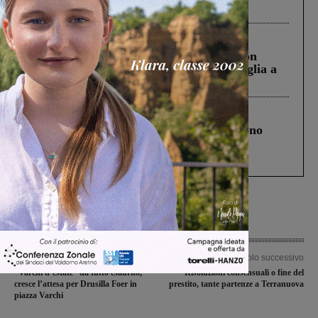
ringraziamento al Governo”
Cronaca
3 Agosto 2026
Scomparso da una struttura di Castiglion
Fiorentino l’uomo che aveva ucciso la figlia a
Levane nel 2020
Cronaca
4 Agosto 2026
Un anno fa la strage in A1 in cui morirono
Gianni, Giulia e Franco. Lo schianto, il
processo, lo stop ai sorpassi fra tir....
Articolo precedente
Articolo successivo
“Varchi d’estate” da tutto esaurito,
Risoluzioni consensuali o fine del
cresce l’attesa per Drusilla Foer in
prestito, tante partenze a Terranuova
piazza Varchi