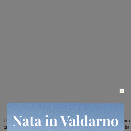
×
Un progetto approvato a febbraio 2015 per poco più di 200mila euro 
tutto, e rimasto in stand by fino a oggi. Ora la Città Metropolitana ha