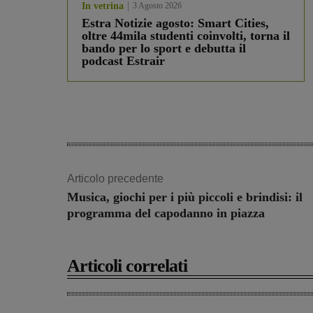
In vetrina
3 Agosto 2026
Estra Notizie agosto: Smart Cities,
oltre 44mila studenti coinvolti, torna il
bando per lo sport e debutta il
podcast Estrair
Articolo precedente
Musica, giochi per i più piccoli e brindisi: il
programma del capodanno in piazza
Articoli correlati