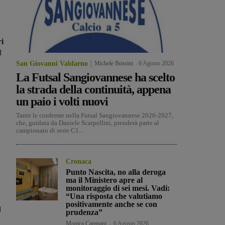
ri
l
San Giovanni Valdarno
Michele Bossini
-
6 Agosto 2026
La Futsal Sangiovannese ha scelto
la strada della continuità, appena
un paio i volti nuovi
Tante le conferme nella Futsal Sangiovannese 2026-2027,
che, guidata da Daniele Scarpellini, prenderà parte al
campionato di serie C1...
Cronaca
Punto Nascita, no alla deroga
ma il Ministero apre al
monitoraggio di sei mesi. Vadi:
“Una risposta che valutiamo
positivamente anche se con
d
prudenza”
Monica Campani
-
6 Agosto 2026