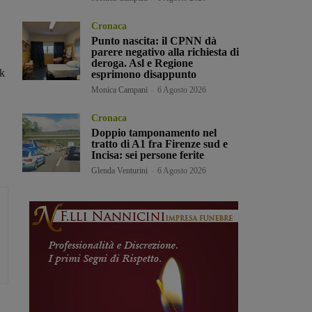
Cronaca
Punto nascita: il CPNN dà
parere negativo alla richiesta di
deroga. Asl e Regione
rk
esprimono disappunto
Monica Campani
-
6 Agosto 2026
Cronaca
Doppio tamponamento nel
tratto di A1 fra Firenze sud e
Incisa: sei persone ferite
Glenda Venturini
-
6 Agosto 2026