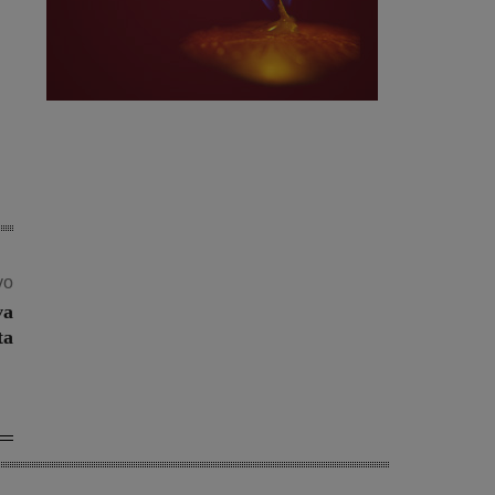
vo
va
ta