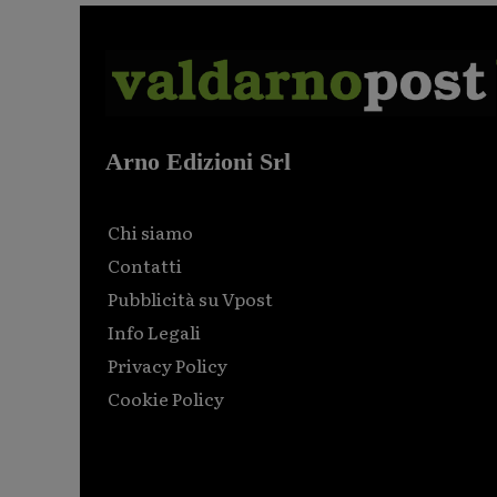
Arno Edizioni Srl
Chi siamo
Contatti
Pubblicità su Vpost
Info Legali
Privacy Policy
Cookie Policy
Html code here! Replace this with any non empty raw
html code and that's it.