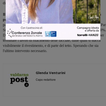
di affidamento dei lavori.
Il 15 dicembre, con l'aggiudicazione definitiva, si è conclusa la
procedura di gara d'appalto
: quattordici le ditte che hanno
partecipato, l'offerta migliore è risultata quella dell'Impresa Green Pa
Srl di Roma con un ribasso della base d'asta di poco inferiore al 20%.
Dalla consegna dei lavori, la ditta avrà a disposizione 120 giorni per
terminare i lavori di rifacimento delle facciate, dalle quali si stacca
visibilmente il rivestimento, e di parte del tetto. Sperando che sia
l'ultimo intervento necessario.
Glenda Venturini
Capo redattore