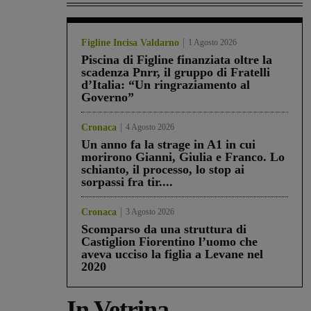
Figline Incisa Valdarno
1 Agosto 2026
Piscina di Figline finanziata oltre la
scadenza Pnrr, il gruppo di Fratelli
d’Italia: “Un ringraziamento al
Governo”
Cronaca
4 Agosto 2026
Un anno fa la strage in A1 in cui
morirono Gianni, Giulia e Franco. Lo
schianto, il processo, lo stop ai
sorpassi fra tir....
Cronaca
3 Agosto 2026
Scomparso da una struttura di
Castiglion Fiorentino l’uomo che
aveva ucciso la figlia a Levane nel
2020
In Vetrina