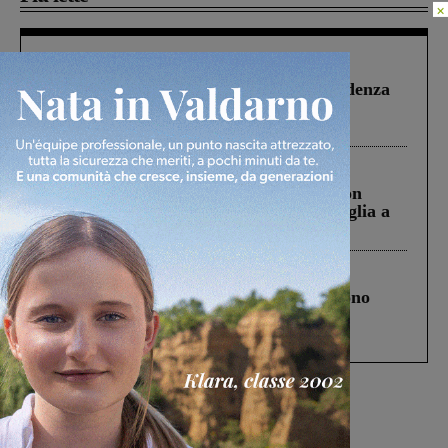
×
Figline Incisa Valdarno
1 Agosto 2026
Piscina di Figline finanziata oltre la scadenza
Pnrr, il gruppo di Fratelli d’Italia: “Un
ringraziamento al Governo”
Cronaca
3 Agosto 2026
Scomparso da una struttura di Castiglion
Fiorentino l’uomo che aveva ucciso la figlia a
Levane nel 2020
Cronaca
4 Agosto 2026
Un anno fa la strage in A1 in cui morirono
Gianni, Giulia e Franco. Lo schianto, il
processo, lo stop ai sorpassi fra tir....