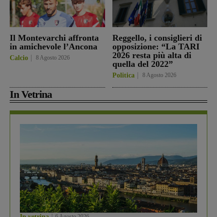
Il Montevarchi affronta
Reggello, i consiglieri di
in amichevole l’Ancona
opposizione: “La TARI
2026 resta più alta di
Calcio
8 Agosto 2026
quella del 2022”
Politica
8 Agosto 2026
In Vetrina
In vetrina
6 Agosto 2026