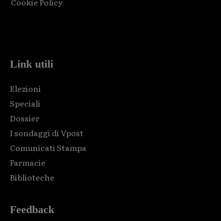
Cookie Policy
Html code here! Replace this with any non empty raw html
code and that's it.
Link utili
Elezioni
Speciali
Dossier
I sondaggi di Vpost
Comunicati Stampa
Farmacie
Biblioteche
Feedback