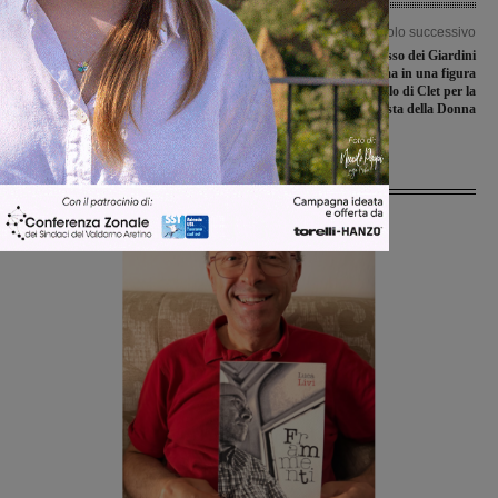
Articolo precedente
Articolo successivo
Caos treni, circolazioni sospese in
Il divieto di accesso dei Giardini
alcune linee per rimuovere i detriti
Morelli si trasforma in una figura
portati dal vento. Ritardi abissali
femminile. Il regalo di Clet per la
anche sulla linea valdarnese
Festa della Donna
Ultime Notizie