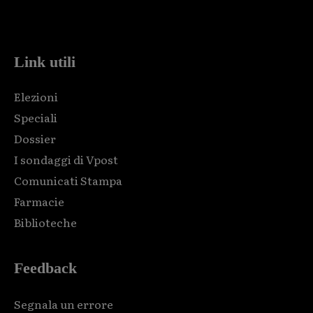
Html code here! Replace this with any non empty raw html
code and that's it.
Link utili
Elezioni
Speciali
Dossier
I sondaggi di Vpost
Comunicati Stampa
Farmacie
Biblioteche
Feedback
Segnala un errore