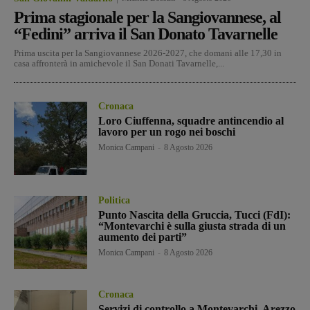
Prima stagionale per la Sangiovannese, al
“Fedini” arriva il San Donato Tavarnelle
Prima uscita per la Sangiovannese 2026-2027, che domani alle 17,30 in
casa affronterà in amichevole il San Donati Tavarnelle,...
Cronaca
Loro Ciuffenna, squadre antincendio al
lavoro per un rogo nei boschi
Monica Campani
-
8 Agosto 2026
Politica
Punto Nascita della Gruccia, Tucci (FdI):
“Montevarchi è sulla giusta strada di un
aumento dei parti”
Monica Campani
-
8 Agosto 2026
Cronaca
Servizi di controllo a Montevarchi, Arezzo