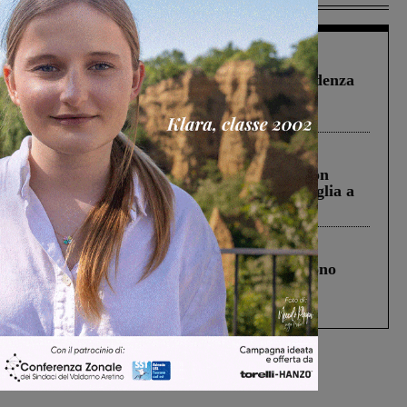
Figline Incisa Valdarno
1 Agosto 2026
Piscina di Figline finanziata oltre la scadenza
Pnrr, il gruppo di Fratelli d’Italia: “Un
ringraziamento al Governo”
Cronaca
3 Agosto 2026
Scomparso da una struttura di Castiglion
Fiorentino l’uomo che aveva ucciso la figlia a
Levane nel 2020
Cronaca
4 Agosto 2026
Un anno fa la strage in A1 in cui morirono
Gianni, Giulia e Franco. Lo schianto, il
processo, lo stop ai sorpassi fra tir....