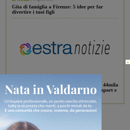
Gita di famiglia a Firenze: 5 idee per far
divertire i tuoi figli
×
In vetrina
3 Agosto 2026
Estra Notizie agosto: Smart Cities, oltre 44mila
studenti coinvolti, torna il bando per lo sport e
debutta il podcast Estrair
Più lette