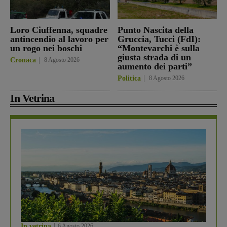
Loro Ciuffenna, squadre
Punto Nascita della
antincendio al lavoro per
Gruccia, Tucci (FdI):
un rogo nei boschi
“Montevarchi è sulla
giusta strada di un
Cronaca
8 Agosto 2026
aumento dei parti”
Politica
8 Agosto 2026
In Vetrina
In vetrina
6 Agosto 2026