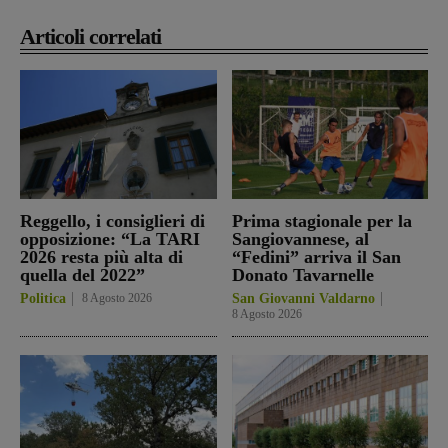
Articoli correlati
Reggello, i consiglieri di
Prima stagionale per la
opposizione: “La TARI
Sangiovannese, al
2026 resta più alta di
“Fedini” arriva il San
quella del 2022”
Donato Tavarnelle
Politica
8 Agosto 2026
San Giovanni Valdarno
8 Agosto 2026