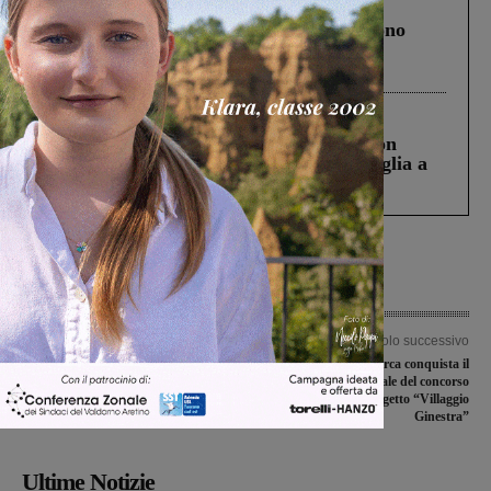
Cronaca
4 Agosto 2026
Un anno fa la strage in A1 in cui morirono
Gianni, Giulia e Franco. Lo schianto, il
processo, lo stop ai sorpassi fra tir....
Cronaca
3 Agosto 2026
Scomparso da una struttura di Castiglion
Fiorentino l’uomo che aveva ucciso la figlia a
Levane nel 2020
Articolo precedente
Articolo successivo
Podere Rota, Liste civiche
Il Comprensivo Petrarca conquista il
sangiovannesi: “I cittadini meritano
terzo posto regionale del concorso
risposte, non silenzi”
Macroscuola con il progetto “Villaggio
Ginestra”
Ultime Notizie