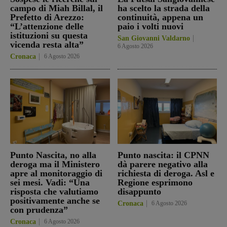
campo di Miah Billal, il
ha scelto la strada della
Prefetto di Arezzo:
continuità, appena un
“L’attenzione delle
paio i volti nuovi
istituzioni su questa
San Giovanni Valdarno
vicenda resta alta”
6 Agosto 2026
Cronaca
6 Agosto 2026
Punto Nascita, no alla
Punto nascita: il CPNN
deroga ma il Ministero
dà parere negativo alla
apre al monitoraggio di
richiesta di deroga. Asl e
sei mesi. Vadi: “Una
Regione esprimono
risposta che valutiamo
disappunto
positivamente anche se
Cronaca
6 Agosto 2026
con prudenza”
Cronaca
6 Agosto 2026