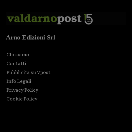
Arno Edizioni Srl
Chi siamo
Contatti
Pubblicità su Vpost
Info Legali
Privacy Policy
Cookie Policy
Html code here! Replace this with any non empty raw html
code and that's it.