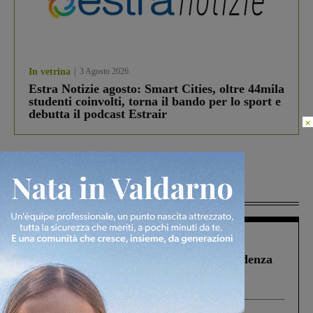
In vetrina
3 Agosto 2026
Estra Notizie agosto: Smart Cities, oltre 44mila
studenti coinvolti, torna il bando per lo sport e
debutta il podcast Estrair
×
Più lette
Figline Incisa Valdarno
1 Agosto 2026
Piscina di Figline finanziata oltre la scadenza
Pnrr, il gruppo di Fratelli d’Italia: “Un
ringraziamento al Governo”