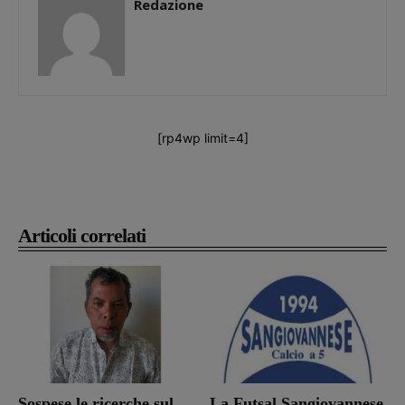
Redazione
[rp4wp limit=4]
Articoli correlati
Sospese le ricerche sul
La Futsal Sangiovannese