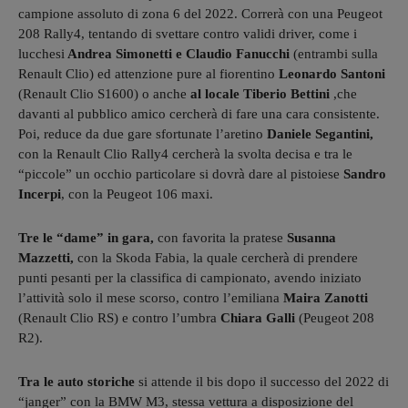
campione assoluto di zona 6 del 2022. Correrà con una Peugeot
208 Rally4, tentando di svettare contro validi driver, come i
lucchesi
Andrea Simonetti e Claudio Fanucchi
(entrambi sulla
Renault Clio) ed attenzione pure al fiorentino
Leonardo Santoni
(Renault Clio S1600) o anche
al locale Tiberio Bettini
,che
davanti al pubblico amico cercherà di fare una cara consistente.
Poi, reduce da due gare sfortunate l’aretino
Daniele Segantini,
con la Renault Clio Rally4 cercherà la svolta decisa e tra le
“piccole” un occhio particolare si dovrà dare al pistoiese
Sandro
Incerpi
, con la Peugeot 106 maxi.
Tre le “dame” in gara,
con favorita la pratese
Susanna
Mazzetti,
con la Skoda Fabia, la quale cercherà di prendere
punti pesanti per la classifica di campionato, avendo iniziato
l’attività solo il mese scorso, contro l’emiliana
Maira Zanotti
(Renault Clio RS) e contro l’umbra
Chiara Galli
(Peugeot 208
R2).
Tra le auto storiche
si attende il bis dopo il successo del 2022 di
“janger” con la BMW M3, stessa vettura a disposizione del