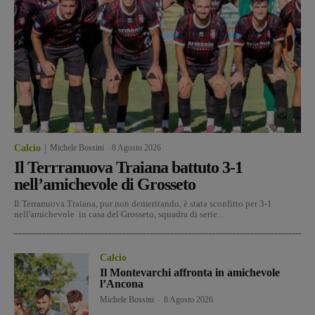
Calcio
Michele Bossini
-
8 Agosto 2026
Il Terrranuova Traiana battuto 3-1
nell’amichevole di Grosseto
Il Terranuova Traiana, pur non demeritando, è stata sconfitto per 3-1
nell'amichevole in casa del Grosseto, squadra di serie...
Calcio
Il Montevarchi affronta in amichevole
l’Ancona
Michele Bossini
-
8 Agosto 2026