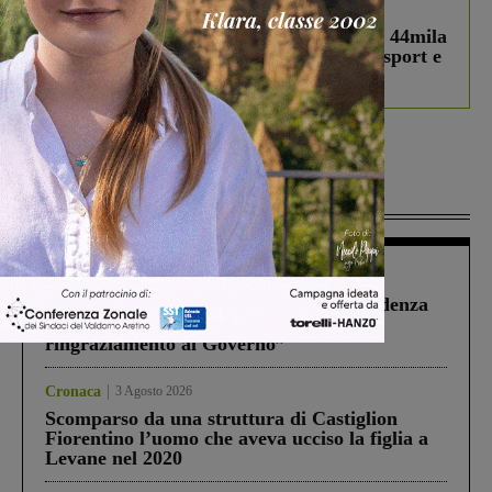
In vetrina
3 Agosto 2026
Estra Notizie agosto: Smart Cities, oltre 44mila
studenti coinvolti, torna il bando per lo sport e
debutta il podcast Estrair
Più lette
Figline Incisa Valdarno
1 Agosto 2026
Piscina di Figline finanziata oltre la scadenza
Pnrr, il gruppo di Fratelli d’Italia: “Un
ringraziamento al Governo”
Cronaca
3 Agosto 2026
Scomparso da una struttura di Castiglion
Fiorentino l’uomo che aveva ucciso la figlia a
Levane nel 2020