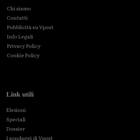
Chi siamo
Contatti
Pubblicità su Vpost
Info Legali
Privacy Policy
Cookie Policy
Html code here! Replace this with any non empty raw html
code and that's it.
Link utili
Elezioni
Speciali
Dossier
I sondaggi di Vpost