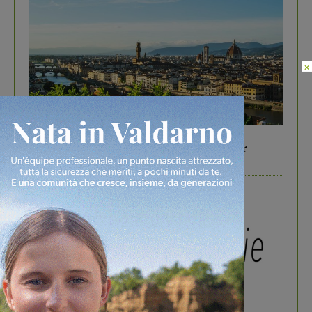
×
In vetrina
6 Agosto 2026
Gita di famiglia a Firenze: 5 idee per far
divertire i tuoi figli