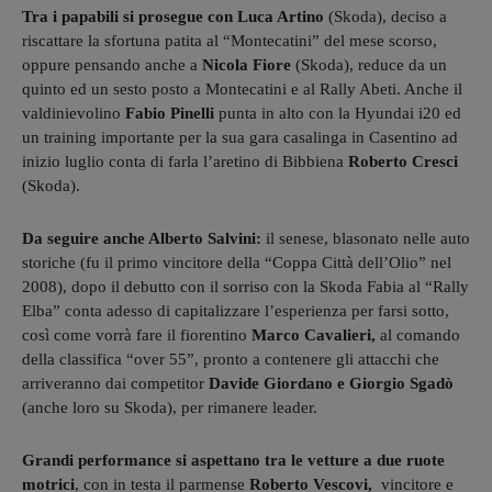
Tra i papabili si prosegue con Luca Artino
(Skoda), deciso a
riscattare la sfortuna patita al “Montecatini” del mese scorso,
oppure pensando anche a
Nicola Fiore
(Skoda), reduce da un
quinto ed un sesto posto a Montecatini e al Rally Abeti. Anche il
valdinievolino
Fabio Pinelli
punta in alto con la Hyundai i20 ed
un training importante per la sua gara casalinga in Casentino ad
inizio luglio conta di farla l’aretino di Bibbiena
Roberto Cresci
(Skoda).
Da seguire anche Alberto Salvini:
il senese, blasonato nelle auto
storiche (fu il primo vincitore della “Coppa Città dell’Olio” nel
2008), dopo il debutto con il sorriso con la Skoda Fabia al “Rally
Elba” conta adesso di capitalizzare l’esperienza per farsi sotto,
così come vorrà fare il fiorentino
Marco Cavalieri,
al comando
della classifica “over 55”, pronto a contenere gli attacchi che
arriveranno dai competitor
Davide Giordano e Giorgio Sgadò
(anche loro su Skoda), per rimanere leader.
Grandi performance si aspettano tra le vetture a due ruote
motrici
, con in testa il parmense
Roberto Vescovi,
vincitore e