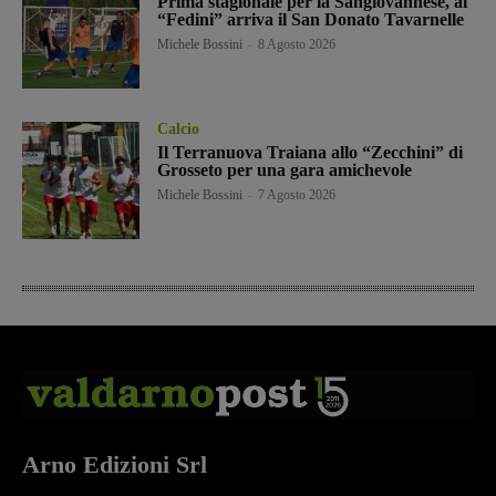
Prima stagionale per la Sangiovannese, al
“Fedini” arriva il San Donato Tavarnelle
Michele Bossini
-
8 Agosto 2026
Calcio
Il Terranuova Traiana allo “Zecchini” di
Grosseto per una gara amichevole
Michele Bossini
-
7 Agosto 2026
Arno Edizioni Srl