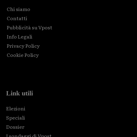
Chi siamo
Contatti
Pubblicità su Vpost
Info Legali
Privacy Policy
Cookie Policy
Html code here! Replace this with any non empty raw html
code and that's it.
Link utili
Elezioni
Speciali
Dossier
I sondaggi di Vpost