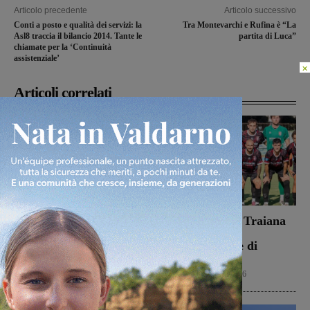
Articolo precedente
Articolo successivo
Conti a posto e qualità dei servizi: la
Tra Montevarchi e Rufina è “La
Asl8 traccia il bilancio 2014. Tante le
partita di Luca”
chiamate per la ‘Continuità
assistenziale’
×
Articoli correlati
Dal treno all’ospedale, la
Il Terrranuova Traiana
vita in “Frammenti”: il
battuto 3-1
primo libro del
nell’amichevole di
valdarnese Luca Livi
Grosseto
Cultura
9 Agosto 2026
Calcio
8 Agosto 2026