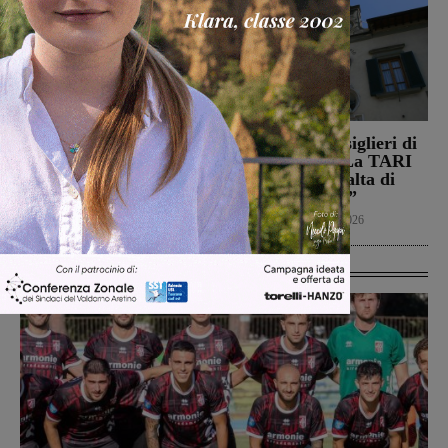
Il Montevarchi affronta
Reggello, i consiglieri di
in amichevole l’Ancona
opposizione: “La TARI
2026 resta più alta di
Calcio
8 Agosto 2026
quella del 2022”
Politica
8 Agosto 2026
Ultime Calcio