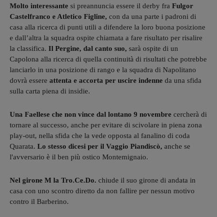
Molto interessante
si preannuncia essere il derby fra
Fulgor
Castelfranco e Atletico Figline,
con da una parte i padroni di
casa alla ricerca di punti utili a difendere la loro buona posizione
e dall’altra la squadra ospite chiamata a fare risultato per risalire
la classifica.
Il Pergine, dal canto suo,
sarà ospite di un
Capolona alla ricerca di quella continuità di risultati che potrebbe
lanciarlo in una posizione di rango e la squadra di Napolitano
dovrà essere
attenta e accorta per uscire indenne
da una sfida
sulla carta piena di insidie.
Una Faellese che non vince dal lontano 9 novembre
cercherà di
tornare al successo, anche per evitare di scivolare in piena zona
play-out, nella sfida che la vede opposta al fanalino di coda
Quarata.
Lo stesso dicesi per il Vaggio Piandiscò,
anche se
l'avversario è il ben più ostico Montemignaio.
Nel girone M la Tro.Ce.Do.
chiude il suo girone di andata in
casa con uno scontro diretto da non fallire per nessun motivo
contro il Barberino.