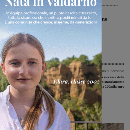
Cronaca
4 Agosto 2026
Un anno fa la strage in A1 in cui morirono
Gianni, Giulia e Franco. Lo schianto, il
processo, lo stop ai sorpassi fra tir....
Articolo precedente
Articolo successivo
“Banca della conoscenza”, un
Anche Reggello avrà la sua casa della
progetto di condivisione del sapere e
salute: arrivato stanziamento
delle conoscenze per il mondo del
regionale da 100mila euro
lavoro. Sabato il primo
appuntamento
Ultime Notizie