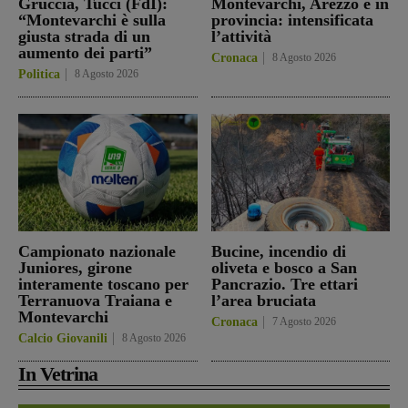
Gruccia, Tucci (FdI):
Montevarchi, Arezzo e in
“Montevarchi è sulla
provincia: intensificata
giusta strada di un
l’attività
aumento dei parti”
Cronaca
8 Agosto 2026
Politica
8 Agosto 2026
Campionato nazionale
Bucine, incendio di
Juniores, girone
oliveta e bosco a San
interamente toscano per
Pancrazio. Tre ettari
Terranuova Traiana e
l’area bruciata
Montevarchi
Cronaca
7 Agosto 2026
Calcio Giovanili
8 Agosto 2026
In Vetrina