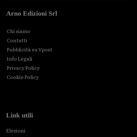
Arno Edizioni Srl
Chi siamo
Contatti
Pubblicità su Vpost
Info Legali
Privacy Policy
Cookie Policy
Html code here! Replace this with any non empty raw html
code and that's it.
Link utili
Elezioni