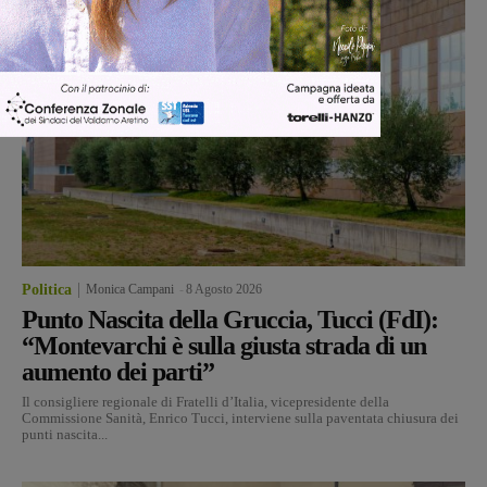
Politica
Monica Campani
-
8 Agosto 2026
Punto Nascita della Gruccia, Tucci (FdI):
“Montevarchi è sulla giusta strada di un
aumento dei parti”
Il consigliere regionale di Fratelli d’Italia, vicepresidente della
Commissione Sanità, Enrico Tucci, interviene sulla paventata chiusura dei
punti nascita...