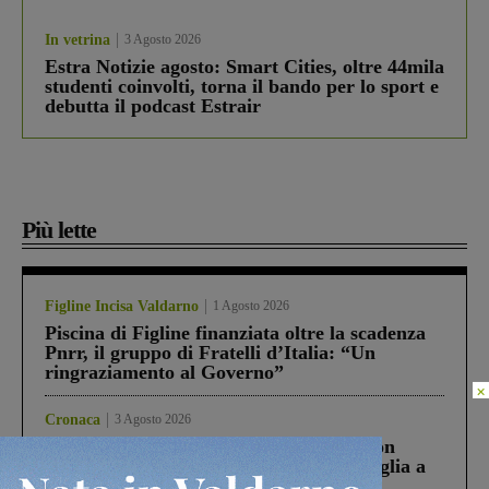
In vetrina
3 Agosto 2026
Estra Notizie agosto: Smart Cities, oltre 44mila
studenti coinvolti, torna il bando per lo sport e
debutta il podcast Estrair
Più lette
Figline Incisa Valdarno
1 Agosto 2026
Piscina di Figline finanziata oltre la scadenza
Pnrr, il gruppo di Fratelli d’Italia: “Un
ringraziamento al Governo”
×
Cronaca
3 Agosto 2026
Scomparso da una struttura di Castiglion
Fiorentino l’uomo che aveva ucciso la figlia a
Levane nel 2020