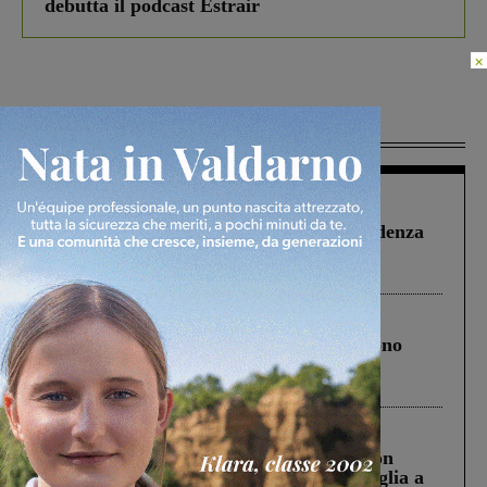
debutta il podcast Estrair
×
Più lette
Figline Incisa Valdarno
1 Agosto 2026
Piscina di Figline finanziata oltre la scadenza
Pnrr, il gruppo di Fratelli d’Italia: “Un
ringraziamento al Governo”
Cronaca
4 Agosto 2026
Un anno fa la strage in A1 in cui morirono
Gianni, Giulia e Franco. Lo schianto, il
processo, lo stop ai sorpassi fra tir....
Cronaca
3 Agosto 2026
Scomparso da una struttura di Castiglion
Fiorentino l’uomo che aveva ucciso la figlia a