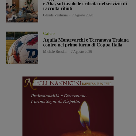
e Alia, sul tavolo le criticità nel servizio di
raccolta rifiuti
Glenda Venturini
-
7 Agosto 2026
Calcio
Aquila Montevarchi e Terranova Traiana
contro nel primo turno di Coppa Italia
Michele Bossini
-
7 Agosto 2026