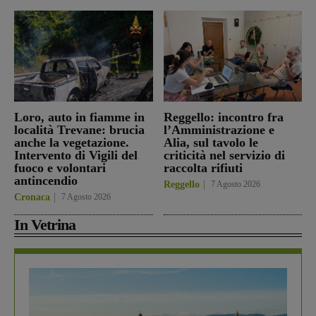
Loro, auto in fiamme in
Reggello: incontro fra
località Trevane: brucia
l’Amministrazione e
anche la vegetazione.
Alia, sul tavolo le
Intervento di Vigili del
criticità nel servizio di
fuoco e volontari
raccolta rifiuti
antincendio
Reggello
7 Agosto 2026
Cronaca
7 Agosto 2026
In Vetrina