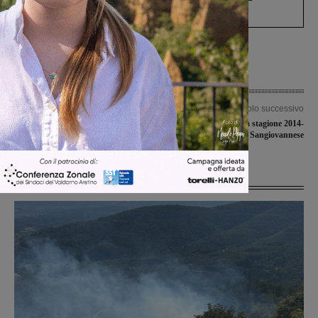
Levane nel 2020
Articolo precedente
Articolo successivo
Torneo di quinta categoria e seniores
Ultima in casa per la stagione 2014-
a Reggello
2015 della Futsal Sangiovannese
Ultime Notizie