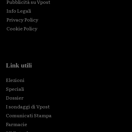
Pubblicità su Vpost
Info Legali
Privacy Policy
Cookie Policy
Html code here! Replace this with any non empty raw html
code and that's it.
Link utili
Elezioni
Speciali
Dossier
I sondaggi di Vpost
Comunicati Stampa
Farmacie