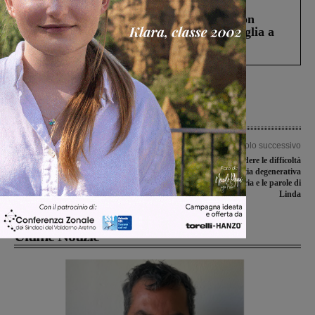
Cronaca
3 Agosto 2026
Scomparso da una struttura di Castiglion
Fiorentino l’uomo che aveva ucciso la figlia a
Levane nel 2020
Articolo precedente
Articolo successivo
Turismo: Reggello rafforza l’asse con
Raccontare e condividere le difficoltà
Firenze. Visita dell’assessora Del Re
di una malattia degenerativa
nei luoghi più belli del territorio
reumatica: la storia e le parole di
Linda
Ultime Notizie