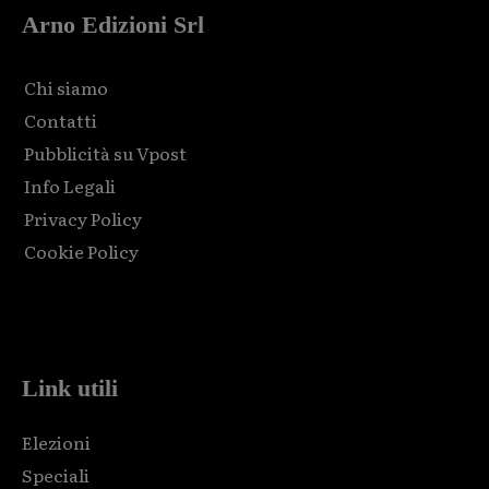
Arno Edizioni Srl
Chi siamo
Contatti
Pubblicità su Vpost
Info Legali
Privacy Policy
Cookie Policy
Html code here! Replace this with any non empty raw html
code and that's it.
Link utili
Elezioni
Speciali