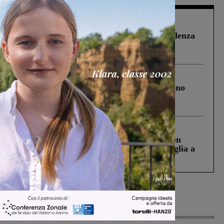
Figline Incisa Valdarno
1 Agosto 2026
Piscina di Figline finanziata oltre la scadenza
Pnrr, il gruppo di Fratelli d’Italia: “Un
ringraziamento al Governo”
Cronaca
4 Agosto 2026
Un anno fa la strage in A1 in cui morirono
Gianni, Giulia e Franco. Lo schianto, il
processo, lo stop ai sorpassi fra tir....
Cronaca
3 Agosto 2026
Scomparso da una struttura di Castiglion
Fiorentino l’uomo che aveva ucciso la figlia a
Levane nel 2020