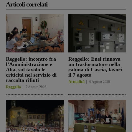
Articoli correlati
Reggello: incontro fra
Reggello: Enel rinnova
l’Amministrazione e
un trasformatore nella
Alia, sul tavolo le
cabina di Cascia, lavori
criticità nel servizio di
il 7 agosto
raccolta rifiuti
Attualità
6 Agosto 2026
Reggello
7 Agosto 2026