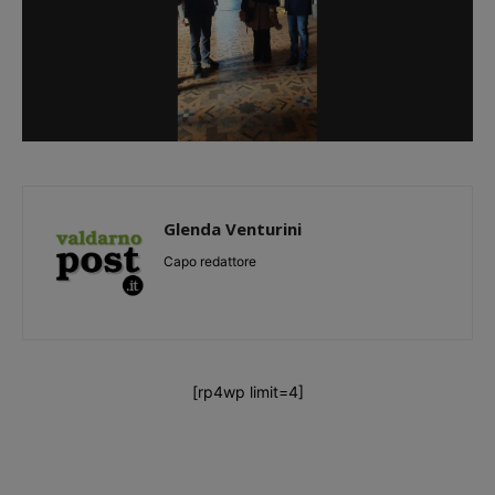
Glenda Venturini
Capo redattore
[rp4wp limit=4]