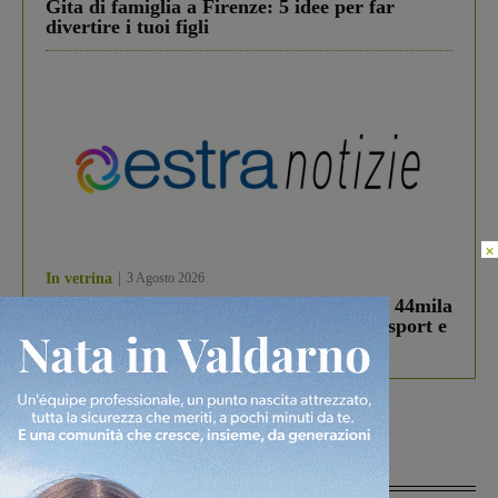
Gita di famiglia a Firenze: 5 idee per far
divertire i tuoi figli
×
In vetrina
3 Agosto 2026
Estra Notizie agosto: Smart Cities, oltre 44mila
studenti coinvolti, torna il bando per lo sport e
debutta il podcast Estrair
Più lette