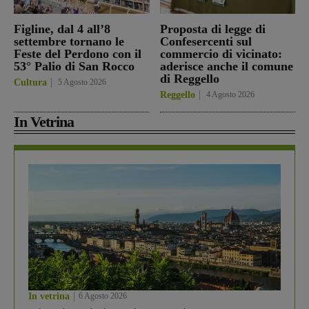
Figline, dal 4 all’8
Proposta di legge di
settembre tornano le
Confesercenti sul
Feste del Perdono con il
commercio di vicinato:
53° Palio di San Rocco
aderisce anche il comune
di Reggello
Cultura
5 Agosto 2026
Reggello
4 Agosto 2026
In Vetrina
In vetrina
6 Agosto 2026