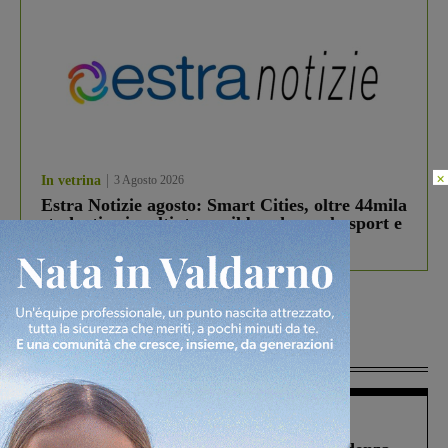
×
In vetrina
3 Agosto 2026
Estra Notizie agosto: Smart Cities, oltre 44mila
studenti coinvolti, torna il bando per lo sport e
debutta il podcast Estrair
Più lette
Figline Incisa Valdarno
1 Agosto 2026