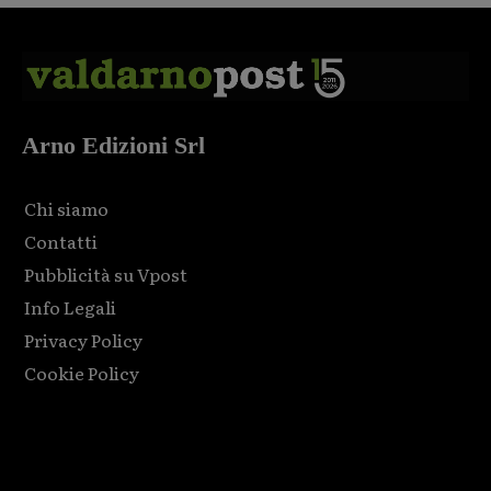
Arno Edizioni Srl
Chi siamo
Contatti
Pubblicità su Vpost
Info Legali
Privacy Policy
Cookie Policy
Html code here! Replace this with any non empty raw html
code and that's it.