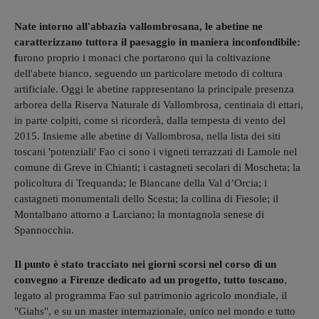
Nate intorno all'abbazia vallombrosana, le abetine ne
caratterizzano tuttora il paesaggio in maniera inconfondibile:
f
urono proprio i monaci che portarono qui la coltivazione
dell'abete bianco, seguendo un particolare metodo di coltura
artificiale. Oggi le abetine rappresentano la principale presenza
arborea della Riserva Naturale di Vallombrosa, centinaia di ettari,
in parte colpiti, come si ricorderà, dalla tempesta di vento del
2015. Insieme alle abetine di Vallombrosa, nella lista dei siti
toscani 'potenziali' Fao ci sono i vigneti terrazzati di Lamole nel
comune di Greve in Chianti; i castagneti secolari di Moscheta; la
policoltura di Trequanda; le Biancane della Val d’Orcia; i
castagneti monumentali dello Scesta; la collina di Fiesole; il
Montalbano attorno a Larciano; la montagnola senese di
Spannocchia.
Il punto è stato tracciato nei giorni scorsi nel corso di un
convegno a Firenze dedicato ad un progetto, tutto toscano
,
legato al programma Fao sul patrimonio agricolo mondiale, il
"Giahs", e su un master internazionale, unico nel mondo e tutto