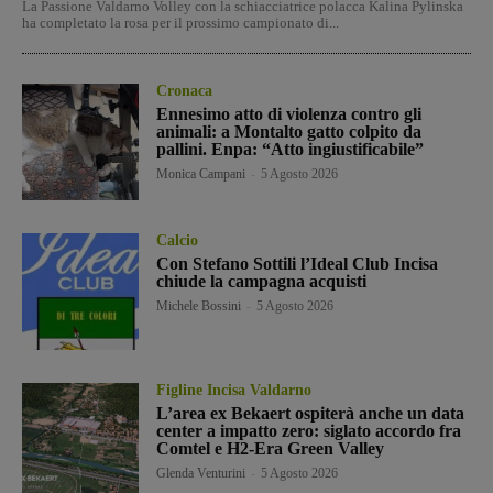
La Passione Valdarno Volley con la schiacciatrice polacca Kalina Pylinska
ha completato la rosa per il prossimo campionato di...
Cronaca
Ennesimo atto di violenza contro gli
animali: a Montalto gatto colpito da
pallini. Enpa: “Atto ingiustificabile”
Monica Campani
-
5 Agosto 2026
Calcio
Con Stefano Sottili l’Ideal Club Incisa
chiude la campagna acquisti
Michele Bossini
-
5 Agosto 2026
Figline Incisa Valdarno
L’area ex Bekaert ospiterà anche un data
center a impatto zero: siglato accordo fra
Comtel e H2-Era Green Valley
Glenda Venturini
-
5 Agosto 2026