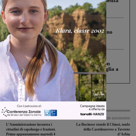
Piscina di Figline finanziata oltre la scadenza
Pnrr, il gruppo di Fratelli d’Italia: “Un
ringraziamento al Governo”
Cronaca
4 Agosto 2026
Un anno fa la strage in A1 in cui morirono
Gianni, Giulia e Franco. Lo schianto, il
processo, lo stop ai sorpassi fra tir....
Cronaca
3 Agosto 2026
Scomparso da una struttura di Castiglion
Fiorentino l’uomo che aveva ucciso la figlia a
Levane nel 2020
Articolo precedente
Articolo successivo
L’Amministrazione incontra i
La Bucinese stende il Chiusi, tonfo
cittadini di capoluogo e frazioni.
della Castelnuovese a Taverne
Primo appuntamento martedì 4
d’Arbia