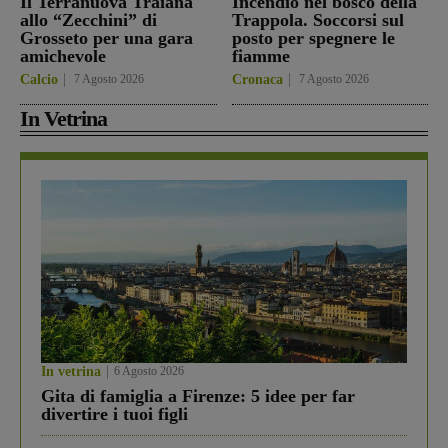
Il Terranuova Traiana
Incendio nel bosco della
allo “Zecchini” di
Trappola. Soccorsi sul
Grosseto per una gara
posto per spegnere le
amichevole
fiamme
Calcio
7 Agosto 2026
Cronaca
7 Agosto 2026
In Vetrina
In vetrina
6 Agosto 2026
Gita di famiglia a Firenze: 5 idee per far
divertire i tuoi figli