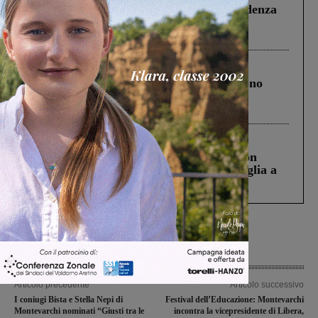
Piscina di Figline finanziata oltre la scadenza
Pnrr, il gruppo di Fratelli d’Italia: “Un
ringraziamento al Governo”
Cronaca
4 Agosto 2026
Un anno fa la strage in A1 in cui morirono
Gianni, Giulia e Franco. Lo schianto, il
processo, lo stop ai sorpassi fra tir....
Cronaca
3 Agosto 2026
Scomparso da una struttura di Castiglion
Fiorentino l’uomo che aveva ucciso la figlia a
Levane nel 2020
Articolo precedente
Articolo successivo
I coniugi Bista e Stella Nepi di
Festival dell’Educazione: Montevarchi
Montevarchi nominati “Giusti tra le
incontra la vicepresidente di Libera,