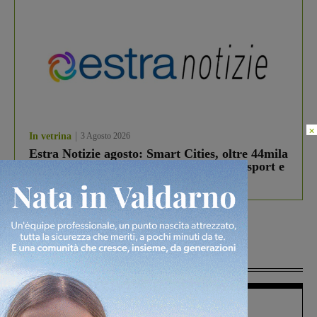
×
In vetrina
3 Agosto 2026
Estra Notizie agosto: Smart Cities, oltre 44mila
studenti coinvolti, torna il bando per lo sport e
debutta il podcast Estrair
Più lette
Figline Incisa Valdarno
1 Agosto 2026