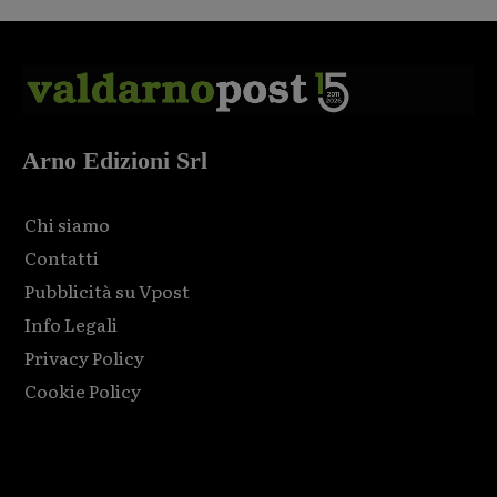
Arno Edizioni Srl
Chi siamo
Contatti
Pubblicità su Vpost
Info Legali
Privacy Policy
Cookie Policy
Html code here! Replace this with any non empty raw html
code and that's it.