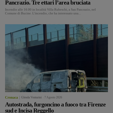
Pancrazio. Tre ettari l’area bruciata
Incendio alle 16.00 in località Villa Rubeschi, a San Pancrazio, nel
Comune di Bucine. L'incendio, che ha interessato una...
Cronaca
Glenda Venturini
-
7 Agosto 2026
Autostrada, furgoncino a fuoco tra Firenze
sud e Incisa Reggello