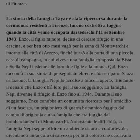
di Firenze.
La storia della famiglia Tayar è stata ripercorsa durante la
cerimonia: residenti a Firenze, furono costretti a fuggire
quando la città venne occupata dai tedeschi l’11 settembre
1943
. Enzo, il figlio minore, decise di cercare rifugio in una
cascina, e per ben otto mesi vagò per la zona di Montevarchi e
intorno alla città di Arezzo, finché bussò alla porta di una piccola
casa di campagna, in cui viveva una famiglia composta da Bista
e Stella Nepi insieme alle loro due figlie e la nonna. Qui, Enzo
raccontò la sua storia di perseguitato ebreo e chiese riparo. Senza
esitazione, la famiglia Nepi lo accolse a braccia aperte, rifiutando
il denaro che Enzo offrì loro per il suo soggiorno. La famiglia
Nepi divenne il rifugio di Enzo fino al 1944. Durante il suo
soggiorno, Enzo conobbe un comunista ricercato per l’omicidio
di un fascista, un prigioniero di guerra britannico fuggito dal
campo di prigionia e una famiglia che era fuggita dai
bombardamenti di Montevarchi. Nonostante le difficoltà, la
famiglia Nepi seppe offrire un ambiente sicuro e confortevole,
diventando un’ancora di salvezza per tutti coloro che cercavano