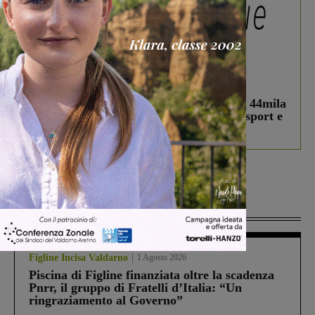
In vetrina
3 Agosto 2026
Estra Notizie agosto: Smart Cities, oltre 44mila
studenti coinvolti, torna il bando per lo sport e
debutta il podcast Estrair
Più lette
Figline Incisa Valdarno
1 Agosto 2026
Piscina di Figline finanziata oltre la scadenza
Pnrr, il gruppo di Fratelli d’Italia: “Un
ringraziamento al Governo”