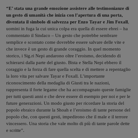
“E’ stata una grande emozione assistere alle testimonianze di
un gesto di umanità che inizia con l’apertura di una porta,
diventata il simbolo di salvezza per Enzo Tayar e Jim Foxall
,
uomini in fuga la cui unica colpa era quella di essere ebrei – ha
commentato il Sindaco – Un gesto che potrebbe sembrare
semplice e scontato come dovrebbe essere salvare delle vite e
che invece è un gesto di grande coraggio. In quel momento
storico, i Sig.ri Nepi andarono oltre l’eroismo, decidendo di
schierarsi dalla parte del giusto. Bista e Stella Nepi ebbero il
coraggio e la forza di fare quella scelta e di mettere a repentaglio
la loro vita per salvare Tayar e Foxall. L’importante
riconoscimento della medaglia di Giusti tra le nazioni,
rappresenta il forte legame che ha accompagnato queste famiglie
per tutti questi anni e che deve essere di esempio per noi e per le
future generazioni. Un modo giusto per ricordare la storia del
popolo ebraico durante la Shoah e l’eroismo di tante persone del
popolo che, con questi gesti, impedirono che il male e il terrore
vincessero. Una storia che vale molto di più di tante parole dette
e scritte”.