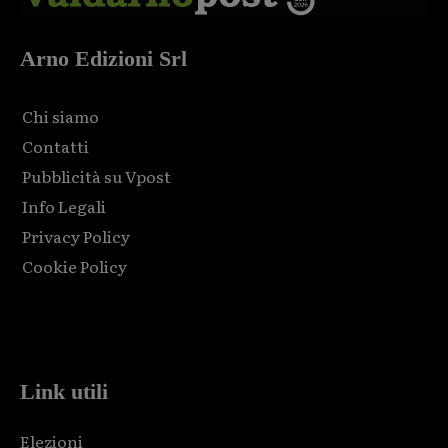
Arno Edizioni Srl
Chi siamo
Contatti
Pubblicità su Vpost
Info Legali
Privacy Policy
Cookie Policy
Html code here! Replace this with any non empty raw html
code and that's it.
Link utili
Elezioni