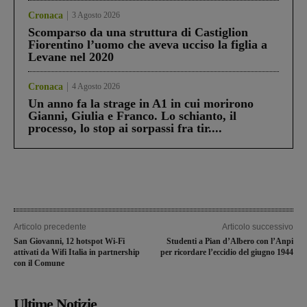
Cronaca
3 Agosto 2026
Scomparso da una struttura di Castiglion
Fiorentino l’uomo che aveva ucciso la figlia a
Levane nel 2020
Cronaca
4 Agosto 2026
Un anno fa la strage in A1 in cui morirono
Gianni, Giulia e Franco. Lo schianto, il
processo, lo stop ai sorpassi fra tir....
Articolo precedente
Articolo successivo
San Giovanni, 12 hotspot Wi-Fi
Studenti a Pian d’Albero con l’Anpi
attivati da Wifi Italia in partnership
per ricordare l’eccidio del giugno 1944
con il Comune
Ultime Notizie