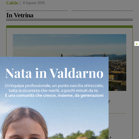
Calcio
8 Agosto 2026
In Vetrina
×
In vetrina
6 Agosto 2026
Gita di famiglia a Firenze: 5 idee per far
divertire i tuoi figli