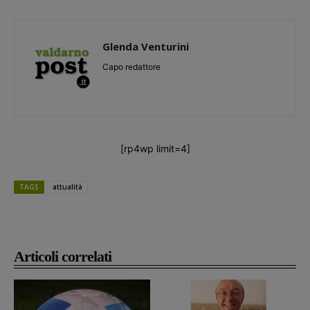
Glenda Venturini
Capo redattore
[rp4wp limit=4]
TAGS
attualità
Stella Nepi con Jim Foxall negli anni Sessanta
Articoli correlati