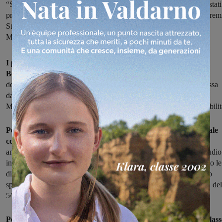
“Scuola Lavoro” anno 2018/2019. Nel corso dell’iniziativa sono stati
premiati i video delle classi che hanno partecipato ai contest del Prem
Storie di Alternanza: fra questi anche due progetti del Varchi di
Montevarchi
I progetti dell'alternanza scuola-lavoro protagonisti, ieri, alla
Borsa Merci di Arezzo,
in occasione della giornata di apertura
della 27esima edizione del Project Work “Scuola Lavoro” promossa
dalla Camera di Commercio. E gli studenti dell'Istituto Varchi di
Montevarchi hanno avuto modo di raccontare e mostrare le loro abilit
Per l'anno scolastico in corso, il Varchi partecipa al tradizionale
concorso legato all'Alternanza Scuola Lavoro
con un progetto
ambizioso, che ha l'obiettivo di collegare tutti i suoi indirizzi di studio
in una sinergia vincente, proprio perché in grado di mettere a frutto le
diverse competenze e abilità degli studenti: saranno coinvolti nello
specifico i ragazzi della 3^ PSS del Professionale Socio Sanitario, del
5^ LAG del Liceo Artistico, e della 5^ D del Liceo scientifico.
Portavoce del progetto alla Borsa Merci di Arezzo è stata la class