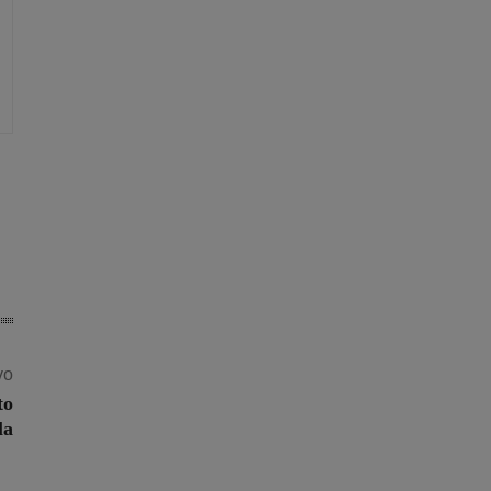
vo
to
la