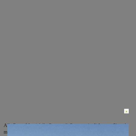
×
Alla Borsa Merci della Camera di Commercio di Arezzo-Siena la
manifestazione iniziale della XXVII° edizione del Project Work