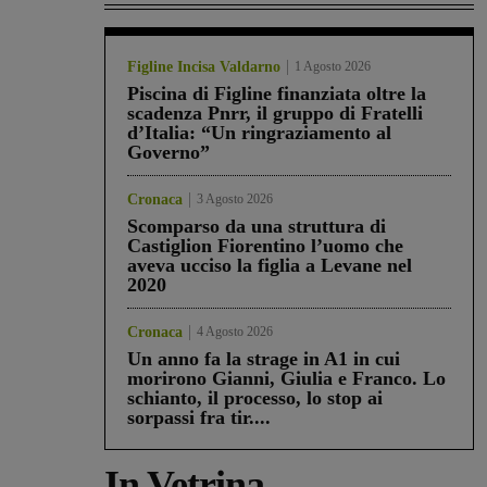
Figline Incisa Valdarno
1 Agosto 2026
Piscina di Figline finanziata oltre la
scadenza Pnrr, il gruppo di Fratelli
d’Italia: “Un ringraziamento al
Governo”
Cronaca
3 Agosto 2026
Scomparso da una struttura di
Castiglion Fiorentino l’uomo che
aveva ucciso la figlia a Levane nel
2020
Cronaca
4 Agosto 2026
Un anno fa la strage in A1 in cui
morirono Gianni, Giulia e Franco. Lo
schianto, il processo, lo stop ai
sorpassi fra tir....
In Vetrina