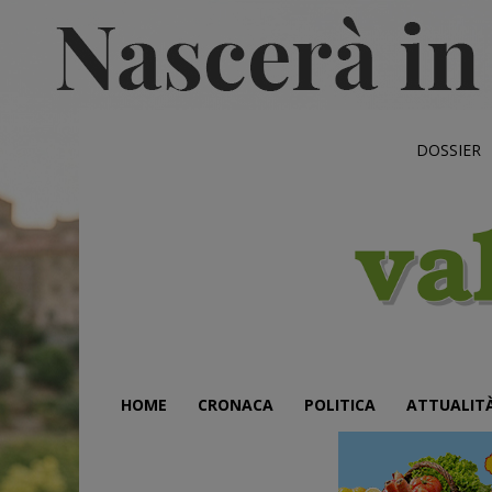
DOSSIER
HOME
CRONACA
POLITICA
ATTUALIT