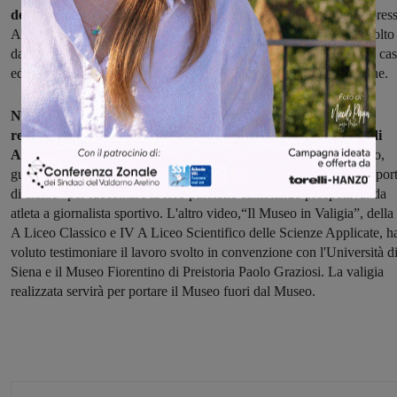
del Professionale Socio-Sanitario,
accompagnata dalla professores
Annalisa Peschierotti, la quale ha illustrato ai presenti il lavoro svolto
dagli alunni durante tutto l’anno scolastico, in convenzione con la ca
editrice Aska e la Scuola Primaria Paritaria delle Suore Agostiniane.
Nella stessa mattinata, inoltre, sono stati premiati due video
realizzati sempre dal Varchi all'interno del concorso “Storie di
Alternanza”.
Gli alunni della quarta del Liceo scientifico sportivo,
guidati da Giustino Bonci, hanno realizzato il video “Quando lo sport
di classe” per raccontare la loro passione cambiando prospettiva: da
atleta a giornalista sportivo. L'altro video,“Il Museo in Valigia”, dell
A Liceo Classico e IV A Liceo Scientifico delle Scienze Applicate, h
voluto testimoniare il lavoro svolto in convenzione con l'Università d
Siena e il Museo Fiorentino di Preistoria Paolo Graziosi. La valigia
realizzata servirà per portare il Museo fuori dal Museo.