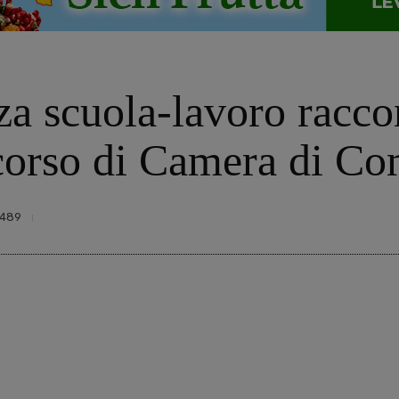
nza scuola-lavoro racco
ncorso di Camera di C
489