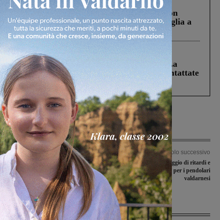
Cronaca
3 Agosto 2026
Scomparso da una struttura di Castiglion
Fiorentino l’uomo che aveva ucciso la figlia a
Levane nel 2020
Cronaca
5 Agosto 2026
Continuano le ricerche di Miah Billal. La
Prefettura: “In caso di avvistamento contattate
il 112”
Articolo precedente
Articolo successivo
Storie di alternanza scuola-lavoro
Treni, pomeriggio di ritardi e
raccontate dai ragazzi del Varchi al
cancellazioni per i pendolari
concorso di Camera di Commercio
valdarnesi
Ultime Notizie