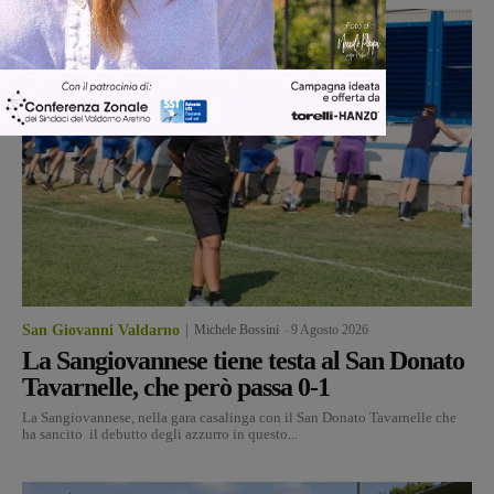
San Giovanni Valdarno
Michele Bossini
-
9 Agosto 2026
La Sangiovannese tiene testa al San Donato
Tavarnelle, che però passa 0-1
La Sangiovannese, nella gara casalinga con il San Donato Tavarnelle che
ha sancito il debutto degli azzurro in questo...