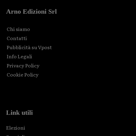
Arno Edizioni Srl
Chi siamo
Contatti
Pubblicità su Vpost
Info Legali
Privacy Policy
Cookie Policy
Html code here! Replace this with any non empty raw html
code and that's it.
Link utili
Elezioni