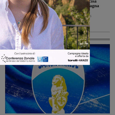
violenza contro gli
l’Ideal Club Incisa
animali: a Montalto
chiude la campagna
gatto colpito da pallini.
acquisti
Enpa: “Atto
Calcio
5 Agosto 2026
ingiustificabile”
Cronaca
5 Agosto 2026
Ultime Calcio