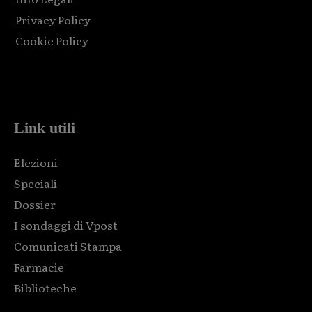
Privacy Policy
Cookie Policy
Html code here! Replace this with any non empty raw html
code and that's it.
Link utili
Elezioni
Speciali
Dossier
I sondaggi di Vpost
Comunicati Stampa
Farmacie
Biblioteche