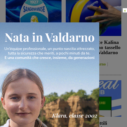
×
Il 26 agosto cena e
La schiacciatrice Kalina
presentazione in piazza
Pylinska l’ultimo tassello
per la Sangiovannese
della Passione Valdarno
Volley
San Giovanni Valdarno
5 Agosto 2026
Figline Incisa Valdarno
5 Agosto 2026
Ennesimo atto di
Con Stefano Sottili