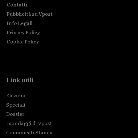
Contatti
Pubblicità su Vpost
Info Legali
Privacy Policy
Cookie Policy
Html code here! Replace this with any non empty raw html
code and that's it.
Link utili
Elezioni
Speciali
Dossier
I sondaggi di Vpost
Comunicati Stampa