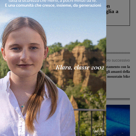
Scomparso da una struttura di Castiglion
Fiorentino l’uomo che aveva ucciso la figlia a
Levane nel 2020
Articolo precedente
Articolo successivo
Squadre di Eccellenza in campo per le
Torna l’appuntamento con la
sfide della penultima giornata
Strappaporpacci, per gli amanti della
mountain bike
Ultime Notizie