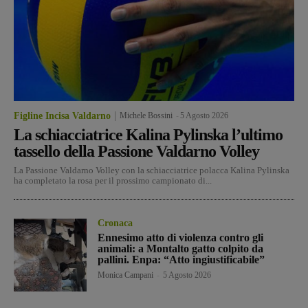
Figline Incisa Valdarno
Michele Bossini
-
5 Agosto 2026
La schiacciatrice Kalina Pylinska l’ultimo
tassello della Passione Valdarno Volley
La Passione Valdarno Volley con la schiacciatrice polacca Kalina Pylinska
ha completato la rosa per il prossimo campionato di...
Cronaca
Ennesimo atto di violenza contro gli
animali: a Montalto gatto colpito da
pallini. Enpa: “Atto ingiustificabile”
Monica Campani
-
5 Agosto 2026