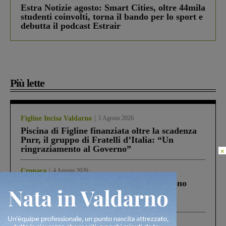
Estra Notizie agosto: Smart Cities, oltre 44mila
studenti coinvolti, torna il bando per lo sport e
debutta il podcast Estrair
Più lette
Figline Incisa Valdarno
1 Agosto 2026
Piscina di Figline finanziata oltre la scadenza
Pnrr, il gruppo di Fratelli d’Italia: “Un
ringraziamento al Governo”
×
Cronaca
4 Agosto 2026
Un anno fa la strage in A1 in cui morirono
Gianni, Giulia e Franco. Lo schianto, il
processo, lo stop ai sorpassi fra tir....
Cronaca
3 Agosto 2026