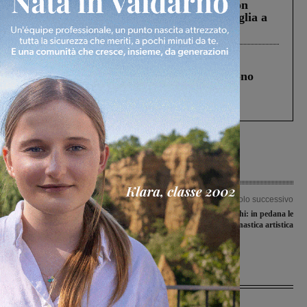
Scomparso da una struttura di Castiglion
Fiorentino l’uomo che aveva ucciso la figlia a
Levane nel 2020
Cronaca
4 Agosto 2026
Un anno fa la strage in A1 in cui morirono
Gianni, Giulia e Franco. Lo schianto, il
processo, lo stop ai sorpassi fra tir....
Articolo precedente
Articolo successivo
L’ambasciatrice indiana in visita a
Aurora Montevarchi: in pedana le
Bucine: l’incontro con il sindaco
ragazze della ginnastica artistica
Tanzini
Ultime Notizie