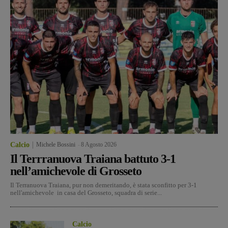
Calcio
Michele Bossini
-
8 Agosto 2026
Il Terrranuova Traiana battuto 3-1
nell’amichevole di Grosseto
Il Terranuova Traiana, pur non demeritando, è stata sconfitto per 3-1
nell'amichevole in casa del Grosseto, squadra di serie...
Calcio