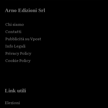
Arno Edizioni Srl
Chi siamo
Contatti
Pubblicità su Vpost
Info Legali
Privacy Policy
Cookie Policy
Html code here! Replace this with any non empty raw html
code and that's it.
Link utili
Elezioni